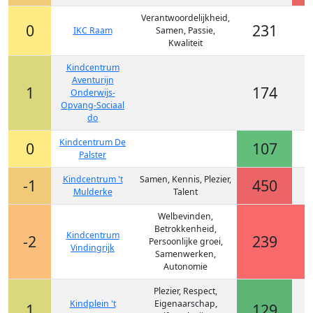
Verantwoordelijkheid,
0
231
IKC Raam
Samen, Passie,
Kwaliteit
Kindcentrum
Aventurijn
1
174
Onderwijs-
Opvang-Sociaal
do
Kindcentrum De
0
107
Palster
Kindcentrum 't
Samen, Kennis, Plezier,
-1
450
Mulderke
Talent
Welbevinden,
Betrokkenheid,
Kindcentrum
-2
239
Persoonlijke groei,
Vindingrijk
Samenwerken,
Autonomie
Plezier, Respect,
Kindplein 't
Eigenaarschap,
1
129