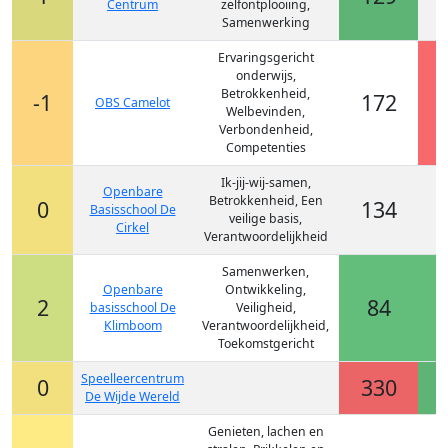
Centrum
zelfontplooiing,
Samenwerking
Ervaringsgericht
onderwijs,
Betrokkenheid,
-1
172
OBS Camelot
Welbevinden,
Verbondenheid,
Competenties
Ik-jij-wij-samen,
Openbare
Betrokkenheid, Een
0
134
Basisschool De
veilige basis,
Cirkel
Verantwoordelijkheid
Samenwerken,
Openbare
Ontwikkeling,
2
84
basisschool De
Veiligheid,
Klimboom
Verantwoordelijkheid,
Toekomstgericht
Speelleercentrum
0
330
De Wijde Wereld
Genieten, lachen en