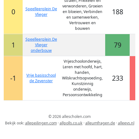
stralen, Prikkelen en
verwonderen, Groeien
Speelleerplein De
0
188
en bloeien, Verbinden
Vlieger
en samenwerken,
Vertrouwen en
bouwen
Speelleerplein De
1
79
Vlieger
onderbouw
Vrijeschoolonderwijs,
Leren met hoofd, hart,
handen,
Vrije basisschool
-1
233
Wilskrachtsopvoeding,
de Zevenster
Kunstzinnig
onderwijs,
Persoonsontwikkeling
© 2026 allescholen.com
Bekijk ook:
allepeilingen.com
·
allpolls.co.uk
·
alleumfragen.de
·
alleevs.nl