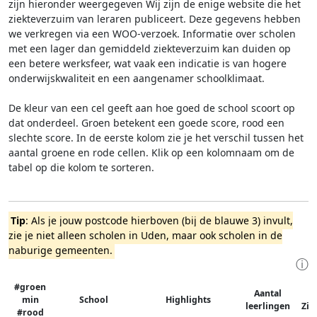
zijn hieronder weergegeven
Wij zijn de enige website die het
ziekteverzuim van leraren publiceert. Deze gegevens hebben
we verkregen via een WOO-verzoek. Informatie over scholen
met een lager dan gemiddeld ziekteverzuim kan duiden op
een betere werksfeer, wat vaak een indicatie is van hogere
onderwijskwaliteit en een aangenamer schoolklimaat.
De kleur van een cel geeft aan hoe goed de school scoort op
dat onderdeel. Groen betekent een goede score, rood een
slechte score. In de eerste kolom zie je het verschil tussen het
aantal groene en rode cellen. Klik op een kolomnaam om de
tabel op die kolom te sorteren.
Tip
: Als je jouw postcode hierboven (bij de blauwe 3) invult,
zie je niet alleen scholen in Uden, maar ook scholen in de
naburige gemeenten.
ⓘ
#groen
Aantal
min
School
Highlights
leerlingen
Zie
#rood