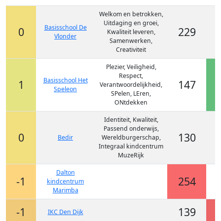
Welkom en betrokken,
Uitdaging en groei,
Basisschool De
0
229
Kwaliteit leveren,
Vlonder
Samenwerken,
Creativiteit
Plezier, Veiligheid,
Respect,
Basisschool Het
1
147
Verantwoordelijkheid,
Speleon
SPelen, LEren,
ONtdekken
Identiteit, Kwaliteit,
Passend onderwijs,
0
130
Bedir
Wereldburgerschap,
Integraal kindcentrum
MuzeRijk
Dalton
-1
254
kindcentrum
Marimba
-1
139
IKC Den Dijk