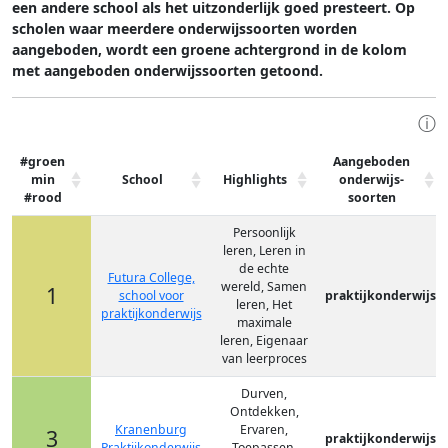
een andere school als het uitzonderlijk goed presteert. Op
scholen waar meerdere onderwijssoorten worden
aangeboden, wordt een groene achtergrond in de kolom
met aangeboden onderwijssoorten getoond.
ⓘ
#groen
Aangeboden
min
School
Highlights
onderwijs-
#rood
soorten
Persoonlijk
leren, Leren in
de echte
Futura College,
wereld, Samen
1
school voor
praktijkonderwijs
leren, Het
praktijkonderwijs
maximale
leren, Eigenaar
van leerproces
Durven,
Ontdekken,
Kranenburg
Ervaren,
3
praktijkonderwijs
Praktijkonderwijs
Toepassen,