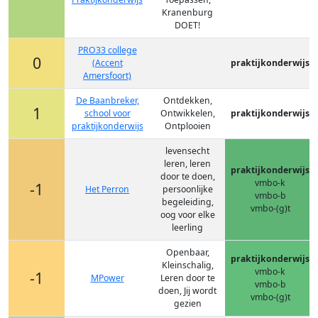
Kranenburg
DOET!
PRO33 college
0
(Accent
praktijkonderwijs
Amersfoort)
De Baanbreker,
Ontdekken,
1
school voor
Ontwikkelen,
praktijkonderwijs
praktijkonderwijs
Ontplooien
levensecht
leren, leren
praktijkonderwijs
door te doen,
vmbo-k
-1
Het Perron
persoonlijke
vmbo-b
begeleiding,
vmbo-(g)t
oog voor elke
leerling
Openbaar,
praktijkonderwijs
Kleinschalig,
vmbo-k
-1
MPower
Leren door te
vmbo-b
doen, Jij wordt
vmbo-(g)t
gezien