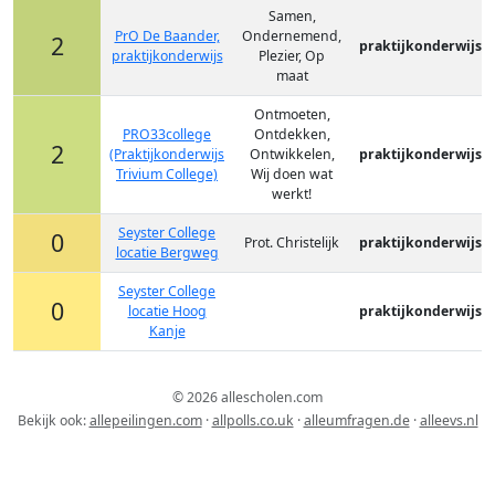
Samen,
PrO De Baander,
Ondernemend,
2
praktijkonderwijs
praktijkonderwijs
Plezier, Op
maat
Ontmoeten,
PRO33college
Ontdekken,
2
(Praktijkonderwijs
Ontwikkelen,
praktijkonderwijs
Trivium College)
Wij doen wat
werkt!
Seyster College
0
Prot. Christelijk
praktijkonderwijs
locatie Bergweg
Seyster College
0
locatie Hoog
praktijkonderwijs
Kanje
© 2026 allescholen.com
Bekijk ook:
allepeilingen.com
·
allpolls.co.uk
·
alleumfragen.de
·
alleevs.nl