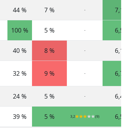
44 %
7 %
7,1
-
100 %
5 %
6,5
-
40 %
8 %
6,1
-
32 %
9 %
6,7
-
24 %
5 %
6,4
-
39 %
5 %
6,5
3,2
(9)