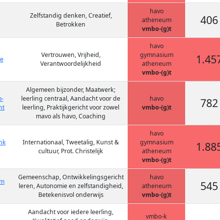
havo
Zelfstandig denken, Creatief,
406
atheneum
Betrokken
vmbo-(g)t
havo
Vertrouwen, Vrijheid,
gymnasium
1.45
ge
Verantwoordelijkheid
atheneum
vmbo-(g)t
Algemeen bijzonder, Maatwerk;
o-
leerling centraal, Aandacht voor de
havo
782
ht
leerling, Praktijkgericht voor zowel
vmbo-(g)t
mavo als havo, Coaching
havo
nk
Internationaal, Tweetalig, Kunst &
gymnasium
1.88
cultuur, Prot. Christelijk
atheneum
vmbo-(g)t
Gemeenschap, Ontwikkelingsgericht
havo
um
545
leren, Autonomie en zelfstandigheid,
atheneum
Betekenisvol onderwijs
vmbo-(g)t
Aandacht voor iedere leerling,
vmbo-k