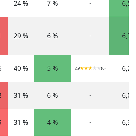
24 %
7 %
6,5
-
1
29 %
6 %
6,7
-
6
40 %
5 %
6,2
2,9
(6)
2
31 %
6 %
6,0
-
9
31 %
4 %
6,3
-