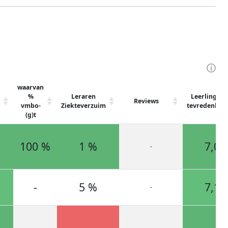
ⓘ
waarvan
%
Leraren
Leerlingen
Reviews
vmbo-
Ziekteverzuim
tevredenhei
(g)t
100 %
1 %
7,0
-
-
5 %
7,1
-