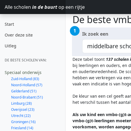
Alle scholen
in de buurt
op een rijtje
De beste vmb
Start
1
Ik zoek een
Over deze site
Uitleg
Deze tabel toont
137
scholen 
DE BESTE SCHOLEN VAN:
bij leerlingen en ouders, en 
en oudertevredenheid. De sco
Speciaal onderwijs
hebben we verkregen via een 
Zuid-Holland (83)
vaak een indicatie is van ho
Noord-Holland (57)
Gelderland (51)
De kleur van een cel geeft aa
Noord-Brabant (51)
het verschil tussen het aanta
Limburg (28)
Overijssel (23)
Als uw kind een vmbo-(g)t-ad
Utrecht (22)
vmbo-(g)t-leerlingen moeten 
Groningen (16)
voorkomen, worden aangege
Friesland (14)