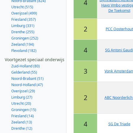
Noord-Brabant (824)
4
Havo Vmbo vestig
Utrecht (515)
De Toekomst
Overijssel (499)
Friesland (357)
Limburg (331)
2
PCC Oosterhout
Drenthe (255)
Groningen (252)
Zeeland (194)
4
SG Antoni Gaud
Flevoland (182)
Voortgezet speciaal onderwijs
Zuid-Holland (80)
3
Vonk Amsterda
Gelderland (55)
Noord-Brabant (51)
Noord-Holland (47)
Overijssel (29)
2
Limburg (27)
ABC Noorderlich
Utrecht (20)
Groningen (15)
Friesland (14)
Zeeland (13)
4
SG De Triade
Drenthe (12)