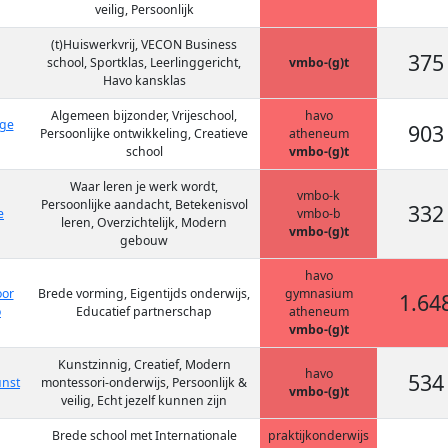
veilig, Persoonlijk
(t)Huiswerkvrij, VECON Business
375
school, Sportklas, Leerlinggericht,
vmbo-(g)t
Havo kansklas
Algemeen bijzonder, Vrijeschool,
havo
ege
903
Persoonlijke ontwikkeling, Creatieve
atheneum
school
vmbo-(g)t
Waar leren je werk wordt,
vmbo-k
Persoonlijke aandacht, Betekenisvol
332
e
vmbo-b
leren, Overzichtelijk, Modern
vmbo-(g)t
gebouw
havo
oor
Brede vorming, Eigentijds onderwijs,
gymnasium
1.64
o
Educatief partnerschap
atheneum
vmbo-(g)t
Kunstzinnig, Creatief, Modern
havo
534
unst
montessori-onderwijs, Persoonlijk &
vmbo-(g)t
veilig, Echt jezelf kunnen zijn
Brede school met Internationale
praktijkonderwijs