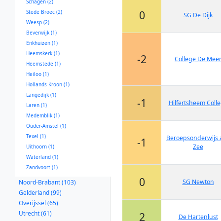
Schagen (2)
0
Stede Broec (2)
SG De Dijk
Weesp (2)
Beverwijk (1)
Enkhuizen (1)
Heemskerk (1)
-2
College De Mee
Heemstede (1)
Heiloo (1)
Hollands Kroon (1)
Langedijk (1)
-1
Hilfertsheem Coll
Laren (1)
Medemblik (1)
Ouder-Amstel (1)
Texel (1)
Beroepsonderwijs 
-1
Zee
Uithoorn (1)
Waterland (1)
Zandvoort (1)
0
SG Newton
Noord-Brabant (103)
Gelderland (99)
Overijssel (65)
Utrecht (61)
2
De Hartenlust