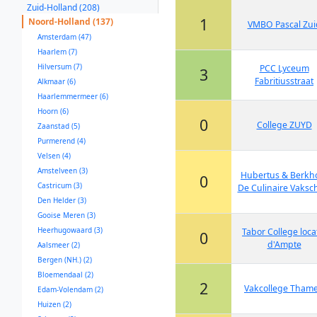
Zuid-Holland (208)
1
Noord-Holland (137)
VMBO Pascal Zui
Amsterdam (47)
Haarlem (7)
Hilversum (7)
PCC Lyceum
3
Fabritiusstraat
Alkmaar (6)
Haarlemmermeer (6)
Hoorn (6)
0
College ZUYD
Zaanstad (5)
Purmerend (4)
Velsen (4)
Amstelveen (3)
Hubertus & Berkho
0
Castricum (3)
De Culinaire Vaksc
Den Helder (3)
Gooise Meren (3)
Heerhugowaard (3)
Tabor College loca
0
d'Ampte
Aalsmeer (2)
Bergen (NH.) (2)
Bloemendaal (2)
2
Vakcollege Tham
Edam-Volendam (2)
Huizen (2)