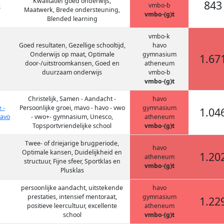
Kwalitatief goed onderwijs,
843
e
vmbo-b
Maatwerk, Brede ondersteuning,
vmbo-(g)t
Blended learning
vmbo-k
Goed resultaten, Gezellige schooltijd,
havo
Onderwijs op maat, Optimale
gymnasium
1.67
door-/uitstroomkansen, Goed en
atheneum
duurzaam onderwijs
vmbo-b
vmbo-(g)t
Christelijk, Samen - Aandacht -
havo
 -
Persoonlijke groei, mavo - havo - vwo
gymnasium
1.04
mavo
- vwo+- gymnasium, Unesco,
atheneum
Topsportvriendelijke school
vmbo-(g)t
Twee- of driejarige brugperiode,
havo
Optimale kansen, Duidelijkheid en
1.20
atheneum
structuur, Fijne sfeer, Sportklas en
vmbo-(g)t
Plusklas
persoonlijke aandacht, uitstekende
havo
prestaties, intensief mentoraat,
gymnasium
1.22
positieve leercultuur, excellente
atheneum
school
vmbo-(g)t