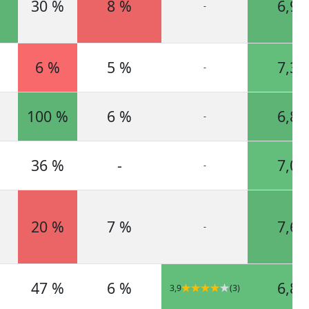
30 %
8 %
6,9
-
6 %
5 %
7,3
-
100 %
6 %
6,8
-
36 %
-
7,0
-
20 %
7 %
7,6
-
47 %
6 %
6,8
3,9
(3)