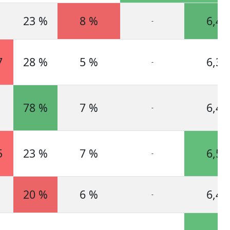
23 %
8 %
6,4
-
7
28 %
5 %
6,3
-
78 %
7 %
6,4
-
5
23 %
7 %
6,5
-
20 %
6 %
6,4
-