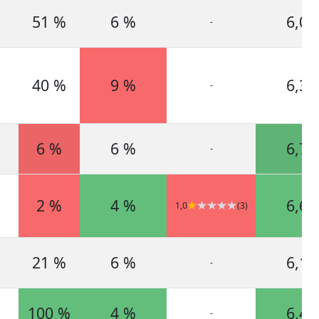
51 %
6 %
6,0
-
40 %
9 %
6,3
-
6 %
6 %
6,7
-
2 %
4 %
6,6
1,0
(3)
21 %
6 %
6,1
-
100 %
4 %
6,4
-