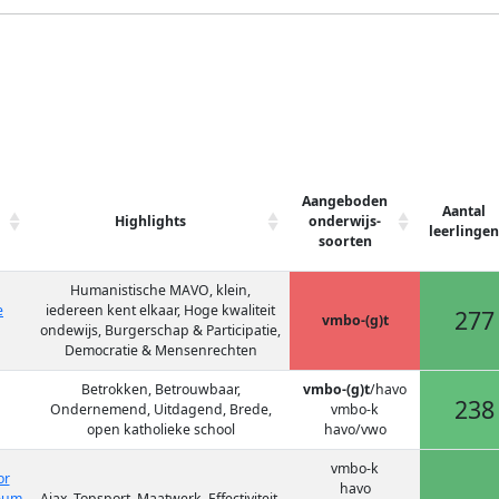
Aangeboden
Aantal
Highlights
onderwijs-
leerlingen
soorten
Humanistische MAVO, klein,
e
iedereen kent elkaar, Hoge kwaliteit
277
vmbo-(g)t
ondewijs, Burgerschap & Participatie,
Democratie & Mensenrechten
Betrokken, Betrouwbaar,
vmbo-(g)t
/havo
238
Ondernemend, Uitdagend, Brede,
vmbo-k
open katholieke school
havo/vwo
vmbo-k
or
havo
eum
Ajax, Topsport, Maatwerk, Effectiviteit,