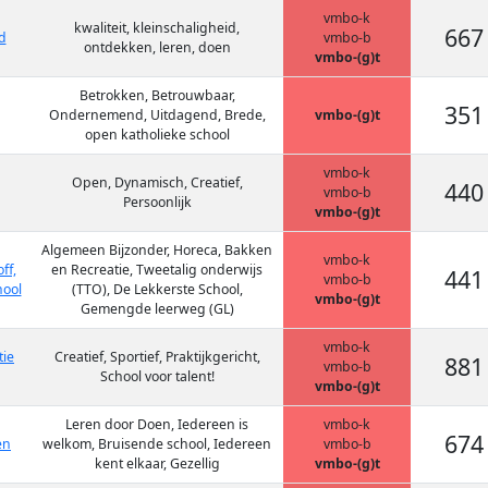
vmbo-k
kwaliteit, kleinschaligheid,
667
d
vmbo-b
ontdekken, leren, doen
vmbo-(g)t
Betrokken, Betrouwbaar,
351
Ondernemend, Uitdagend, Brede,
vmbo-(g)t
open katholieke school
vmbo-k
Open, Dynamisch, Creatief,
440
vmbo-b
Persoonlijk
vmbo-(g)t
Algemeen Bijzonder, Horeca, Bakken
vmbo-k
ff,
en Recreatie, Tweetalig onderwijs
441
vmbo-b
hool
(TTO), De Lekkerste School,
vmbo-(g)t
Gemengde leerweg (GL)
vmbo-k
tie
Creatief, Sportief, Praktijkgericht,
881
vmbo-b
School voor talent!
vmbo-(g)t
Leren door Doen, Iedereen is
vmbo-k
674
en
welkom, Bruisende school, Iedereen
vmbo-b
kent elkaar, Gezellig
vmbo-(g)t