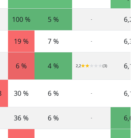
100 %
5 %
6,2
-
19 %
7 %
6,3
-
6 %
4 %
6,1
2,2
(3)
8
30 %
6 %
6,1
-
36 %
6 %
6,6
-