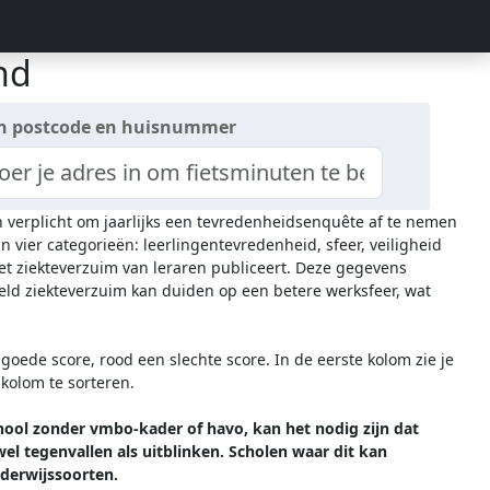
nd
n postcode en huisnummer
n verplicht om jaarlijks een tevredenheidsenquête af te nemen
n vier categorieën: leerlingentevredenheid, sfeer, veiligheid
het ziekteverzuim van leraren publiceert. Deze gegevens
ld ziekteverzuim kan duiden op een betere werksfeer, wat
oede score, rood een slechte score. In de eerste kolom zie je
 kolom te sorteren.
hool zonder vmbo-kader of havo, kan het nodig zijn dat
l tegenvallen als uitblinken. Scholen waar dit kan
erwijssoorten.