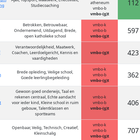
112
atheneum
ing
Studiecoaching
vmbo-b
vmbo-(g)t
Betrokken, Betrouwbaar,
vmbo-k
597
Ondernemend, Uitdagend, Brede,
vmbo-b
open katholieke school
vmbo-(g)t
Verantwoordelijkheid, Maatwerk,
423
í
Coachen, Leerdoelgericht, Kennis en
vmbo-(g)t
vaardigheden
vmbo-k
Brede opleiding, Veilige school,
362
m
vmbo-b
Goede leerlingbegeleiding
vmbo-(g)t
Gewoon goed onderwijs, Taal en
rekenen centraal, Echte aandacht
vmbo-k
406
t
voor ieder kind, Kleine school in ruim
vmbo-b
gebouw, Talentklassen en
vmbo-(g)t
sportteams
vmbo-k
Openbaar, Veilig, Technisch, Creatief,
707
vmbo-b
Kleinschalig
vmbo-(g)t