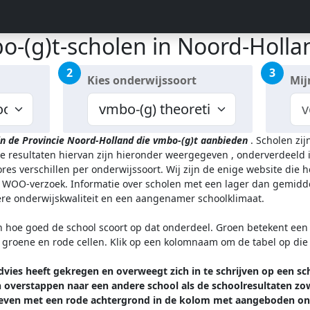
o-(g)t-scholen in Noord-Holla
2
3
Kies onderwijssoort
Mij
in de Provincie Noord-Holland
die vmbo-(g)t aanbieden
.
Scholen zij
de resultaten hiervan zijn hieronder weergegeven
, onderverdeeld i
res verschillen per onderwijssoort.
Wij zijn de enige website die 
WOO-verzoek. Informatie over scholen met een lager dan gemidde
gere onderwijskwaliteit en een aangenamer schoolklimaat.
n hoe goed de school scoort op dat onderdeel. Groen betekent een g
l groene en rode cellen. Klik op een kolomnaam om de tabel op die
vies heeft gekregen en overweegt zich in te schrijven op een sc
overstappen naar een andere school als de schoolresultaten zowe
ven met een rode achtergrond in de kolom met aangeboden ond