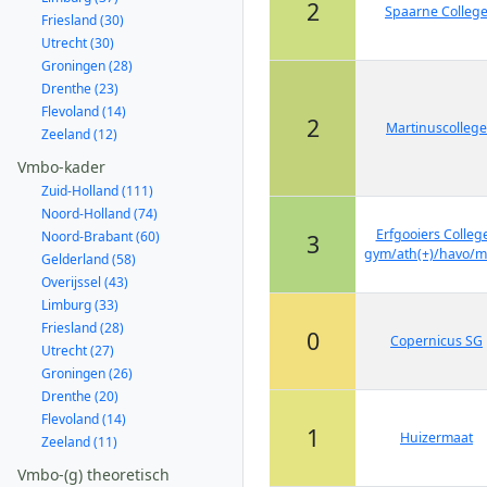
2
Spaarne Colleg
Friesland (30)
Utrecht (30)
Groningen (28)
Drenthe (23)
Flevoland (14)
2
Martinuscollege
Zeeland (12)
Vmbo-kader
Zuid-Holland (111)
Noord-Holland (74)
Erfgooiers College
Noord-Brabant (60)
3
gym/ath(+)/havo/
Gelderland (58)
Overijssel (43)
Limburg (33)
Friesland (28)
0
Copernicus SG
Utrecht (27)
Groningen (26)
Drenthe (20)
Flevoland (14)
1
Huizermaat
Zeeland (11)
Vmbo-(g) theoretisch