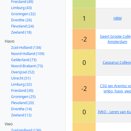
Friesland (49)
Limburg (43)
Groningen (32)
1
HBM
Drenthe (26)
Flevoland (24)
Zeeland (18)
Geert Groote Coll
-2
Havo
Amsterdam
Zuid-Holland (134)
Noord-Holland (109)
Gelderland (73)
0
Casparus Colleg
Noord-Brabant (73)
Overijssel (52)
Utrecht (51)
Limburg (32)
CSG Jan Arentsz v
-2
Friesland (30)
vmbo, havo, vw
Groningen (25)
Flevoland (20)
Drenthe (14)
0
IVKO - Leren van K
Zeeland (12)
Vwo
Zuid-Holland (136)