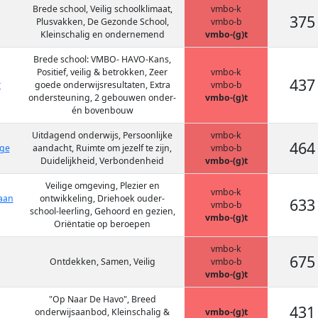
Brede school, Veilig schoolklimaat,
vmbo-k
375
Plusvakken, De Gezonde School,
vmbo-b
Kleinschalig en ondernemend
vmbo-(g)t
Brede school: VMBO- HAVO-Kans,
Positief, veilig & betrokken, Zeer
vmbo-k
437
r
goede onderwijsresultaten, Extra
vmbo-b
ondersteuning, 2 gebouwen onder-
vmbo-(g)t
én bovenbouw
Uitdagend onderwijs, Persoonlijke
vmbo-k
464
ege
aandacht, Ruimte om jezelf te zijn,
vmbo-b
Duidelijkheid, Verbondenheid
vmbo-(g)t
Veilige omgeving, Plezier en
vmbo-k
aan
ontwikkeling, Driehoek ouder-
633
vmbo-b
school-leerling, Gehoord en gezien,
vmbo-(g)t
Oriëntatie op beroepen
vmbo-k
675
Ontdekken, Samen, Veilig
vmbo-b
vmbo-(g)t
"Op Naar De Havo", Breed
431
onderwijsaanbod, Kleinschalig &
vmbo-(g)t