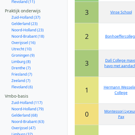
Flevoland (11)
Praktijk onderwijs
3
Vinse School
Zuid-Holland (37)
Gelderland (23)
Noord-Holland (23)
2
Noord-Brabant (18)
Bonhoeffercolle
Overijssel (16)
Utrecht (10)
Groningen (9)
Dalí College mav
3
Limburg (8)
havo met aandac
Drenthe (7)
Friesland (7)
Zeeland (7)
Flevoland (6)
Hermann Wesseli
1
College
Vmbo-basis
Zuid-Holland (117)
Noord-Holland (79)
Montessori Lyce
0
Gelderland (68)
Pax
Noord-Brabant (63)
Overijssel (47)
Limburg (37)