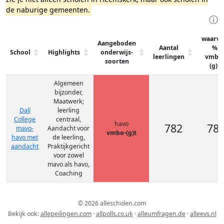
de naburige gemeenten.
ⓘ
waarva
Aangeboden
Aantal
%
School
Highlights
onderwijs-
leerlingen
vmbo
soorten
(g)t
Algemeen
bijzonder,
Maatwerk;
Dalí
leerling
College
centraal,
havo
782
78
mavo-
Aandacht voor
vmbo-(g)t
havo met
de leerling,
aandacht
Praktijkgericht
voor zowel
mavo als havo,
Coaching
© 2026 allescholen.com
Bekijk ook:
allepeilingen.com
·
allpolls.co.uk
·
alleumfragen.de
·
alleevs.nl