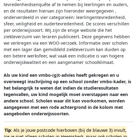
tevredenheidsenquête af te nemen bij leerlingen en ouders,
en de resultaten hiervan zijn hieronder weergegeven
,
onderverdeeld in vier categorieën: leerlingentevredenheid,
sfeer, veiligheid en oudertevredenheid. De scores verschillen
per onderwijssoort.
Wij zijn de enige website die het
ziekteverzuim van leraren publiceert. Deze gegevens hebben
we verkregen via een WOO-verzoek. Informatie over scholen
met een lager dan gemiddeld ziekteverzuim kan duiden op
een betere werksfeer, wat vaak een indicatie is van hogere
onderwijskwaliteit en een aangenamer schoolklimaat.
Als uw kind een vmbo-(g)t-advies heeft gekregen en u
overweegt inschrijving op een school zonder vmbo-kader, is
het belangrijk te weten dat indien de studieresultaten
tegenvallen, uw kind mogelijk moet overstappen naar een
andere school. Scholen waar dit kan voorkomen, worden
aangegeven met een rode achtergrond in de kolom met
aangeboden onderwijssoorten.
Tip
: Als je jouw postcode hierboven (bij de blauwe 3) invult,
zie je niet alleen scholen in Heemskerk, maar ook scholen in