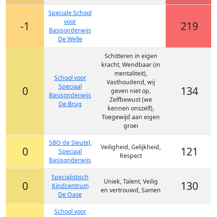
Speciale School
voor
-1
219
Basisonderwijs
De Welle
Schitteren in eigen
kracht, Wendbaar (in
mentaliteit),
School voor
Vasthoudend, wij
Speciaal
0
134
geven niet op,
Basisonderwijs
Zelfbewust (we
De Brug
kennen onszelf),
Toegewijd aan eigen
groei
SBO de Sleutel,
Veiligheid, Gelijkheid,
0
121
Speciaal
Respect
Basisonderwijs
Specialistisch
Uniek, Talent, Veilig
0
130
Kindcentrum
en vertrouwd, Samen
De Oase
School voor