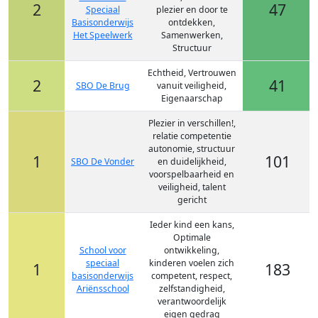
2
47
Speciaal
plezier en door te
Basisonderwijs
ontdekken,
Het Speelwerk
Samenwerken,
Structuur
Echtheid, Vertrouwen
2
41
SBO De Brug
vanuit veiligheid,
Eigenaarschap
Plezier in verschillen!,
relatie competentie
autonomie, structuur
1
101
SBO De Vonder
en duidelijkheid,
voorspelbaarheid en
veiligheid, talent
gericht
Ieder kind een kans,
Optimale
School voor
ontwikkeling,
speciaal
kinderen voelen zich
1
183
basisonderwijs
competent, respect,
Ariënsschool
zelfstandigheid,
verantwoordelijk
eigen gedrag