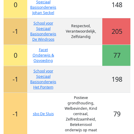
Speciaal
0
148
Basisonderwijs
Johan Seckel
School voor
Respectvol,
Speciaal
-1
205
Verantwoordelijk,
Basisonderwijs
Zelfstandig
De Windroos
Facet
0
77
Onderwijs &
Opvoeding
School voor
Speciaal
-1
198
Basisonderwijs
Het Pontem
Postieve
grondhouding,
Welbevinden, Kind
-1
79
sbo De Sluis
centraal,
Zelfredzaamheid,
Betekenisvol
onderwijs op maat