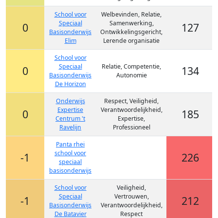
School voor
Welbevinden, Relatie,
Speciaal
Samenwerking,
0
127
Basisonderwijs
Ontwikkelingsgericht,
Elim
Lerende organisatie
School voor
Speciaal
Relatie, Competentie,
0
134
Basisonderwijs
Autonomie
De Horizon
Onderwijs
Respect, Veiligheid,
Expertise
Verantwoordelijkheid,
0
185
Centrum 't
Expertise,
Ravelijn
Professioneel
Panta rhei
school voor
-1
226
speciaal
basisonderwijs
School voor
Veiligheid,
Speciaal
Vertrouwen,
-1
212
Basisonderwijs
Verantwoordelijkheid,
De Batavier
Respect