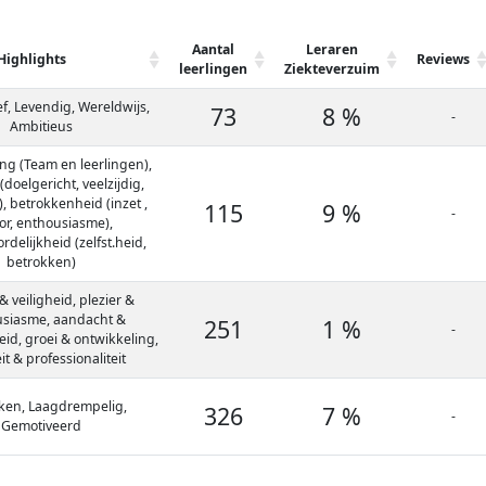
Aantal
Leraren
Highlights
Reviews
leerlingen
Ziekteverzuim
f, Levendig, Wereldwijs,
73
8 %
-
Ambitieus
ng (Team en leerlingen),
doelgericht, veelzijdig,
ti), betrokkenheid (inzet ,
115
9 %
-
r, enthousiasme),
delijkheid (zelfst.heid,
betrokken)
& veiligheid, plezier &
siasme, aandacht &
251
1 %
-
id, groei & ontwikkeling,
it & professionaliteit
ken, Laagdrempelig,
326
7 %
-
Gemotiveerd