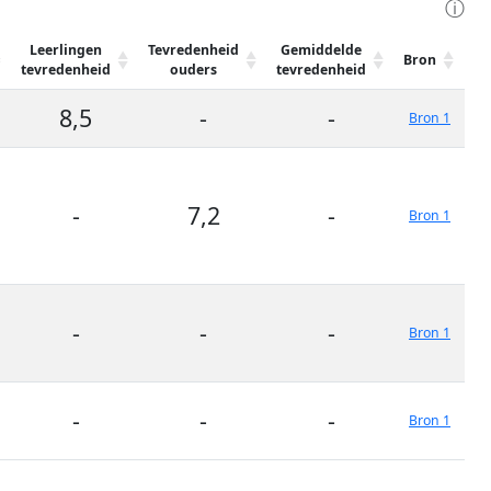
ⓘ
Leerlingen
Tevredenheid
Gemiddelde
Bron
tevredenheid
ouders
tevredenheid
8,5
-
-
Bron 1
-
7,2
-
Bron 1
-
-
-
Bron 1
-
-
-
Bron 1