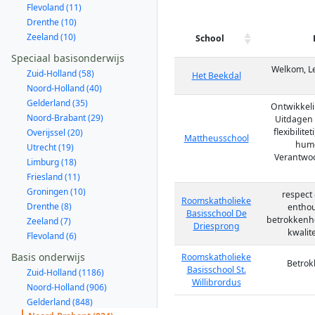
Flevoland (11)
Drenthe (10)
Zeeland (10)
School
Speciaal basisonderwijs
Welkom, Le
Zuid-Holland (58)
Het Beekdal
Noord-Holland (40)
Gelderland (35)
Ontwikkeli
Noord-Brabant (29)
Uitdagen (
flexibilite
Overijssel (20)
Mattheusschool
humo
Utrecht (19)
Verantwoor
Limburg (18)
Friesland (11)
Groningen (10)
respect 
Roomskatholieke
Drenthe (8)
enthou
Basisschool De
betrokkenhe
Zeeland (7)
Driesprong
kwalite
Flevoland (6)
Basis onderwijs
Roomskatholieke
Betrok
Basisschool St.
Zuid-Holland (1186)
Willibrordus
Noord-Holland (906)
Gelderland (848)