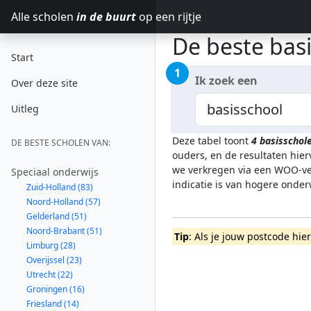
Alle scholen
in de buurt
op een rijtje
De beste bas
Start
1
Ik zoek een
Over deze site
Uitleg
Deze tabel toont
4
basisschol
DE BESTE SCHOLEN VAN:
ouders, en de resultaten hie
we verkregen via een WOO-ver
Speciaal onderwijs
indicatie is van hogere onde
Zuid-Holland (83)
Noord-Holland (57)
Gelderland (51)
Noord-Brabant (51)
Tip
: Als je jouw postcode hi
Limburg (28)
Overijssel (23)
Utrecht (22)
Groningen (16)
Friesland (14)