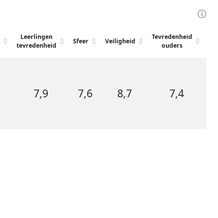
ⓘ
Leerlingen
Tevredenheid
Ge
Sfeer
Veiligheid
tevredenheid
ouders
te
7,9
7,6
8,7
7,4