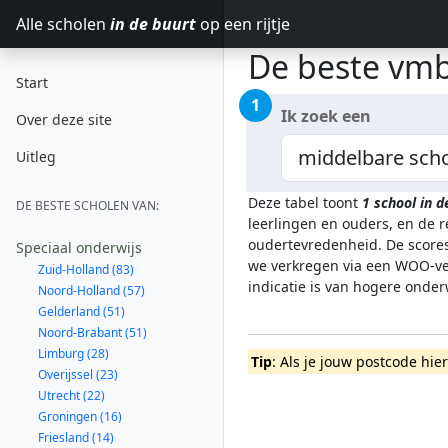
Alle scholen
in de buurt
op een rijtje
De beste vmb
Start
1
Ik zoek een
Over deze site
Uitleg
Deze tabel toont
1
school in 
DE BESTE SCHOLEN VAN:
leerlingen en ouders, en de 
oudertevredenheid. De scores
Speciaal onderwijs
we verkregen via een WOO-ver
Zuid-Holland (83)
indicatie is van hogere onde
Noord-Holland (57)
Gelderland (51)
Noord-Brabant (51)
Limburg (28)
Tip
: Als je jouw postcode hie
Overijssel (23)
Utrecht (22)
Groningen (16)
Friesland (14)