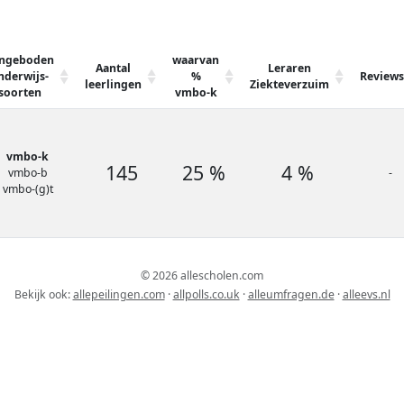
ngeboden
waarvan
Aantal
Leraren
nderwijs-
%
Reviews
leerlingen
Ziekteverzuim
soorten
vmbo-k
vmbo-k
145
25 %
4 %
vmbo-b
-
vmbo-(g)t
© 2026 allescholen.com
Bekijk ook:
allepeilingen.com
·
allpolls.co.uk
·
alleumfragen.de
·
alleevs.nl