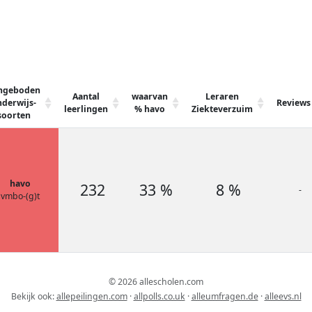
ngeboden
Aantal
waarvan
Leraren
derwijs-
Reviews
leerlingen
% havo
Ziekteverzuim
soorten
havo
232
33 %
8 %
-
vmbo-(g)t
© 2026 allescholen.com
Bekijk ook:
allepeilingen.com
·
allpolls.co.uk
·
alleumfragen.de
·
alleevs.nl