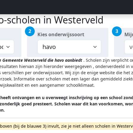
o-scholen in Westerveld
2
3
Kies onderwijssoort
Mij
de Gemeente Westerveld
die havo aanbiedt
.
Scholen zijn verplicht 
resultaten hiervan zijn hieronder weergegeven
, onderverdeeld in v
 verschillen per onderwijssoort.
Wij zijn de enige website die het
zoek. Informatie over scholen met een lager dan gemiddeld ziekt
rwijskwaliteit en een aangenamer schoolklimaat.
 heeft ontvangen en u overweegt inschrijving op een school zon
itzonderlijk goed presteert. Scholen waar dit kan voorkomen, 
en.
rboven (bij de blauwe 3) invult, zie je niet alleen scholen in West