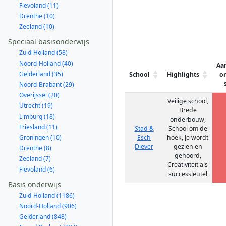
Flevoland (11)
Drenthe (10)
Zeeland (10)
Speciaal basisonderwijs
Zuid-Holland (58)
Noord-Holland (40)
Aa
Gelderland (35)
School
Highlights
on
Noord-Brabant (29)
Overijssel (20)
Veilige school,
Utrecht (19)
Brede
Limburg (18)
onderbouw,
Friesland (11)
Stad &
School om de
Groningen (10)
Esch
hoek, Je wordt
Diever
gezien en
Drenthe (8)
gehoord,
Zeeland (7)
Creativiteit als
Flevoland (6)
successleutel
Basis onderwijs
Zuid-Holland (1186)
Noord-Holland (906)
Gelderland (848)