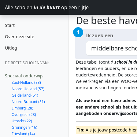
Alle scholen
in de buurt
op een rijtje
De beste hav
Start
1
Ik zoek een
Over deze site
Uitleg
Deze tabel toont
1
school in 
DE BESTE SCHOLEN VAN:
leerlingen en ouders, en de 
oudertevredenheid. De scores
Speciaal onderwijs
we verkregen via een WOO-ver
Zuid-Holland (83)
indicatie is van hogere onde
Noord-Holland (57)
Gelderland (51)
Als uw kind een havo-advies
Noord-Brabant (51)
een andere school als het u
Limburg (28)
aangeboden onderwijssoort
Overijssel (23)
Utrecht (22)
Groningen (16)
Tip
: Als je jouw postcode hie
Friesland (14)