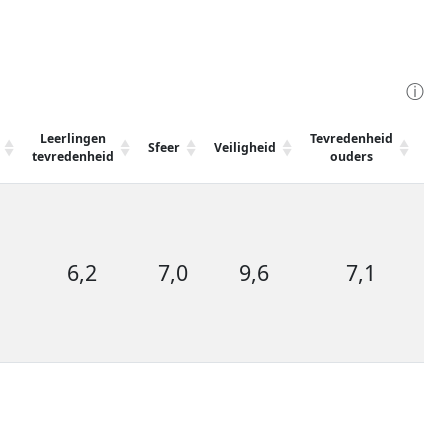
ⓘ
Leerlingen
Tevredenheid
Ge
Sfeer
Veiligheid
tevredenheid
ouders
tev
6,2
7,0
9,6
7,1