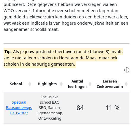
publiceert. Deze gegevens hebben we verkregen via een
WOO-verzoek. Informatie over scholen met een lager dan
gemiddeld ziekteverzuim kan duiden op een betere werksfeer,
wat vaak een indicatie is van hogere onderwijskwaliteit en een
aangenamer schoolklimaat.
Tip
: Als je jouw postcode hierboven (bij de blauwe 3) invult,
zie je niet alleen scholen in Horst aan de Maas, maar ook
scholen in de naburige gemeenten.
ⓘ
Aantal
Leraren
School
Highlights
leerlingen
Ziekteverzuim
Inclusieve
Speciaal
school BAO
84
11 %
Basisonderwijs
SBO, Samen,
De Twister
Eigenaarschap,
Ontwikkeling