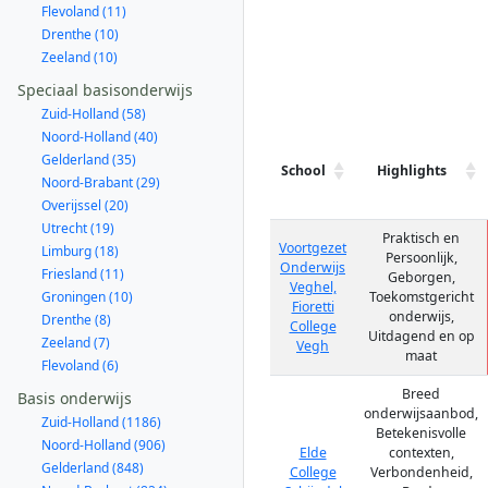
Flevoland (11)
Drenthe (10)
Zeeland (10)
Speciaal basisonderwijs
Zuid-Holland (58)
Noord-Holland (40)
Gelderland (35)
School
Highlights
Noord-Brabant (29)
Overijssel (20)
Utrecht (19)
Praktisch en
Voortgezet
Limburg (18)
Persoonlijk,
Onderwijs
Friesland (11)
Geborgen,
Veghel,
Groningen (10)
Toekomstgericht
Fioretti
onderwijs,
Drenthe (8)
College
Uitdagend en op
Zeeland (7)
Vegh
maat
Flevoland (6)
Breed
Basis onderwijs
onderwijsaanbod,
Zuid-Holland (1186)
Betekenisvolle
Noord-Holland (906)
Elde
contexten,
Gelderland (848)
College
Verbondenheid,