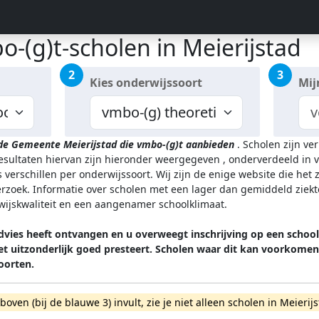
-(g)t-scholen in Meierijstad
2
3
Kies onderwijssoort
Mij
 de Gemeente Meierijstad
die vmbo-(g)t aanbieden
.
Scholen zijn ve
resultaten hiervan zijn hieronder weergegeven
, onderverdeeld in v
 verschillen per onderwijssoort.
Wij zijn de enige website die het
zoek. Informatie over scholen met een lager dan gemiddeld ziekt
rwijskwaliteit en een aangenamer schoolklimaat.
dvies heeft ontvangen en u overweegt inschrijving op een schoo
het uitzonderlijk goed presteert. Scholen waar dit kan voorko
oorten.
rboven (bij de blauwe 3) invult, zie je niet alleen scholen in Meie