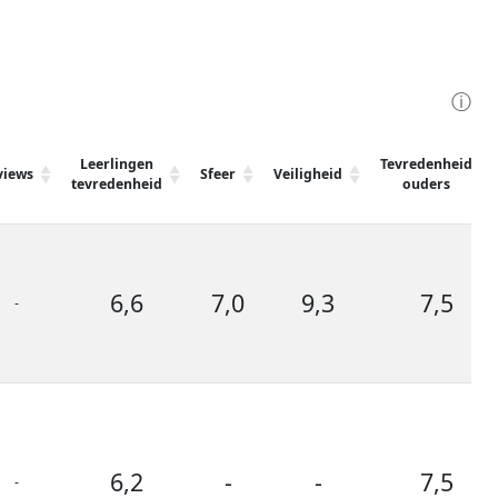
ⓘ
Leerlingen
Tevredenheid
views
Sfeer
Veiligheid
tevredenheid
ouders
6,6
7,0
9,3
7,5
-
6,2
-
-
7,5
-