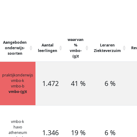
waarvan
Aangeboden
Aantal
%
Leraren
onderwijs-
Re
leerlingen
vmbo-
Ziekteverzuim
soorten
(g)t
praktijkonderwijs
vmbo-k
1.472
41 %
6 %
vmbo-b
vmbo-(g)t
vmbo-k
havo
1.346
19 %
6 %
atheneum