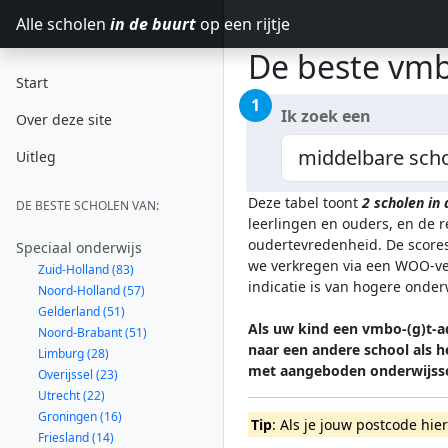
Alle scholen
in de buurt
op een rijtje
De beste vmbo
Start
1
Ik zoek een
Over deze site
Uitleg
Deze tabel toont
2
scholen in
DE BESTE SCHOLEN VAN:
leerlingen en ouders, en de 
oudertevredenheid. De scores
Speciaal onderwijs
we verkregen via een WOO-ver
Zuid-Holland (83)
indicatie is van hogere onde
Noord-Holland (57)
Gelderland (51)
Als uw kind een vmbo-(g)t-a
Noord-Brabant (51)
naar een andere school als 
Limburg (28)
met aangeboden onderwijss
Overijssel (23)
Utrecht (22)
Groningen (16)
Tip
: Als je jouw postcode hie
Friesland (14)