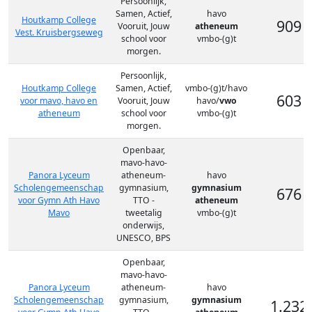
Persoonlijk,
Samen, Actief,
havo
Houtkamp College
909
Vooruit, Jouw
atheneum
Vest. Kruisbergseweg
school voor
vmbo-(g)t
morgen.
Persoonlijk,
Houtkamp College
Samen, Actief,
vmbo-(g)t/havo
603
voor mavo, havo en
Vooruit, Jouw
havo/
vwo
atheneum
school voor
vmbo-(g)t
morgen.
Openbaar,
mavo-havo-
Panora Lyceum
atheneum-
havo
Scholengemeenschap
gymnasium,
gymnasium
676
voor Gymn Ath Havo
TTO -
atheneum
Mavo
tweetalig
vmbo-(g)t
onderwijs,
UNESCO, BPS
Openbaar,
mavo-havo-
Panora Lyceum
atheneum-
havo
Scholengemeenschap
gymnasium,
gymnasium
1.232