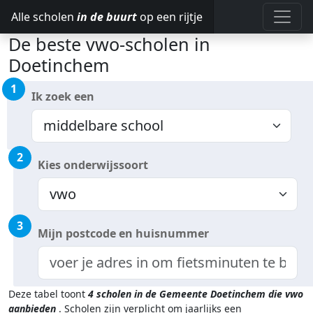
Alle scholen
in de buurt
op een rijtje
De beste vwo-scholen in
Doetinchem
1
Ik zoek een
2
Kies onderwijssoort
3
Mijn postcode en huisnummer
Deze tabel toont
4
scholen in de Gemeente Doetinchem
die vwo
aanbieden
.
Scholen zijn verplicht om jaarlijks een