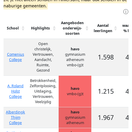
naburige gemeenten.
ⓘ
Aangeboden
Aantal
waar
School
Highlights
onderwijs-
leerlingen
% h
soorten
Open
christelijk,
havo
Comenius
Vertrouwen,
gymnasium
1.598
4
College
Aandacht,
atheneum
Ruimte,
vmbo-(g)t
Gezond
Betrokkenheid,
A. Roland
Zelfontplooiing,
havo
1.215
4
Holst
Uitdaging,
vmbo-(g)t
College
Vertrouwen,
Veelzijdig
Alberdingk
havo
1.967
4
Thijm
gymnasium
College
atheneum