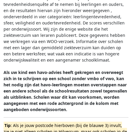
tevredenheidsenquête af te nemen bij leerlingen en ouders,
en de resultaten hiervan zijn hieronder weergegeven
,
onderverdeeld in vier categorieën: leerlingentevredenheid,
sfeer, veiligheid en oudertevredenheid. De scores verschillen
per onderwijssoort.
Wij zijn de enige website die het
ziekteverzuim van leraren publiceert. Deze gegevens hebben
we verkregen via een WOO-verzoek. Informatie over scholen
met een lager dan gemiddeld ziekteverzuim kan duiden op
een betere werksfeer, wat vaak een indicatie is van hogere
onderwijskwaliteit en een aangenamer schoolklimaat.
Als uw kind een havo-advies heeft gekregen en overweegt
zich in te schrijven op een school zonder vmbo of vwo, kan
het nodig zijn dat havo-leerlingen moeten overstappen naar
een andere school als de schoolresultaten zowel tegenvallen
als uitblinken. Scholen waar dit kan voorkomen, worden
aangegeven met een rode achtergrond in de kolom met
aangeboden onderwijssoorten.
Tip
: Als je jouw postcode hierboven (bij de blauwe 3) invult,
zie je niet alleen scholen in Hilversum, maar ook scholen in de