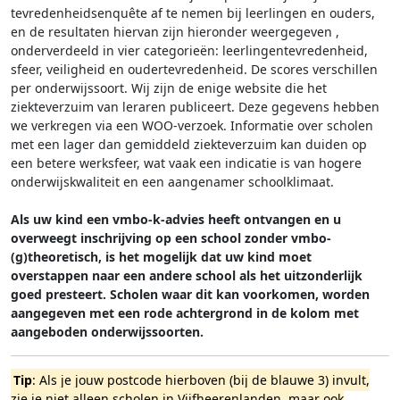
tevredenheidsenquête af te nemen bij leerlingen en ouders,
en de resultaten hiervan zijn hieronder weergegeven
,
onderverdeeld in vier categorieën: leerlingentevredenheid,
sfeer, veiligheid en oudertevredenheid. De scores verschillen
per onderwijssoort.
Wij zijn de enige website die het
ziekteverzuim van leraren publiceert. Deze gegevens hebben
we verkregen via een WOO-verzoek. Informatie over scholen
met een lager dan gemiddeld ziekteverzuim kan duiden op
een betere werksfeer, wat vaak een indicatie is van hogere
onderwijskwaliteit en een aangenamer schoolklimaat.
Als uw kind een vmbo-k-advies heeft ontvangen en u
overweegt inschrijving op een school zonder vmbo-
(g)theoretisch, is het mogelijk dat uw kind moet
overstappen naar een andere school als het uitzonderlijk
goed presteert. Scholen waar dit kan voorkomen, worden
aangegeven met een rode achtergrond in de kolom met
aangeboden onderwijssoorten.
Tip
: Als je jouw postcode hierboven (bij de blauwe 3) invult,
zie je niet alleen scholen in Vijfheerenlanden, maar ook