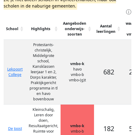
scholen in de naburige gemeenten.
ⓘ
Aangeboden
waar
Aantal
School
Highlights
onderwijs-
leerlingen
soorten
vmb
Protestants-
christelijk,
Middelgrote
school,
vmbo-k
Kansklassen
Lekpoort
havo
682
2
leerjaar 1 en 2,
College
vmbo-b
Dorps karakter,
vmbo-(g)t
Praktijkgericht
programma in tl
en havo
bovenbouw
Kleinschalig,
Leren door
doen,
Resultaatgericht,
vmbo-k
182
5
De Joost
Ruimte voor
vmbo-b