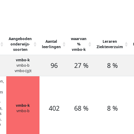
Aangeboden
waarvan
Aantal
Leraren
onderwijs-
%
leerlingen
Ziekteverzuim
soorten
vmbo-k
vmbo-k
96
27 %
8 %
vmbo-b
vmbo-(g)t
n,
es
r
vmbo-k
402
68 %
8 %
s,
vmbo-b
s
,
n