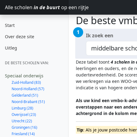
Alle scholen
in de buurt
op een rijtje
De beste vmb
Start
1
Ik zoek een
Over deze site
Uitleg
Deze tabel toont
4
scholen in
DE BESTE SCHOLEN VAN:
leerlingen en ouders, en de 
oudertevredenheid. De scores
Speciaal onderwijs
we verkregen via een WOO-ver
Zuid-Holland (83)
indicatie is van hogere onde
Noord-Holland (57)
Gelderland (51)
Als uw kind een vmbo-k-advi
Noord-Brabant (51)
overstappen naar een andere
Limburg (28)
achtergrond in de kolom me
Overijssel (23)
Utrecht (22)
Groningen (16)
Tip
: Als je jouw postcode hie
Friesland (14)