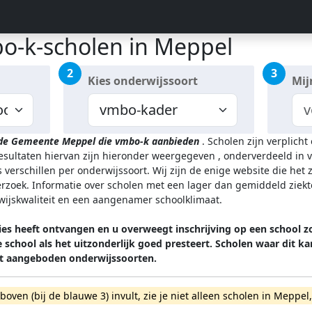
o-k-scholen in Meppel
2
3
Kies onderwijssoort
Mij
 de Gemeente Meppel
die vmbo-k aanbieden
.
Scholen zijn verplicht
resultaten hiervan zijn hieronder weergegeven
, onderverdeeld in v
 verschillen per onderwijssoort.
Wij zijn de enige website die het
zoek. Informatie over scholen met een lager dan gemiddeld ziekt
rwijskwaliteit en een aangenamer schoolklimaat.
es heeft ontvangen en u overweegt inschrijving op een school z
 school als het uitzonderlijk goed presteert. Scholen waar di
t aangeboden onderwijssoorten.
rboven (bij de blauwe 3) invult, zie je niet alleen scholen in Mep