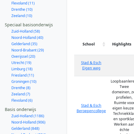
Flevoland (11)
Drenthe (10)
Zeeland (10)
Speciaal basisonderwijs
Zuid-Holland (58)
Noord-Holland (40)
Gelderland (35)
School
Highlights
Noord-Brabant (29)
Overijssel (20)
Utrecht (19)
Stad & Esch
Eigen weg
Limburg (18)
Friesland (11)
Loopbaanlere
Groningen (10)
Twee
Drenthe (8)
domeinen, z
Zeeland (7)
profielen,
Flevoland (6)
Ruimte voo
Stad & Esch
eigen keuze
Basis onderwijs
Beroepencollege
Techniekkla
Zuid-Holland (1186)
en sportklas
Noord-Holland (906)
Werken aa
Gelderland (848)
échte