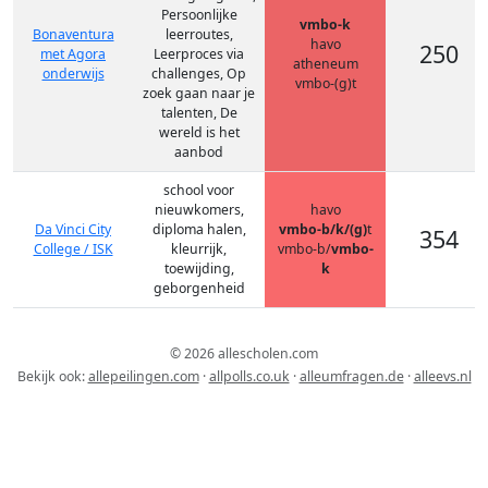
Persoonlijke
vmbo-k
Bonaventura
leerroutes,
havo
250
met Agora
Leerproces via
atheneum
onderwijs
challenges, Op
vmbo-(g)t
zoek gaan naar je
talenten, De
wereld is het
aanbod
school voor
nieuwkomers,
havo
Da Vinci City
diploma halen,
vmbo-b/k/(g)
t
354
College / ISK
kleurrijk,
vmbo-b/
vmbo-
toewijding,
k
geborgenheid
© 2026 allescholen.com
Bekijk ook:
allepeilingen.com
·
allpolls.co.uk
·
alleumfragen.de
·
alleevs.nl