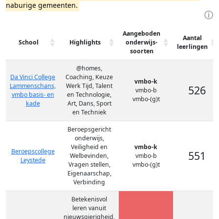
naburige gemeenten.
ⓘ
Aangeboden
Aantal
School
Highlights
onderwijs-
leerlingen
soorten
@homes,
Da Vinci College
Coaching, Keuze
vmbo-k
Lammenschans,
Werk Tijd, Talent
526
vmbo-b
vmbo basis- en
en Technologie,
vmbo-(g)t
kade
Art, Dans, Sport
en Techniek
Beroepsgericht
onderwijs,
Veiligheid en
vmbo-k
Beroepscollege
551
Welbevinden,
vmbo-b
Leystede
Vragen stellen,
vmbo-(g)t
Eigenaarschap,
Verbinding
Betekenisvol
leren vanuit
nieuwsgierigheid,