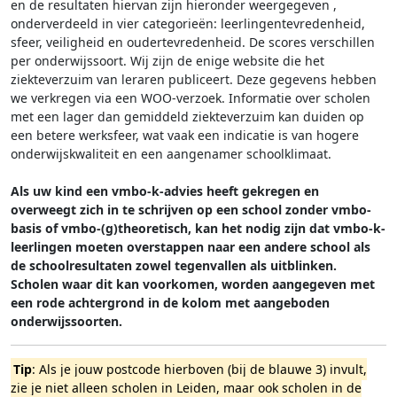
en de resultaten hiervan zijn hieronder weergegeven
,
onderverdeeld in vier categorieën: leerlingentevredenheid,
sfeer, veiligheid en oudertevredenheid. De scores verschillen
per onderwijssoort.
Wij zijn de enige website die het
ziekteverzuim van leraren publiceert. Deze gegevens hebben
we verkregen via een WOO-verzoek. Informatie over scholen
met een lager dan gemiddeld ziekteverzuim kan duiden op
een betere werksfeer, wat vaak een indicatie is van hogere
onderwijskwaliteit en een aangenamer schoolklimaat.
Als uw kind een vmbo-k-advies heeft gekregen en
overweegt zich in te schrijven op een school zonder vmbo-
basis of vmbo-(g)theoretisch, kan het nodig zijn dat vmbo-k-
leerlingen moeten overstappen naar een andere school als
de schoolresultaten zowel tegenvallen als uitblinken.
Scholen waar dit kan voorkomen, worden aangegeven met
een rode achtergrond in de kolom met aangeboden
onderwijssoorten.
Tip
: Als je jouw postcode hierboven (bij de blauwe 3) invult,
zie je niet alleen scholen in Leiden, maar ook scholen in de