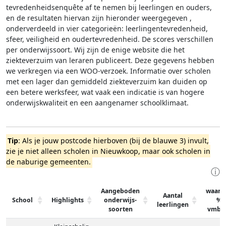
tevredenheidsenquête af te nemen bij leerlingen en ouders,
en de resultaten hiervan zijn hieronder weergegeven
,
onderverdeeld in vier categorieën: leerlingentevredenheid,
sfeer, veiligheid en oudertevredenheid. De scores verschillen
per onderwijssoort.
Wij zijn de enige website die het
ziekteverzuim van leraren publiceert. Deze gegevens hebben
we verkregen via een WOO-verzoek. Informatie over scholen
met een lager dan gemiddeld ziekteverzuim kan duiden op
een betere werksfeer, wat vaak een indicatie is van hogere
onderwijskwaliteit en een aangenamer schoolklimaat.
Tip
: Als je jouw postcode hierboven (bij de blauwe 3) invult,
zie je niet alleen scholen in Nieuwkoop, maar ook scholen in
de naburige gemeenten.
ⓘ
Aangeboden
waarv
Aantal
School
Highlights
onderwijs-
%
leerlingen
soorten
vmbo