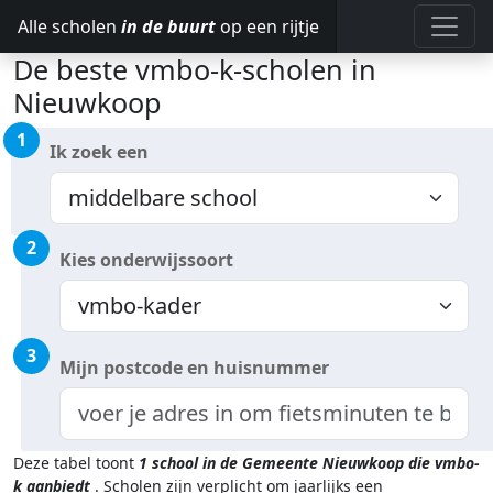
Alle scholen
in de buurt
op een rijtje
De beste vmbo-k-scholen in
Nieuwkoop
1
Ik zoek een
2
Kies onderwijssoort
3
Mijn postcode en huisnummer
Deze tabel toont
1
school in de Gemeente Nieuwkoop
die vmbo-
k aanbiedt
.
Scholen zijn verplicht om jaarlijks een