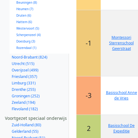
Beuningen (8)
Heumen (7)
Druten (6)
Hattem (6)
Westervoort (5)
Scherpenzeel (4)
Montessori
-1
Doesburg (3)
Sterrenschool
Rozendaal (1)
Geerstraat
Noord-Brabant (824)
Utrecht (515)
Overijssel (499)
Friesland (357)
Limburg (331)
Drenthe (255)
Basisschool Anne
-3
Groningen (252)
de Vries
Zeeland (194)
Flevoland (182)
Voortgezet speciaal onderwijs
Zuid-Holland (80)
Basisschool De
2
Expeditie
Gelderland (55)
Noord-Brabant (51)