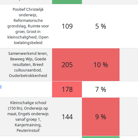
Positief Christelijk
onderwijs,
Reformatorische
109
5 %
grondslag, Ruimte voor
groei, Groot in
kleinschaligheid, Open
toelatingsbeleid
Samenwerkend leren,
Beweeg Wijs, Goede
205
10 %
resultaten, Breed
cultuuraanbod,
Ouderbetrokkenheid
l
178
7 %
Kleinschalige school
(150 lln), Onderwijs op
maat, Engels onderwijs
144
9 %
vanaf groep 1,
Kanjertraining,
Peuterinstuif