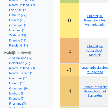
Noord-Holland (47)
Overijssel (29)
Limburg (27)
Christelijke
0
Utrecht (20)
Basisschool Het
Mosterdzaadje
Groningen (15)
Friesland (14)
Zeeland (13)
Drenthe (12)
Flevoland (11)
Christelijke
-2
basisschool 't
Praktijk onderwijs
Mozaïek
Zuid-Holland (37)
Gelderland (23)
Jenaplanbasisschoo
Noord-Holland (23)
-1
't Hogeland
Noord-Brabant (18)
Overijssel (16)
Utrecht (10)
Rooms Katholieke
Groningen (9)
-1
Basisschool Sint
Limburg (8)
Bernardus
Drenthe (7)
Friesland (7)