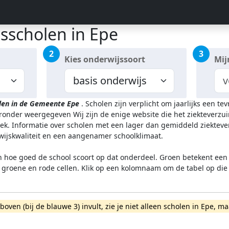
isscholen in Epe
2
3
Kies onderwijssoort
Mij
len in de Gemeente Epe
.
Scholen zijn verplicht om jaarlijks een t
ieronder weergegeven
Wij zijn de enige website die het ziektever
k. Informatie over scholen met een lager dan gemiddeld ziekteve
rwijskwaliteit en een aangenamer schoolklimaat.
n hoe goed de school scoort op dat onderdeel. Groen betekent een g
l groene en rode cellen. Klik op een kolomnaam om de tabel op die
rboven (bij de blauwe 3) invult, zie je niet alleen scholen in Epe,