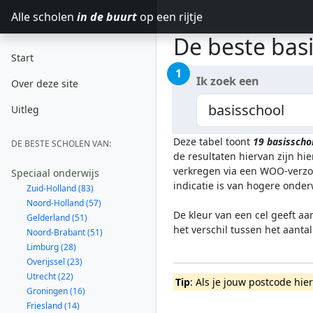
Alle scholen
in de buurt
op een rijtje
De beste bas
Start
1
Ik zoek een
Over deze site
Uitleg
Deze tabel toont
19
basisscho
DE BESTE SCHOLEN VAN:
de resultaten hiervan zijn h
verkregen via een WOO-verzoe
Speciaal onderwijs
indicatie is van hogere onde
Zuid-Holland (83)
Noord-Holland (57)
De kleur van een cel geeft aa
Gelderland (51)
het verschil tussen het aanta
Noord-Brabant (51)
Limburg (28)
Overijssel (23)
Utrecht (22)
Tip
: Als je jouw postcode hie
Groningen (16)
Friesland (14)