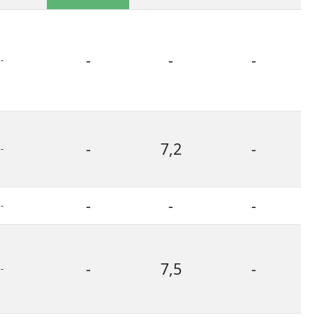
-
-
-
-
Bro
-
7,2
-
-
Bro
-
-
-
-
Bro
-
7,5
-
-
Bro