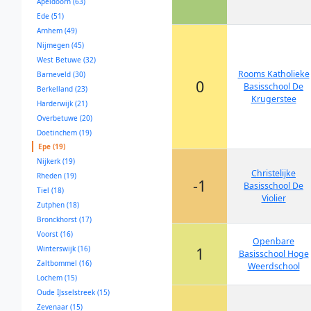
Apeldoorn (63)
Ede (51)
Arnhem (49)
Nijmegen (45)
West Betuwe (32)
Rooms Katholieke
Barneveld (30)
0
Basisschool De
Berkelland (23)
Krugerstee
Harderwijk (21)
Overbetuwe (20)
Doetinchem (19)
Epe (19)
Nijkerk (19)
Christelijke
Rheden (19)
-1
Basisschool De
Tiel (18)
Violier
Zutphen (18)
Bronckhorst (17)
Voorst (16)
Openbare
Winterswijk (16)
1
Basisschool Hoge
Zaltbommel (16)
Weerdschool
Lochem (15)
Oude IJsselstreek (15)
Zevenaar (15)