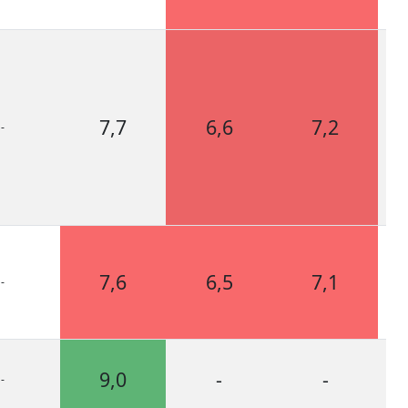
7,7
6,6
7,2
-
Bro
7,6
6,5
7,1
-
Bro
9,0
-
-
-
Bro