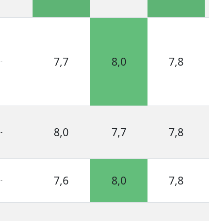
7,7
8,0
7,8
-
Bro
8,0
7,7
7,8
-
Bro
7,6
8,0
7,8
-
Bro