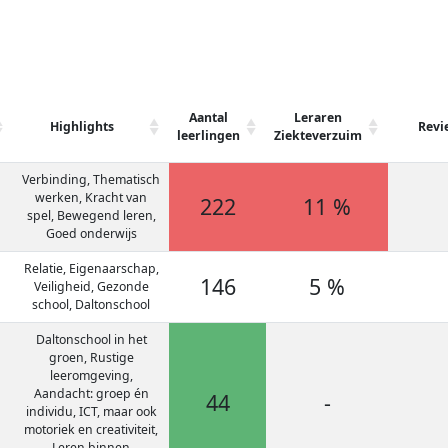
Aantal
Leraren
Highlights
Revi
leerlingen
Ziekteverzuim
Verbinding, Thematisch
werken, Kracht van
222
11 %
spel, Bewegend leren,
Goed onderwijs
Relatie, Eigenaarschap,
146
5 %
Veiligheid, Gezonde
school, Daltonschool
Daltonschool in het
groen, Rustige
leeromgeving,
Aandacht: groep én
44
-
individu, ICT, maar ook
motoriek en creativiteit,
Leren binnen