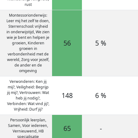
rust
Montessorionderwijs:
Leer mij het zelf te doen,
Sterrenschool: vrijheid
in onderwijstijd, We zien
wie je bent en helpen je
56
5 %
groeien, Kinderen
groeien in
verbondenheid met de
wereld, Zorg voor jezelf,
de ander en de
omgeving
Verwonderen: Ken jij
mij?, Veiligheid: Begrijp
jij mij?, Vertrouwen: Wat
148
6 %
heb jij nodig?,
Verbinden: Wat vind jij?,
Vrijheid: Durf jij?
Persoonlijk leerplan,
Samen, Voor iedereen,
65
-
Vernieuwend, HB
specialisatie