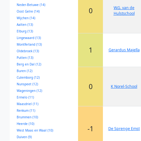
Neder-Betuwe (14)
W.G. van de
0
Oost Gelre (14)
Hulstschool
Wijchen (14)
Aalten (13)
Elburg (13)
Lingewaard (13)
Montferland (13)
1
Gerardus Majella
Oldebroek (13)
Putten (13)
Berg en Dal (12)
Buren (12)
Culemborg (12)
Nunspeet (12)
0
K Norel-School
Wageningen (12)
Ermelo (11)
Maasdriel (11)
Renkum (11)
Brummen (10)
Heerde (10)
-1
De Sprenge Emst
West Maas en Waal (10)
Duiven (9)