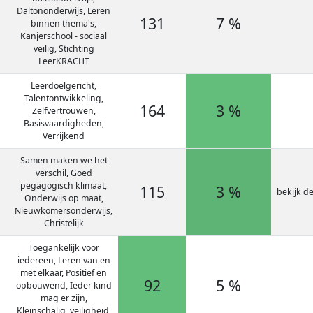
Daltononderwijs, Leren
131
7 %
binnen thema's,
Kanjerschool - sociaal
veilig, Stichting
LeerKRACHT
Leerdoelgericht,
Talentontwikkeling,
164
3 %
Zelfvertrouwen,
Basisvaardigheden,
Verrijkend
Samen maken we het
verschil, Goed
pegagogisch klimaat,
115
3 %
bekijk d
Onderwijs op maat,
Nieuwkomersonderwijs,
Christelijk
Toegankelijk voor
iedereen, Leren van en
met elkaar, Positief en
92
5 %
opbouwend, Ieder kind
mag er zijn,
Kleinschalig, veiligheid,