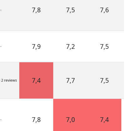
7,8
7,5
7,6
-
Bro
7,9
7,2
7,5
-
Bro
Bro
7,4
7,7
7,5
e 2 reviews
Bro
7,8
7,0
7,4
-
Bro