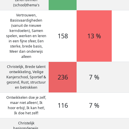
(school)thema's
Vertrouwen,
Basisvaardigheden
(vanuit de nieuwe
kerndoelen), Samen
158
13 %
spelen, werken en leren
in een fijne sfeer, Een
sterke, brede basis,
Meer dan onderwijs
alleen
Christelijk, Brede talent
ontwikkeling, Veilige
236
7 %
Kanjerschool, Sportief &
gezond, Rust, structuur
en betrokken
Ontwikkelen doe je zelf,
maar niet alleen!, Ik
116
7 %
hoor erbij!, Ik kan het!,
Ik doe het zelf!
Christelijk
basisonderwijs,