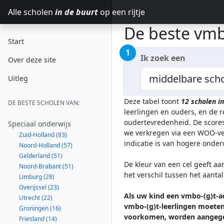
Alle scholen
in de buurt
op een rijtje
De beste vmb
Start
1
Ik zoek een
Over deze site
Uitleg
Deze tabel toont
12
scholen i
DE BESTE SCHOLEN VAN:
leerlingen en ouders, en de 
oudertevredenheid. De scores
Speciaal onderwijs
we verkregen via een WOO-ver
Zuid-Holland (83)
indicatie is van hogere onde
Noord-Holland (57)
Gelderland (51)
De kleur van een cel geeft aa
Noord-Brabant (51)
het verschil tussen het aanta
Limburg (28)
Overijssel (23)
Als uw kind een vmbo-(g)t-ad
Utrecht (22)
vmbo-(g)t-leerlingen moeten 
Groningen (16)
voorkomen, worden aangege
Friesland (14)