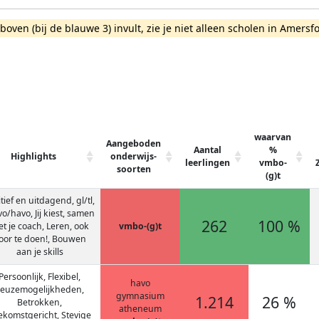
rboven (bij de blauwe 3) invult, zie je niet alleen scholen in Amer
waarvan
Aangeboden
Aantal
%
Highlights
onderwijs-
leerlingen
vmbo-
soorten
(g)t
tief en uitdagend, gl/tl,
o/havo, Jij kiest, samen
262
100 %
t je coach, Leren, ook
vmbo-(g)t
oor te doen!, Bouwen
aan je skills
Persoonlijk, Flexibel,
havo
euzemogelijkheden,
gymnasium
1.214
26 %
Betrokken,
atheneum
ekomstgericht, Stevige