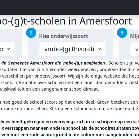
o-(g)t-scholen in Amersfoort
2
3
Kies onderwijssoort
Mij
n de Gemeente Amersfoort
die vmbo-(g)t aanbieden
.
Scholen zijn v
resultaten hiervan zijn hieronder weergegeven
, onderverdeeld in v
 verschillen per onderwijssoort.
Wij zijn de enige website die het
zoek. Informatie over scholen met een lager dan gemiddeld ziekt
rwijskwaliteit en een aangenamer schoolklimaat.
n hoe goed de school scoort op dat onderdeel. Groen betekent een g
l groene en rode cellen. Klik op een kolomnaam om de tabel op die
vies heeft gekregen en overweegt zich in te schrijven op een sc
overstappen naar een andere school als de schoolresultaten zowe
ven met een rode achtergrond in de kolom met aangeboden ond