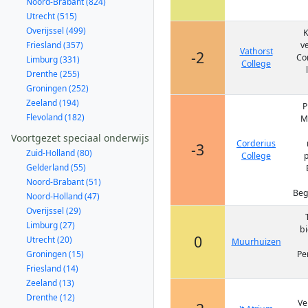
Noord-Brabant (824)
Utrecht (515)
Overijssel (499)
K
Friesland (357)
v
Vathorst
-2
Con
Limburg (331)
College
Drenthe (255)
Groningen (252)
Zeeland (194)
P
Flevoland (182)
M
Voortgezet speciaal onderwijs
Corderius
-3
Zuid-Holland (80)
College
p
Gelderland (55)
Noord-Brabant (51)
Beg
Noord-Holland (47)
Overijssel (29)
Limburg (27)
b
0
Utrecht (20)
Muurhuizen
Groningen (15)
Pe
Friesland (14)
Zeeland (13)
Drenthe (12)
Ve