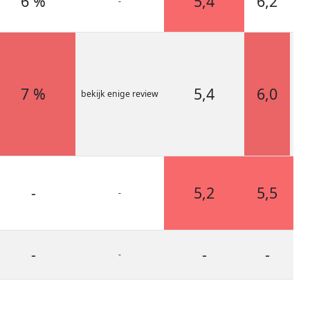
6 %
5,4
6,2
-
7 %
5,4
6,0
bekijk enige review
-
5,2
5,5
-
-
-
-
-