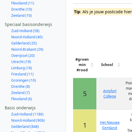
Flevoland (11)
Drenthe (10)
Tip
: Als je jouw postcode hie
Zeeland (10)
Speciaal basisonderwijs
Zuid-Holland (58)
Noord-Holland (40)
Gelderland (35)
Noord-Brabant (29)
Overijssel (20)
#groen
Utrecht (19)
min
School
Limburg (18)
#rood
Friesland (11)
Groningen (10)
Posi
Drenthe (8)
mav
Amsfort
5
Zeeland (7)
me
College
Flevoland (6)
d
Basis onderwijs
Zuid-Holland (1186)
k
Noord-Holland (906)
Het Nieuwe
1
Gelderland (848)
Eemland
To