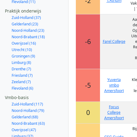
-2
't Atrium
Flevoland (11)
Vak
|
Praktijk onderwijs
Zuid-Holland (37)
Aa
Gelderland (23)
de
Noord-Holland (23)
Op
Uit
Noord-Brabant (18)
-6
Farel College
e
Overijssel (16)
Re
Utrecht (10)
Groningen (9)
R
Limburg (8)
Drenthe (7)
Friesland (7)
Yuverta
Kle
Zeeland (7)
-5
vmbo
Flevoland (6)
Amersfoort
l
Vmbo-basis
Zuid-Holland (117)
Focus
Noord-Holland (79)
0
College
Gelderland (68)
Amersfoort
Noord-Brabant (63)
Bi
Overijssel (47)
Limburg (37)
GSG Guido