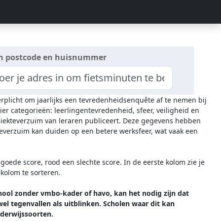
n postcode en huisnummer
erplicht om jaarlijks een tevredenheidsenquête af te nemen bij
ier categorieën: leerlingentevredenheid, sfeer, veiligheid en
 ziekteverzuim van leraren publiceert. Deze gegevens hebben
everzuim kan duiden op een betere werksfeer, wat vaak een
oede score, rood een slechte score. In de eerste kolom zie je
 kolom te sorteren.
hool zonder vmbo-kader of havo, kan het nodig zijn dat
l tegenvallen als uitblinken. Scholen waar dit kan
erwijssoorten.