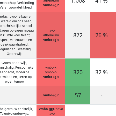
1.008
41 %
atheneum
manschap, Verbinding
vmbo-(g)t
 Verantwoordelijkheid
ndacht voor elkaar en
 wereld om ons heen,
en christelijke school,
dagen op eigen niveau
havo
872
26 %
n ruimte voor talent,
atheneum
spect, vertrouwen en
vmbo-(g)t
gelijkwaardigheid,
egulier en Tweetalig
Onderwijs
Groen onderwijs,
inschalig, Persoonlijke
vmbo-k
320
32 %
aandacht, Moderne
vmbo-b
eermiddelen, Leren op
vmbo-(g)t
eigen tempo
57
-
vmbo-(g)t
jbelgetrouw christelijk,
vmbo-(g)t
/havo
Talentvolonderwijs,
havo