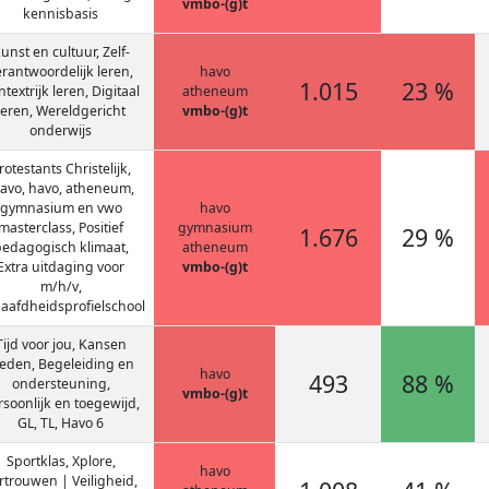
vmbo-(g)t
kennisbasis
unst en cultuur, Zelf-
erantwoordelijk leren,
havo
1.015
23 %
textrijk leren, Digitaal
atheneum
leren, Wereldgericht
vmbo-(g)t
onderwijs
rotestants Christelijk,
avo, havo, atheneum,
gymnasium en vwo
havo
masterclass, Positief
gymnasium
1.676
29 %
edagogisch klimaat,
atheneum
Extra uitdaging voor
vmbo-(g)t
m/h/v,
aafdheidsprofielschool
Tijd voor jou, Kansen
ieden, Begeleiding en
havo
493
88 %
ondersteuning,
vmbo-(g)t
rsoonlijk en toegewijd,
GL, TL, Havo 6
Sportklas, Xplore,
havo
rtrouwen | Veiligheid,