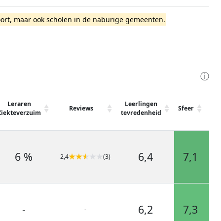
sfoort, maar ook scholen in de naburige gemeenten.
ⓘ
Leraren
Leerlingen
Reviews
Sfeer
Vei
Ziekteverzuim
tevredenheid
6 %
6,4
7,1
2,4
(3)
-
6,2
7,3
-