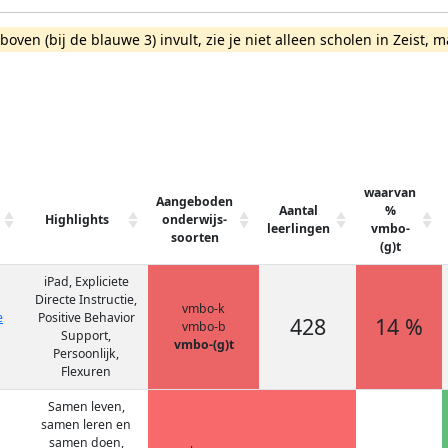
rboven (bij de blauwe 3) invult, zie je niet alleen scholen in Zeist
waarvan
Aangeboden
Aantal
%
Highlights
onderwijs-
leerlingen
vmbo-
soorten
(g)t
iPad, Expliciete
Directe Instructie,
vmbo-k
e
Positive Behavior
428
14 %
vmbo-b
Support,
vmbo-(g)t
Persoonlijk,
Flexuren
Samen leven,
samen leren en
samen doen,