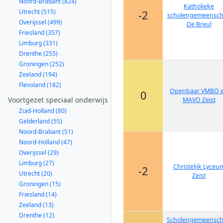
Noord-Brabant (824)
Katholieke
Utrecht (515)
-2
scholengemeensc
Overijssel (499)
De Breul
Friesland (357)
Limburg (331)
Drenthe (255)
Groningen (252)
Zeeland (194)
Flevoland (182)
Openbaar VMBO 
0
Voortgezet speciaal onderwijs
MAVO Zeist
Zuid-Holland (80)
Gelderland (55)
Noord-Brabant (51)
Noord-Holland (47)
Overijssel (29)
Limburg (27)
Christelijk Lyceu
-2
Utrecht (20)
Zeist
Groningen (15)
Friesland (14)
Zeeland (13)
Drenthe (12)
Scholengemeensc