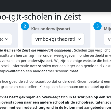
-(g)t-scholen in Zeist
2
3
Kies onderwijssoort
Mij
 de Gemeente Zeist
die vmbo-(g)t aanbieden
.
Scholen zijn verplich
resultaten hiervan zijn hieronder weergegeven
, onderverdeeld in v
 verschillen per onderwijssoort.
Wij zijn de enige website die het
zoek. Informatie over scholen met een lager dan gemiddeld ziekt
rwijskwaliteit en een aangenamer schoolklimaat.
n hoe goed de school scoort op dat onderdeel. Groen betekent een g
l groene en rode cellen. Klik op een kolomnaam om de tabel op die
vies heeft gekregen en overweegt zich in te schrijven op een sc
overstappen naar een andere school als de schoolresultaten zowe
ven met een rode achtergrond in de kolom met aangeboden ond