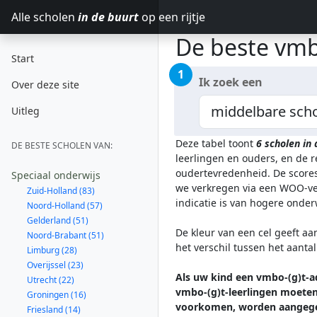
Alle scholen
in de buurt
op een rijtje
De beste vmbo
Start
1
Ik zoek een
Over deze site
Uitleg
Deze tabel toont
6
scholen in
DE BESTE SCHOLEN VAN:
leerlingen en ouders, en de 
oudertevredenheid. De scores
Speciaal onderwijs
we verkregen via een WOO-ver
Zuid-Holland (83)
indicatie is van hogere onde
Noord-Holland (57)
Gelderland (51)
De kleur van een cel geeft aa
Noord-Brabant (51)
het verschil tussen het aanta
Limburg (28)
Overijssel (23)
Als uw kind een vmbo-(g)t-ad
Utrecht (22)
vmbo-(g)t-leerlingen moeten 
Groningen (16)
voorkomen, worden aangege
Friesland (14)