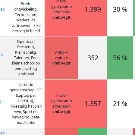
havo
Brede
gymnasium
1.399
30 %
hap
ontwikkeling,
atheneum
Technasium,
vmbo-(g)t
Wederzijds
vertrouwen, Elke
leerling in beeld
Openbaar,
Presteren,
Kleinschalig,
vmbo-k
en
352
56 %
Talenten, Een
vmbo-b
kleine school op
vmbo-(g)t
een prachtig
landgoed
Lerende
gemeenschap, ICT
(Laptop per
havo
m
Leerling),
gymnasium
1.357
21 %
Tweetalig havo en
atheneum
vwo, Sport en
vmbo-(g)t
beweging, beta-
excellentie
hap