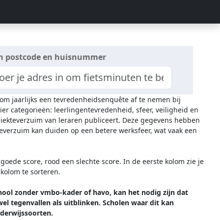
n postcode en huisnummer
t om jaarlijks een tevredenheidsenquête af te nemen bij
ier categorieën: leerlingentevredenheid, sfeer, veiligheid en
 ziekteverzuim van leraren publiceert. Deze gegevens hebben
everzuim kan duiden op een betere werksfeer, wat vaak een
oede score, rood een slechte score. In de eerste kolom zie je
 kolom te sorteren.
hool zonder vmbo-kader of havo, kan het nodig zijn dat
l tegenvallen als uitblinken. Scholen waar dit kan
erwijssoorten.