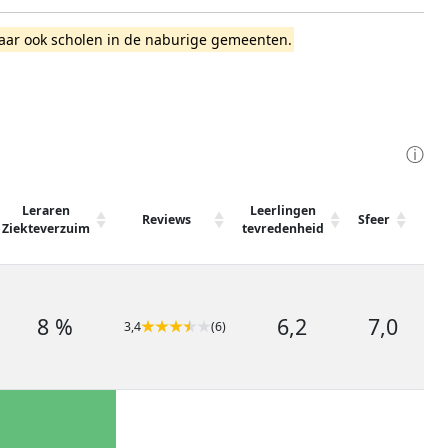
, maar ook scholen in de naburige gemeenten.
ⓘ
Leraren
Leerlingen
Reviews
Sfeer
Vei
Ziekteverzuim
tevredenheid
8 %
6,2
7,0
3,4
(6)