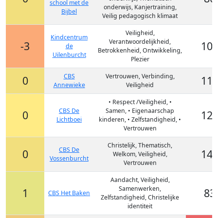
school met de
onderwijs, Kanjertraining,
Bijbel
Veilig pedagogisch klimaat
Veiligheid,
Kindcentrum
Verantwoordelijkheid,
-3
10
de
Betrokkenheid, Ontwikkeling,
Uilenburcht
Plezier
CBS
Vertrouwen, Verbinding,
0
11
Annewieke
Veiligheid
• Respect /Veiligheid, •
CBS De
Samen, • Eigenaarschap
0
12
Lichtboei
kinderen, • Zelfstandigheid, •
Vertrouwen
Christelijk, Thematisch,
CBS De
0
14
Welkom, Veiligheid,
Vossenburcht
Vertrouwen
Aandacht, Veiligheid,
Samenwerken,
1
83
CBS Het Baken
Zelfstandigheid, Christelijke
identiteit