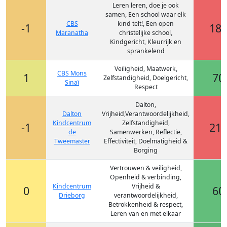
Leren leren, doe je ook
samen, Een school waar elk
CBS
kind telt!, Een open
-1
18
Maranatha
christelijke school,
Kindgericht, Kleurrijk en
sprankelend
Veiligheid, Maatwerk,
CBS Mons
1
70
Zelfstandigheid, Doelgericht,
Sinaï
Respect
Dalton,
Dalton
Vrijheid,Verantwoordelijkheid,
Kindcentrum
Zelfstandigheid,
-1
21
de
Samenwerken, Reflectie,
Tweemaster
Effectiviteit, Doelmatigheid &
Borging
Vertrouwen & veiligheid,
Openheid & verbinding,
Kindcentrum
Vrijheid &
0
60
Drieborg
verantwoordelijkheid,
Betrokkenheid & respect,
Leren van en met elkaar