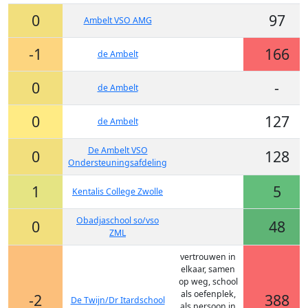
0
97
Ambelt VSO AMG
-1
166
de Ambelt
0
-
de Ambelt
0
127
de Ambelt
De Ambelt VSO
0
128
Ondersteuningsafdeling
1
5
Kentalis College Zwolle
Obadjaschool so/vso
0
48
ZML
vertrouwen in
elkaar, samen
op weg, school
als oefenplek,
-2
388
De Twijn/Dr Itardschool
als persoon in