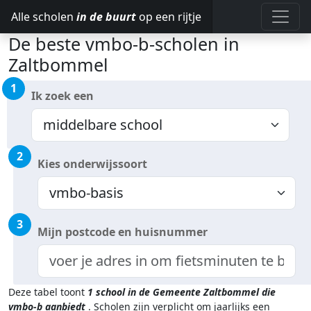
Alle scholen
in de buurt
op een rijtje
De beste vmbo-b-scholen in
Zaltbommel
1
Ik zoek een
2
Kies onderwijssoort
3
Mijn postcode en huisnummer
Deze tabel toont
1
school in de Gemeente Zaltbommel
die
vmbo-b aanbiedt
.
Scholen zijn verplicht om jaarlijks een