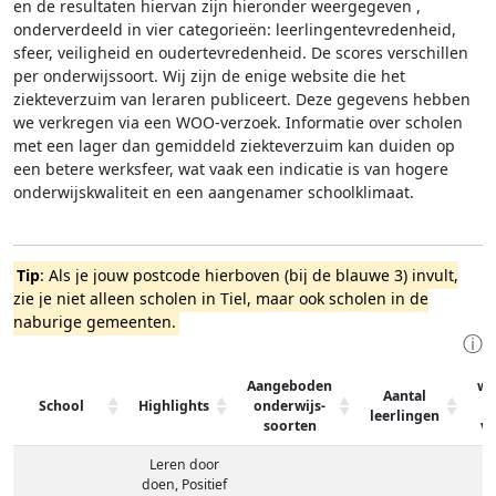
en de resultaten hiervan zijn hieronder weergegeven
,
onderverdeeld in vier categorieën: leerlingentevredenheid,
sfeer, veiligheid en oudertevredenheid. De scores verschillen
per onderwijssoort.
Wij zijn de enige website die het
ziekteverzuim van leraren publiceert. Deze gegevens hebben
we verkregen via een WOO-verzoek. Informatie over scholen
met een lager dan gemiddeld ziekteverzuim kan duiden op
een betere werksfeer, wat vaak een indicatie is van hogere
onderwijskwaliteit en een aangenamer schoolklimaat.
Tip
: Als je jouw postcode hierboven (bij de blauwe 3) invult,
zie je niet alleen scholen in Tiel, maar ook scholen in de
naburige gemeenten.
ⓘ
Aangeboden
wa
Aantal
School
Highlights
onderwijs-
leerlingen
soorten
v
Leren door
doen, Positief