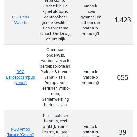
Protestants-
Christelijk, De
vmbo-k
Bijbel als basis,
havo
CSG Prins
Aantoonbaar
gymnasium
1.423
Maurits
goede kwaliteit,
atheneum
Een zorgzame
vmbo-b
school, Onderwijs
vmbo-(g)t
en praktijk
Openbaar
onderwijs,
Aanbod van acht
beroepsprofielen,
RGO
Praktijk & theorie
vmbo-k
655
Beroepscampus
vanaf klas 1,
vmbo-b
(vmbo)
Doorgaande
vmbo-(g)t
leerlijnen vmbo-
mbo,
Samenwerking
bedrijfsleven
hart, hoofd en
handen, veel
praktijk, ruime
vmbo-k
RGO vmbo
39
keuzes, uitgaan
vmbo-b
(locatie 'Groen')