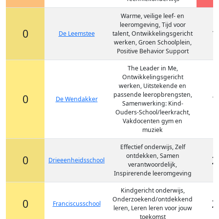
Warme, veilige leef- en
leeromgeving, Tijd voor
0
1
De Leemstee
talent, Ontwikkelingsgericht
werken, Groen Schoolplein,
Positive Behavior Support
The Leader in Me,
Ontwikkelingsgericht
werken, Uitstekende en
passende leeropbrengsten,
0
1
De Wendakker
Samenwerking: Kind-
Ouders-School/leerkracht,
Vakdocenten gym en
muziek
Effectief onderwijs, Zelf
ontdekken, Samen
0
2
Drieeenheidsschool
verantwoordelijk,
Inspirerende leeromgeving
Kindgericht onderwijs,
Onderzoekend/ontdekkend
0
2
Franciscusschool
leren, Leren leren voor jouw
toekomst