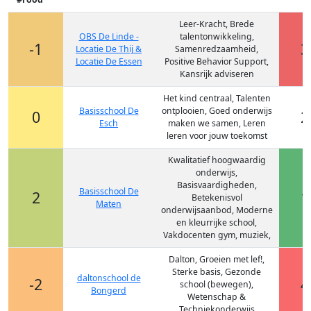
Leer-Kracht, Brede
OBS De Linde -
talentonwikkeling,
-1
3
Locatie De Thij &
Samenredzaamheid,
Locatie De Essen
Positive Behavior Support,
Kansrijk adviseren
Het kind centraal, Talenten
Basisschool De
ontplooien, Goed onderwijs
0
2
Esch
maken we samen, Leren
leren voor jouw toekomst
Kwalitatief hoogwaardig
onderwijs,
Basisvaardigheden,
Basisschool De
2
1
Betekenisvol
Maten
onderwijsaanbod, Moderne
en kleurrijke school,
Vakdocenten gym, muziek,
Dalton, Groeien met lef!,
Sterke basis, Gezonde
daltonschool de
-2
4
school (bewegen),
Bongerd
Wetenschap &
Techniekonderwijs