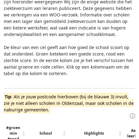
zijn hieronder weergegeven
Wij zijn de enige website die het
ziekteverzuim van leraren publiceert. Deze gegevens hebben
we verkregen via een WOO-verzoek. Informatie over scholen
met een lager dan gemiddeld ziekteverzuim kan duiden op
een betere werksfeer, wat vaak een indicatie is van hogere
onderwijskwaliteit en een aangenamer schoolklimaat.
De kleur van een cel geeft aan hoe goed de school scoort op
dat onderdeel. Groen betekent een goede score, rood een
slechte score. In de eerste kolom zie je het verschil tussen het
aantal groene en rode cellen. Klik op een kolomnaam om de
tabel op die kolom te sorteren.
Tip
: Als je jouw postcode hierboven (bij de blauwe 3) invult,
zie je niet alleen scholen in Oldenzaal, maar ook scholen in de
naburige gemeenten.
ⓘ
#groen
Aant
min
School
Highlights
leerli
#rood