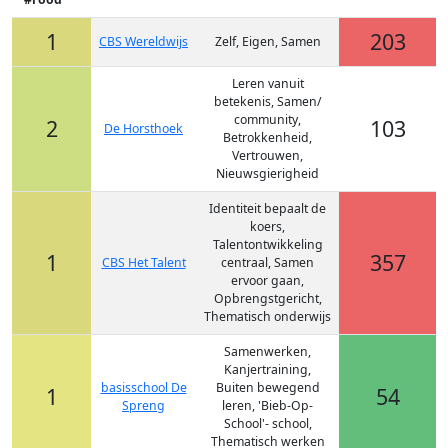
1
203
CBS Wereldwijs
Zelf, Eigen, Samen
Leren vanuit
betekenis, Samen/
community,
2
103
De Horsthoek
Betrokkenheid,
Vertrouwen,
Nieuwsgierigheid
Identiteit bepaalt de
koers,
Talentontwikkeling
1
357
CBS Het Talent
centraal, Samen
ervoor gaan,
Opbrengstgericht,
Thematisch onderwijs
Samenwerken,
Kanjertraining,
basisschool De
Buiten bewegend
1
54
Spreng
leren, 'Bieb-Op-
School'- school,
Thematisch werken