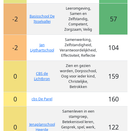
Leeromgeving,
Samen en
Basisschool De
-2
57
Zelfstandig,
IJsselvallei
Competent,
Zorgzaam, Veilig
Samenwerking,
Jan
Zelfstandigheid,
-2
104
Ligthartschool
Verantwoordelijkheid,
Effectiviteit, Reflectie
Zien en gezien
worden, Dorpsschool,
CBS de
0
159
Oog voor ieder kind,
Lichtbron
Christelijke,
Betrokken
0
160
cbs De Parel
Samenleven in een
stamgroep,
Betekenisvol leren,
Jenaplanschool
0
122
Gesprek, spel, werk,
Heerde