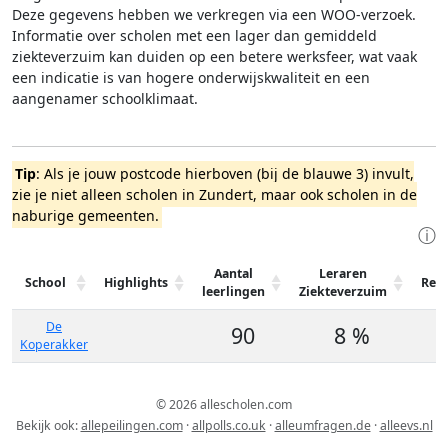
Deze gegevens hebben we verkregen via een WOO-verzoek.
Informatie over scholen met een lager dan gemiddeld
ziekteverzuim kan duiden op een betere werksfeer, wat vaak
een indicatie is van hogere onderwijskwaliteit en een
aangenamer schoolklimaat.
Tip
: Als je jouw postcode hierboven (bij de blauwe 3) invult,
zie je niet alleen scholen in Zundert, maar ook scholen in de
naburige gemeenten.
ⓘ
Aantal
Leraren
School
Highlights
Rev
leerlingen
Ziekteverzuim
De
90
8 %
Koperakker
© 2026 allescholen.com
Bekijk ook:
allepeilingen.com
·
allpolls.co.uk
·
alleumfragen.de
·
alleevs.nl