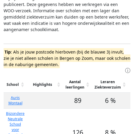
publiceert. Deze gegevens hebben we verkregen via een
WOO-verzoek. Informatie over scholen met een lager dan
gemiddeld ziekteverzuim kan duiden op een betere werksfeer,
wat vaak een indicatie is van hogere onderwijskwaliteit en een
aangenamer schoolklimaat.
Tip
: Als je jouw postcode hierboven (bij de blauwe 3) invult,
zie je niet alleen scholen in Bergen op Zoom, maar ook scholen
in de naburige gemeenten.
ⓘ
Aantal
Leraren
School
Highlights
leerlingen
Ziekteverzuim
Auris
89
6 %
3
Montaal
Bijzondere
Neutrale
School
voor
126
8 %