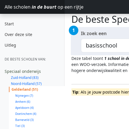
Alle scholen
in de buurt
op een rijtje
De beste Spec
Start
1
Ik zoek een
Over deze site
Uitleg
Deze tabel toont
1
school in 
DE BESTE SCHOLEN VAN:
een WOO-verzoek. Informatie 
hogere onderwijskwaliteit en
Speciaal onderwijs
Zuid-Holland (83)
Noord-Holland (57)
Gelderland (51)
Tip
: Als je jouw postcode hie
Nijmegen (7)
Arnhem (6)
Apeldoorn (4)
Doetinchem (4)
Barneveld (3)
Tiel (3)