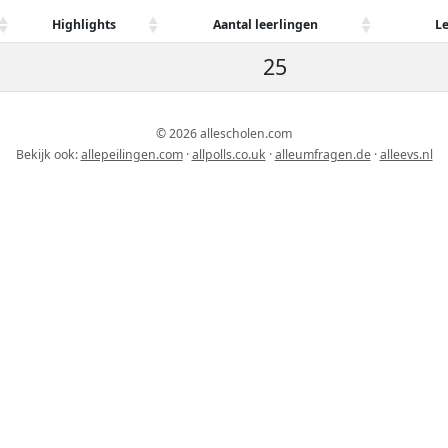
Highlights
Aantal leerlingen
L
25
© 2026 allescholen.com
Bekijk ook:
allepeilingen.com
·
allpolls.co.uk
·
alleumfragen.de
·
alleevs.nl