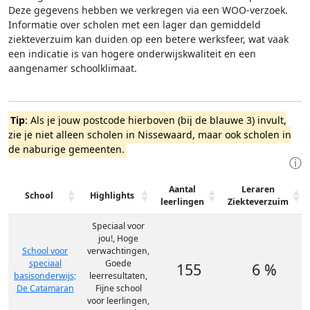
Deze gegevens hebben we verkregen via een WOO-verzoek.
Informatie over scholen met een lager dan gemiddeld
ziekteverzuim kan duiden op een betere werksfeer, wat vaak
een indicatie is van hogere onderwijskwaliteit en een
aangenamer schoolklimaat.
Tip
: Als je jouw postcode hierboven (bij de blauwe 3) invult,
zie je niet alleen scholen in Nissewaard, maar ook scholen in
de naburige gemeenten.
ⓘ
Aantal
Leraren
School
Highlights
leerlingen
Ziekteverzuim
Speciaal voor
jou!, Hoge
School voor
verwachtingen,
speciaal
Goede
155
6 %
basisonderwijs;
leerresultaten,
De Catamaran
Fijne school
voor leerlingen,