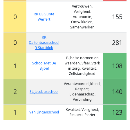
Vertrouwen,
Veiligheid,
RK BS Sunte
0
155
Autonomie,
Werfert
Ontwikkelen,
Samenwerken
RK
0
281
Daltonbasisschool
't Startblok
Bijbelse normen en
School Met De
waarden, Sfeer, Sterk
1
108
Bijbel
in zorg, Kwaliteit,
Zelfstandigheid
Verantwoordelijkheid,
Respect,
2
140
St. Jacobusschool
Eigenaarschap,
Verbinding
Kwaliteit, Veiligheid,
1
123
Van Lingenschool
Respect, Plezier