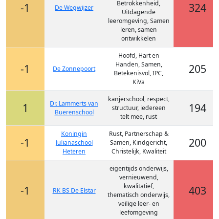
Betrokkenheid,
-1
324
De Wegwijzer
Uitdagende
leeromgeving, Samen
leren, samen
ontwikkelen
Hoofd, Hart en
Handen, Samen,
-1
205
De Zonnepoort
Betekenisvol, IPC,
KiVa
kanjerschool, respect,
Dr. Lammerts van
1
194
structuur, iedereen
Buerenschool
telt mee, rust
Koningin
Rust, Partnerschap &
-1
200
Julianaschool
Samen, Kindgericht,
Heteren
Christelijk, Kwaliteit
eigentijds onderwijs,
vernieuwend,
kwalitatief,
-1
403
RK BS De Elstar
thematisch onderwijs,
veilige leer- en
leefomgeving