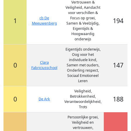
Vertrouwen &
Veiligheid, Aandacht
voor verschillen &
cb De
Focus op groei,
1
194
Meeuwenberg
Samen & Veelzijdig,
Eigentijds &
Hoogwaardig
onderwijs
Eigentijds onderwijs,
Oog voor het
individuele kind,
Clara
0
147
Samen met ouders,
Fabriciusschool
Onderling respect,
Sociaal Emotioneel
Leren
Veiligheid,
Betrokkenheid,
0
188
De Ark
Verantwoordelijkheid,
Trots
Persoonlijke groei,
Veiligheid en
vertrouwen,