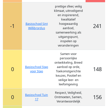
prettige sfeer, veilig
klimaat, uitnodigend
en inspirerend,
kwalitatief
Basisschool Sint
hoogwaardig
-1
241
Willibrordus
aanbod,
samenwerking als
uitgangspunt,
inspelen op
veranderingen
Samen voor
persoonlijke
ontwikkeling, Breed
Basisschool Stap
aanbod op orde,
0
148
voor Stap
Toekomstgerichte
keuzes, Positief en
veilige leer- en
leefomgeving
Respect, Veiligheid,
Basisschool Tuin
0
156
Ontmoeten, Samen,
17
Verantwoordelijk