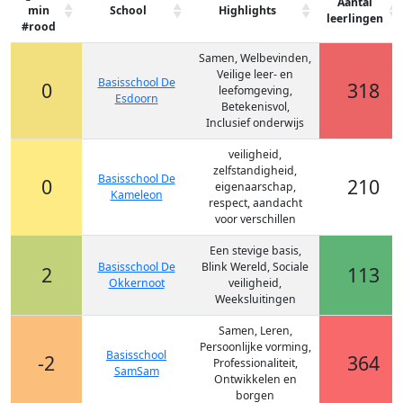
Aantal
min
School
Highlights
leerlingen
#rood
Samen, Welbevinden,
Veilige leer- en
Basisschool De
0
318
leefomgeving,
Esdoorn
Betekenisvol,
Inclusief onderwijs
veiligheid,
zelfstandigheid,
Basisschool De
0
210
eigenaarschap,
Kameleon
respect, aandacht
voor verschillen
Een stevige basis,
Basisschool De
Blink Wereld, Sociale
2
113
Okkernoot
veiligheid,
Weeksluitingen
Samen, Leren,
Persoonlijke vorming,
Basisschool
-2
364
Professionaliteit,
SamSam
Ontwikkelen en
borgen