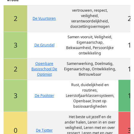
vertrouwen, respect,
veiligheid,
2
2
De Vuurtoren
verantwoordelijkheid,
doorzettingsvermogen
Samen vooruit, Veiligheid,
Eigenaarschap,
3
1
De Grundel
Bekwaamheid, Persoonlijke
ontwikkeling
Openbare
Samenwerking, Doelmatig,
2
1
Basisschool De
Eigenaarschap, Ontwikkeling,
Optimist
Betrouwbaar
Rust, duidelijkheid en
routines,
3
1
De Poolster
Leerstofjaarklassensysteem,
Openbaar, Inzet op
basisvaardigheden
Het beste uit jezelf en de
ander halen, Leren in en over
veiligheid, Leren met en over
0
3
De Tjotter
respect, Leren met en over