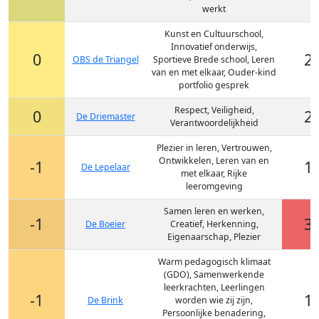
werkt
Kunst en Cultuurschool,
Innovatief onderwijs,
0
2
OBS de Triangel
Sportieve Brede school, Leren
van en met elkaar, Ouder-kind
portfolio gesprek
Respect, Veiligheid,
0
2
De Driemaster
Verantwoordelijkheid
Plezier in leren, Vertrouwen,
Ontwikkelen, Leren van en
-1
1
De Lepelaar
met elkaar, Rijke
leeromgeving
Samen leren en werken,
-1
3
De Boeier
Creatief, Herkenning,
Eigenaarschap, Plezier
Warm pedagogisch klimaat
(GDO), Samenwerkende
leerkrachten, Leerlingen
-1
1
De Brink
worden wie zij zijn,
Persoonlijke benadering,