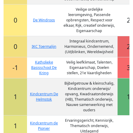
Veilige ordelijke
leeromgeving, Passende
0
2
De Windroos
opbrengsten, Respect voor
elkaar, Rijk, creatief onderwijs,
Eigenaarschap
Integraal kindcentrum,
0
2
IKC Toermalijn
Harmonieus, Ondernemend,
(Uit)blinken, Wereldwijsheid
Katholieke
Veilig leefklimaat, Talenten,
-1
3
Basisschool De
Eigenaarschap, Doelen
Kring
stellen, 21e Vaardigheden
Bijbelgetrouw & kleinschalig,
Kindcentrum: onderwijs/
Kindcentrum De
opvang, Kwadraatonderwijs
1
1
Helmstok
(HB), Thematisch onderwijs,
Nauwe samenwerking met
ouders
Ervaringsgericht, Kennisrijk,
Kindcentrum de
1
-
Thematisch onderwijs,
Pionier
Uitdagend