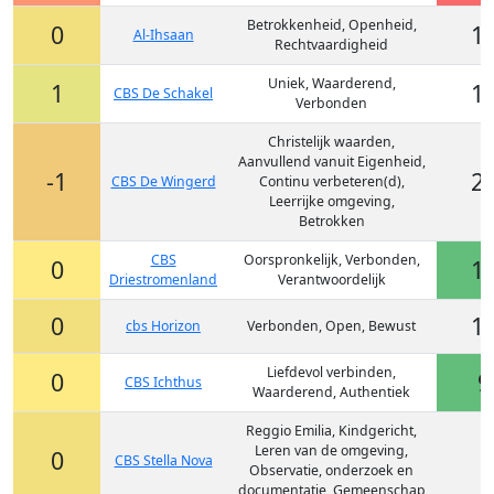
Betrokkenheid, Openheid,
0
1
Al-Ihsaan
Rechtvaardigheid
Uniek, Waarderend,
1
1
CBS De Schakel
Verbonden
Christelijk waarden,
Aanvullend vanuit Eigenheid,
-1
2
CBS De Wingerd
Continu verbeteren(d),
Leerrijke omgeving,
Betrokken
CBS
Oorspronkelijk, Verbonden,
0
1
Driestromenland
Verantwoordelijk
0
1
cbs Horizon
Verbonden, Open, Bewust
Liefdevol verbinden,
0
9
CBS Ichthus
Waarderend, Authentiek
Reggio Emilia, Kindgericht,
Leren van de omgeving,
0
-
CBS Stella Nova
Observatie, onderzoek en
documentatie, Gemeenschap