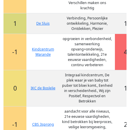
Verschillen maken ons
krachtig
Verbinding, Persoonlijke
1
1
De Sluis
ontwikkeling, Harmonie,
Ontdekken, Plezier
opgroeien in verbondenheid,
samenwerking
Kindcentrum
opvang+onderwijs,
-1
4
Warande
talentontwikkeling, 21e
eeuwse vaardigheden,
continu verbeteren
Integraal kindcentrum, De
plek waar je van baby tot
puber tot bloei komt., Eenheid
0
1
IKC de Boslelie
in verscheidenheid., Wij zijn
Positief, Respectvol en
Betrokken
aandacht voor alle niveaus,
21e eeuwse vaardigheden,
kind betrokken bij leerproces,
-1
2
CBS 3sprong
veilige leeromgeveing,