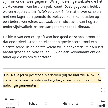
zijn hieronder weergegeven
Wij zijn de enige website die het
ziekteverzuim van leraren publiceert. Deze gegevens hebben
we verkregen via een WOO-verzoek. Informatie over scholen
met een lager dan gemiddeld ziekteverzuim kan duiden op
een betere werksfeer, wat vaak een indicatie is van hogere
onderwijskwaliteit en een aangenamer schoolklimaat.
De kleur van een cel geeft aan hoe goed de school scoort op
dat onderdeel. Groen betekent een goede score, rood een
slechte score. In de eerste kolom zie je het verschil tussen het
aantal groene en rode cellen. Klik op een kolomnaam om de
tabel op die kolom te sorteren.
Tip
: Als je jouw postcode hierboven (bij de blauwe 3) invult,
zie je niet alleen scholen in Lelystad, maar ook scholen in de
naburige gemeenten.
ⓘ
#groen
Aant
min
School
Highlights
leerli
#rood