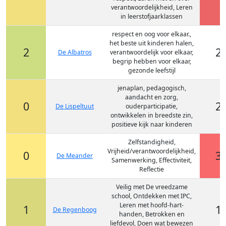
verantwoordelijkheid, Leren
in leerstofjaarklassen
respect en oog voor elkaar.,
het beste uit kinderen halen,
2
2
De Albatros
verantwoordelijk voor elkaar,
begrip hebben voor elkaar,
gezonde leefstijl
jenaplan, pedagogisch,
aandacht en zorg,
0
2
De Lispeltuut
ouderparticipatie,
ontwikkelen in breedste zin,
positieve kijk naar kinderen
Zelfstandigheid,
Vrijheid/verantwoordelijkheid,
0
3
De Meander
Samenwerking, Effectiviteit,
Reflectie
Veilig met De vreedzame
school, Ontdekken met IPC,
Leren met hoofd-hart-
1
1
De Regenboog
handen, Betrokken en
liefdevol, Doen wat bewezen