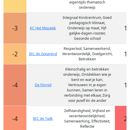
eigentijds thematisch
onderwijs
Integraal Kindcentrum, Goed
pedagogisch klimaat,
-3
1
KC Het Mozaïek
Onderwijs op maat, Vijf-
gelijke-dagen-rooster,
Gezonde school
Respectvol, Samenwerkend,
-2
1
IKC de Zeearend
Verantwoordelijk, Doelgericht,
Betrokken
Kleinschalig en betrokken
onderwijs, Ontdekken wie je
bent en wat je kan,
-4
1
De Finnjol
Vertrouwen in je eigen
kunnen, Samen leren in
verbinding met elkaar, Zorg
voor jezelf én de ander
Zelfstandigheid, Vrijheid en
verantwoordelijkheid,
-4
2
IKC de Tjalk
Samenwerking, Effectiviteit,
Reflectie