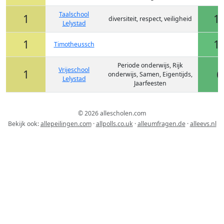
Taalschool
1
1
diversiteit, respect, veiligheid
Lelystad
1
1
Timotheussch
Periode onderwijs, Rijk
Vrijeschool
1
6
onderwijs, Samen, Eigentijds,
Lelystad
Jaarfeesten
© 2026 allescholen.com
Bekijk ook:
allepeilingen.com
·
allpolls.co.uk
·
alleumfragen.de
·
alleevs.nl