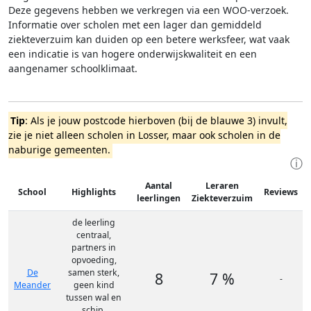
Deze gegevens hebben we verkregen via een WOO-verzoek.
Informatie over scholen met een lager dan gemiddeld
ziekteverzuim kan duiden op een betere werksfeer, wat vaak
een indicatie is van hogere onderwijskwaliteit en een
aangenamer schoolklimaat.
Tip
: Als je jouw postcode hierboven (bij de blauwe 3) invult,
zie je niet alleen scholen in Losser, maar ook scholen in de
naburige gemeenten.
ⓘ
Aantal
Leraren
School
Highlights
Reviews
leerlingen
Ziekteverzuim
de leerling
centraal,
partners in
opvoeding,
De
samen sterk,
8
7 %
-
Meander
geen kind
tussen wal en
schip,