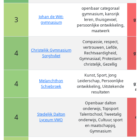
openbaar categoraal
gymnasium, kansrijk
Johan de Witt-
3
leren, thuisgevoel,
gy
gymnasium
persoonlijke ontwikkeling,
maatwerk
Compassie, respect,
vertrouwen, Liefde,
Christelijk Gymnasium
4
Rechtvaardigheid,
gy
Sorghvliet
Gymnasiaal, Protestant-
christelijk, Gezellig
Kunst, Sport, Jong
Melanchthon
Leiderschap, Persoonlijke
4
gy
Schiebroek
ontwikkeling, Uitstekende
at
resultaten
Openbaar dalton
onderwijs, Topsport
Stedelijk Dalton
Talentschool, Tweetalig
4
at
Lyceum VWO
onderwijs, Cultuur, sport
en maatschappij,
Gymnasium