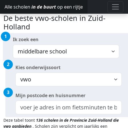
Alle scholen
in de buurt
op een rijtje
De beste vwo-scholen in Zuid-
Holland
1
Ik zoek een
2
Kies onderwijssoort
3
Mijn postcode en huisnummer
Deze tabel toont
136
scholen in de Provincie Zuid-Holland
die
vwo aanbieden
.
Scholen zijn verplicht om jaarlijks een