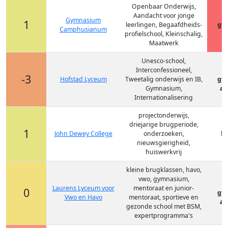
Openbaar Onderwijs,
Aandacht voor jonge
Gymnasium
1
leerlingen, Begaafdheids-
gy
Camphusianum
profielschool, Kleinschalig,
Maatwerk
Unesco-school,
Interconfessioneel,
-3
Hofstad Lyceum
Tweetalig onderwijs en IB,
gy
Gymnasium,
at
Internationalisering
projectonderwijs,
driejarige brugperiode,
1
John Dewey College
onderzoeken,
ha
nieuwsgierigheid,
huiswerkvrij
kleine brugklassen, havo,
vwo, gymnasium,
Laurens Lyceum voor
mentoraat en junior-
0
gy
Vwo en Havo
mentoraat, sportieve en
at
gezonde school met BSM,
expertprogramma's