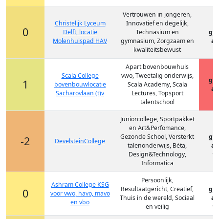
Vertrouwen in jongeren,
Christelijk Lyceum
Innovatief en degelijk,
0
Delft, locatie
Technasium en
gy
Molenhuispad HAV
gymnasium, Zorgzaam en
at
kwaliteitsbewust
Apart bovenbouwhuis
Scala College
vwo, Tweetalig onderwijs,
gy
1
bovenbouwlocatie
Scala Academy, Scala
at
Sacharovlaan (t)v
Lectures, Topsport
talentschool
Juniorcollege, Sportpakket
en Art&Perfomance,
Gezonde School, Versterkt
gy
-2
DevelsteinCollege
talenonderwijs, Bèta,
at
Design&Technology,
vm
Informatica
Persoonlijk,
Ashram College KSG
Resultaatgericht, Creatief,
gy
0
voor vwo, havo, mavo
Thuis in de wereld, Sociaal
at
en vbo
en veilig
vm