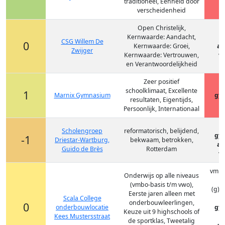
traditioneel, Eenheid door
verscheidenheid
Open Christelijk,
Kernwaarde: Aandacht,
CSG Willem De
0
Kernwaarde: Groei,
at
Zwijger
Kernwaarde: Vertrouwen,
vm
en Verantwoordelijkheid
Zeer positief
schoolklimaat, Excellente
1
Marnix Gymnasium
gy
resultaten, Eigentijds,
Persoonlijk, Internationaal
Scholengroep
reformatorisch, belijdend,
gy
-1
Driestar-Wartburg,
bekwaam, betrokken,
at
Guido de Brès
Rotterdam
vm
vmbo
Onderwijs op alle niveaus
(vmbo-basis t/m vwo),
(g)t
Eerste jaren alleen met
Scala College
onderbouwleerlingen,
0
onderbouwlocatie
gy
Keuze uit 9 highschools of
Kees Mustersstraat
de sportklas, Tweetalig