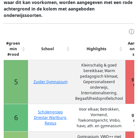
waar dit kan voorkomen, worden aangegeven met een rode
achtergrond in de kolom met aangeboden
onderwijssoorten.
ⓘ
#groen
Aang
min
School
Highlights
onde
#rood
so
Kleinschalig & goed
bereikbaar, Warm
pedagogisch klimaat,
gy
5
Zuider Gymnasium
Gepersonaliseerd
at
onderwijs,
Internationalisering,
Begaafdheidsprofielschool
Voor elkaar, Betrokken,
Scholengroep
Vormend,
gy
6
Driestar Wartburg,
Toekomstgericht, Vmbo,
at
Revius
havo, ath. en gymnasium
vm
Gymnasium, VWO++ met