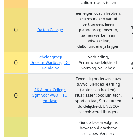
culturele activiteiten
een eigen coach hebben,
keuzes maken vanuit
vertrouwen, leren
gy
0
Dalton College
plannen/organiseren,
at
samen werken aan
vm
ontwikkeling,
daltononderwijs krijgen
Scholengroep
Verbinding,
0
Driestar-Wartburg, DC
Verantwoordelijkheid,
gy
Gouda hv
Vorming, Veiligheid
at
Tweetalig onderwijs havo
& vwo, Blended learning
RK Alfrink College
(laptops en boeken),
0
Sgm voor VWO, TTO
Plusklassen: podium, tech,
at
en Havo
sport en taal, Structuur en
duidelijkheid, UNESCO-
school: wereldburgers
Goede lessen volgens
bewezen didactische
principes, Versterkt