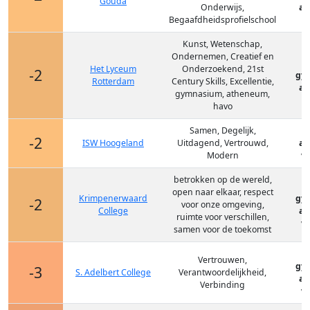
Gouda
Onderwijs,
at
Begaafdheidsprofielschool
Kunst, Wetenschap,
Ondernemen, Creatief en
Het Lyceum
Onderzoekend, 21st
-2
gy
Rotterdam
Century Skills, Excellentie,
at
gymnasium, atheneum,
havo
Samen, Degelijk,
-2
ISW Hoogeland
Uitdagend, Vertrouwd,
at
Modern
vm
betrokken op de wereld,
open naar elkaar, respect
Krimpenerwaard
gy
-2
voor onze omgeving,
College
at
ruimte voor verschillen,
vm
samen voor de toekomst
Vertrouwen,
gy
-3
S. Adelbert College
Verantwoordelijkheid,
at
Verbinding
vm