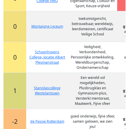
College VWO
Eigenaarschap, Cultuur en
Sport, Keuze-vrijheid
toekomstgericht,
betrouwbaar, wereldwijs,
0
Montaigne Lyceum
gy
leerdomeinen, certificaat
at
Veilige School
vm
Veiligheid,
Schoonhovens
Verbondenheid,
0
College, locatie Albert
Persoonlijke ontwikkeling,
at
Plesmanstraat
Wereldburgerschap,
vm
Ondernemerschap
Een wereld vol
mogelijkheden,
Stanislascollege
Plusbrugklas en
1
gy
Westplantsoen
Gymnasium-plus,
at
Versterkt mentoraat,
Maatwerk, Fijne sfeer
goed onderwijs, fijne sfeer,
gy
-2
de Passie Rotterdam
samen geloven, we zien
at
jou!