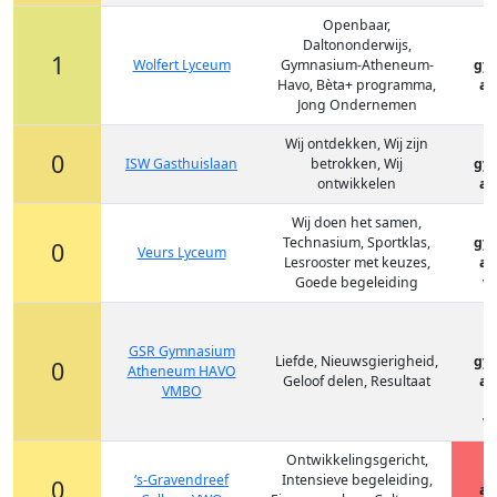
Openbaar,
Daltononderwijs,
1
Wolfert Lyceum
Gymnasium-Atheneum-
gy
Havo, Bèta+ programma,
at
Jong Ondernemen
Wij ontdekken, Wij zijn
0
ISW Gasthuislaan
betrokken, Wij
gy
ontwikkelen
at
Wij doen het samen,
Technasium, Sportklas,
gy
0
Veurs Lyceum
Lesrooster met keuzes,
at
Goede begeleiding
vm
GSR Gymnasium
Liefde, Nieuwsgierigheid,
gy
0
Atheneum HAVO
Geloof delen, Resultaat
at
VMBO
v
vm
Ontwikkelingsgericht,
‘s-Gravendreef
Intensieve begeleiding,
0
at