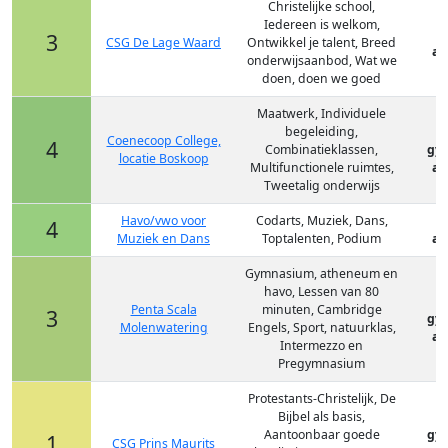
Christelijke school,
Iedereen is welkom,
3
CSG De Lage Waard
Ontwikkel je talent, Breed
at
onderwijsaanbod, Wat we
doen, doen we goed
Maatwerk, Individuele
begeleiding,
Coenecoop College,
4
Combinatieklassen,
gy
locatie Boskoop
Multifunctionele ruimtes,
at
Tweetalig onderwijs
Havo/vwo voor
Codarts, Muziek, Dans,
4
Muziek en Dans
Toptalenten, Podium
at
Gymnasium, atheneum en
havo, Lessen van 80
Penta Scala
minuten, Cambridge
3
gy
Molenwatering
Engels, Sport, natuurklas,
at
Intermezzo en
Pregymnasium
Protestants-Christelijk, De
Bijbel als basis,
Aantoonbaar goede
gy
1
CSG Prins Maurits