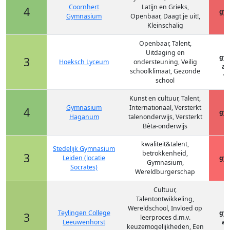
Coornhert
Latijn en Grieks,
4
gy
Gymnasium
Openbaar, Daagt je uit!,
Kleinschalig
Openbaar, Talent,
Uitdaging en
gy
3
Hoeksch Lyceum
ondersteuning, Veilig
at
schoolklimaat, Gezonde
vm
school
Kunst en cultuur, Talent,
Gymnasium
Internationaal, Versterkt
4
gy
Haganum
talenonderwijs, Versterkt
Bèta-onderwijs
kwaliteit&talent,
Stedelijk Gymnasium
betrokkenheid,
3
Leiden (locatie
gy
Gymnasium,
Socrates)
Wereldburgerschap
Cultuur,
Talentontwikkeling,
Wereldschool, Invloed op
Teylingen College
gy
3
leerproces d.m.v.
Leeuwenhorst
at
keuzemogelijkheden, Een