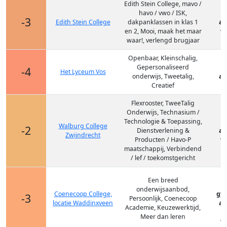
Edith Stein College, mavo /
havo / vwo / ISK,
-3
Edith Stein College
dakpanklassen in klas 1
at
en 2, Mooi, maak het maar
vm
waar!, verlengd brugjaar
Openbaar, Kleinschalig,
Gepersonaliseerd
-4
Het Lyceum Vos
onderwijs, Tweetalig,
at
Creatief
Flexrooster, TweeTalig
Onderwijs, Technasium /
Technologie & Toepassing,
Walburg College
-2
Dienstverlening &
at
Zwijndrecht
Producten / Havo-P
vm
maatschappij, Verbindend
/ lef / toekomstgericht
Een breed
onderwijsaanbod,
Coenecoop College,
gy
-3
Persoonlijk, Coenecoop
locatie Waddinxveen
at
Academie, Keuzewerktijd,
v
Meer dan leren
vm