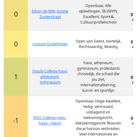
Openbaar, Alle
Johan de Witt, locatie
opleidingen, IB (MYP),
0
gy
Zusterstraat
Excellent, Sport &
at
Cultuurprofielschool
vm
Open van Geest, Hartelijk,
gy
0
Lyceum Oudehoven
Rechtvaardig, Moedig
at
vm
havo, atheneum,
gymnasium, protestants
Insula College havo,
christelijk, de school die
1
atheneum,
gy
jou ziet,
gymnasium
at
internationalisering,
kunst- en sportlijn
Openbaar, Hoge kwaliteit,
Veilig, vertrouwd,
uitdagend en
RGO College (vwo -
toekomstgericht,
gy
-1
havo - mavo)
Vakoverstijgende flexuren
at
die je horizon verbreden,
vm
Veel internationale en