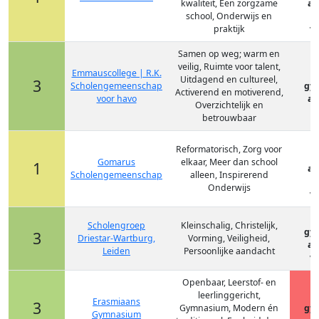
kwaliteit, Een zorgzame
at
school, Onderwijs en
v
praktijk
vm
Samen op weg; warm en
veilig, Ruimte voor talent,
Emmauscollege | R.K.
Uitdagend en cultureel,
3
Scholengemeenschap
gy
Activerend en motiverend,
voor havo
at
Overzichtelijk en
betrouwbaar
Reformatorisch, Zorg voor
Gomarus
elkaar, Meer dan school
1
at
Scholengemeenschap
alleen, Inspirerend
v
Onderwijs
vm
Scholengroep
Kleinschalig, Christelijk,
gy
3
Driestar-Wartburg,
Vorming, Veiligheid,
at
Leiden
Persoonlijke aandacht
vm
Openbaar, Leerstof- en
leerlinggericht,
Erasmiaans
3
Gymnasium, Modern én
gy
Gymnasium