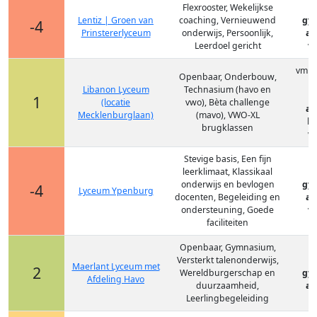
Flexrooster, Wekelijkse
Lentiz | Groen van
coaching, Vernieuwend
gy
-4
Prinstererlyceum
onderwijs, Persoonlijk,
at
Leerdoel gericht
vm
vmbo
Openbaar, Onderbouw,
Libanon Lyceum
Technasium (havo en
1
(locatie
vwo), Bèta challenge
at
Mecklenburglaan)
(mavo), VWO-XL
ha
brugklassen
vm
Stevige basis, Een fijn
leerklimaat, Klassikaal
onderwijs en bevlogen
gy
-4
Lyceum Ypenburg
docenten, Begeleiding en
at
ondersteuning, Goede
vm
faciliteiten
Openbaar, Gymnasium,
Versterkt talenonderwijs,
Maerlant Lyceum met
2
Wereldburgerschap en
gy
Afdeling Havo
duurzaamheid,
at
Leerlingbegeleiding