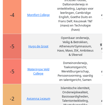
Inclusief rooster,
Daltononderwijs in
ontwikkeling, Laptops voor
leerlingen, Cambridge
-4
Montfort College
at
English, Goethe Duits en
vm
Frans DelF, Keuzevak T&T
(mavo) en Technologie
(havo)
Openbaar onderwijs,
Veilig & Betrokken,
gy
-5
Hugo de Groot
Atheneum/Gymnasium,
at
Havo, Mavo, ISK, Ambitieus
vm
& Sfeervol
Domeinonderwijs,
Toekomstgericht,
Wateringse Veld
-5
Wereldburgerschap,
at
College
Persoonsvorming, vaardig
vm
en talentgericht, Samen
Islamitische identiteit,
Onderwijskwaliteit,
Basisvaardigheden,
-2
Avicenna Lyceum
Talentontwikkeling,
at
Maatschappelijke