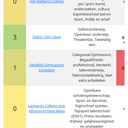
0
Het Vlietland College
at
jou: sport, kunst,
vm
onderzoeken, cultuur,
Expertiseschool taal en
lezen, Vrolijk en actief
Daltononderwijs,
Openbaar onderwijs,
3
Dalton Den Haag
gy
Theaterklas, Tweetalig
at
vwo
Categoraal Gymnasium,
Begaafdheids-
Stedelijk Gymnasium
profielschool, Versterkt
1
gy
Schiedam
talenonderwijs,
Talentontwikkeling, Veel
extra activiteiten
Openbare
scholengemeenschap,
Sport- en dansklas,
Leonardo College voor
highschool sporten,
0
at
Atheneum Havo Mavo
Topsport talentschool
vm
(EVOT), Prima resultaten,
Vrijheid, gelijkwaardigheid
en ontmoeten