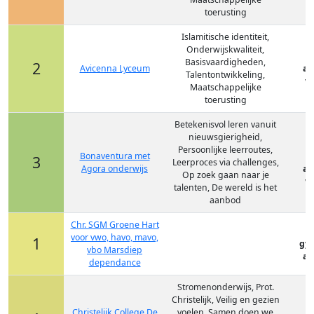
toerusting
Islamitische identiteit,
Onderwijskwaliteit,
Basisvaardigheden,
2
Avicenna Lyceum
at
Talentontwikkeling,
vm
Maatschappelijke
toerusting
Betekenisvol leren vanuit
nieuwsgierigheid,
Persoonlijke leerroutes,
Bonaventura met
3
Leerproces via challenges,
Agora onderwijs
at
Op zoek gaan naar je
vm
talenten, De wereld is het
aanbod
Chr. SGM Groene Hart
voor vwo, havo, mavo,
1
gy
vbo Marsdiep
at
dependance
Stromenonderwijs, Prot.
Christelijk, Veilig en gezien
Christelijk College De
voelen, Samen doen we