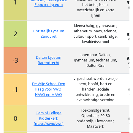
1
gy
Populier Lyceum
het beter, Klein,
at
overzichtelijk en korte
lijnen
kleinschalig, gymnasium,
Christelijk Lyceum
atheneum, havo, science,
2
gy
Zandvliet
cultuur, sport, cambridge,
at
kwaliteitsschool
openbaar, Dalton,
Dalton Lyceum
gy
-3
gymnasium, technasium,
Barendrecht
at
DaltonXtra
vm
vrijeschool, worden wie je
De Vrije School Den
bent, hoofd, hart en
-1
Haag voor VWO,
handen, sociale
at
HAVO en MAVO
ontwikkeling, brede en
vm
evenwichtige vorming
Toekomstgericht,
Gemini College
Openbaar, 20-80
0
Ridderkerk
at
onderwijs, Flexrooster,
(mavo/havo/vwo)
vm
Maatwerk