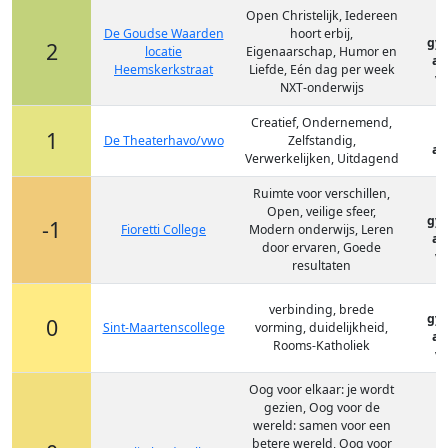
Open Christelijk, Iedereen
De Goudse Waarden
hoort erbij,
gy
2
locatie
Eigenaarschap, Humor en
at
Heemskerkstraat
Liefde, Eén dag per week
vm
NXT-onderwijs
Creatief, Ondernemend,
1
De Theaterhavo/vwo
Zelfstandig,
at
Verwerkelijken, Uitdagend
Ruimte voor verschillen,
Open, veilige sfeer,
gy
-1
Fioretti College
Modern onderwijs, Leren
at
door ervaren, Goede
vm
resultaten
verbinding, brede
gy
0
Sint-Maartenscollege
vorming, duidelijkheid,
at
Rooms-Katholiek
vm
Oog voor elkaar: je wordt
gezien, Oog voor de
wereld: samen voor een
betere wereld, Oog voor