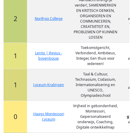
verder!, SAMENWERKEN
EN KRITISCH DENKEN,
ORGANISEREN EN
2
Northgo College
at
COMMUNICEREN,
vm
CREATIVITEIT EN,
PROBLEMEN OP KUNNEN
LOSSEN
Toekomstgericht,
Lentiz | Revius -
Verbindend, Ambitieus,
1
bovenbouw
Integer, Een thuis voor
at
iedereen!
Taal & Cultuur,
Technasium, Codasium,
1
Lyceum Kralingen
Internationalisering en
at
UNESCO,
Olympiadeschool
Vrijheid in gebondenheid,
Montessori,
Haags Montessori
0
Gepersonaliseerd
gy
Lyceum
onderwijs, Coaching,
at
Digitale ontwikkelmap