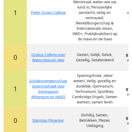
Mentoraat, weten wie uw
kind is!, Persoonlijke
1
Pieter Groen College
aandacht, veilig en
at
vertrouwd,
vm
Wereldburgerschap &
Internationale reizen,
VWO+, Praktijkvak(ken) op
de mavo en de havo
Grotius College voor
Gezien, Gelijk, Geluk,
gy
0
Mavo Havo en Vwo
Gezellig, Getalenteerd
at
vm
Spieringshoek, zeker
Scholengemeenschap
weten!, Veilig. gezellig en
Spieringshoek voor
duidelijk, Gymnasium,
1
gy
Gymnasium
Technasium, Sportklas,
at
Atheneum en HAVO
Cambridge Engels, Samen
werken, samen leren
Dichtbij, Samen,
gy
0
Stanislas Pijnacker
Betrokken, Plezier,
at
Uitdaging
vm