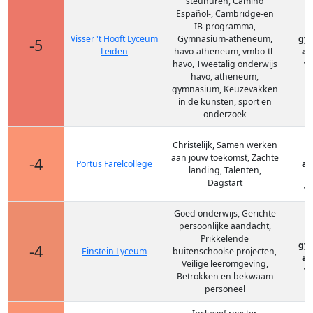
steunuren, Camino
Español-, Cambridge-en
IB-programma,
Visser 't Hooft Lyceum
Gymnasium-atheneum,
gy
-5
Leiden
havo-atheneum, vmbo-tl-
at
havo, Tweetalig onderwijs
vm
havo, atheneum,
gymnasium, Keuzevakken
in de kunsten, sport en
onderzoek
Christelijk, Samen werken
aan jouw toekomst, Zachte
-4
Portus Farelcollege
at
landing, Talenten,
v
Dagstart
vm
Goed onderwijs, Gerichte
persoonlijke aandacht,
Prikkelende
gy
-4
Einstein Lyceum
buitenschoolse projecten,
at
Veilige leeromgeving,
vm
Betrokken en bekwaam
personeel