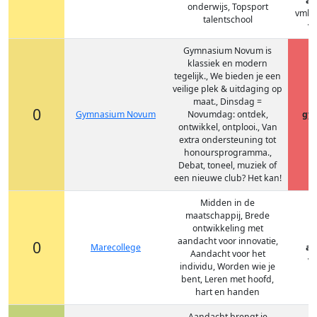
at
onderwijs, Topsport
vmbo
talentschool
vm
Gymnasium Novum is
klassiek en modern
tegelijk., We bieden je een
veilige plek & uitdaging op
maat., Dinsdag =
0
Gymnasium Novum
Novumdag: ontdek,
gy
ontwikkel, ontplooi., Van
extra ondersteuning tot
honoursprogramma.,
Debat, toneel, muziek of
een nieuwe club? Het kan!
Midden in de
maatschappij, Brede
ontwikkeling met
aandacht voor innovatie,
0
Marecollege
at
Aandacht voor het
vm
individu, Worden wie je
bent, Leren met hoofd,
hart en handen
Aandacht brengt je