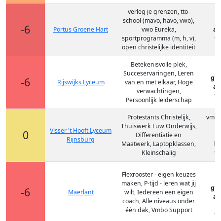
verleg je grenzen, tto-
school (mavo, havo, vwo),
-6
Portus Groene Hart
vwo Eureka,
at
sportprogramma (m, h, v),
vm
open christelijke identiteit
Betekenisvolle plek,
Succeservaringen, Leren
gy
-6
Rijswijks Lyceum
van en met elkaar, Hoge
at
verwachtingen,
vm
Persoonlijk leiderschap
Protestants Christelijk,
vmbo
Thuiswerk Luw Onderwijs,
Visser 't Hooft Lyceum
0
Differentiatie en
Rijnsburg
Maatwerk, Laptopklassen,
ha
Kleinschalig
vm
Flexrooster - eigen keuzes
maken, P-tijd - leren wat jij
gy
-6
Maerlant
wilt, Iedereen een eigen
at
coach, Alle niveaus onder
v
één dak, Vmbo Support
vm