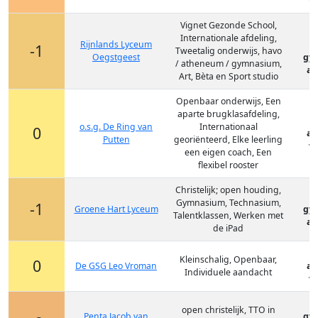
vm
Vignet Gezonde School,
Internationale afdeling,
Rijnlands Lyceum
-1
Tweetalig onderwijs, havo
Oegstgeest
gy
/ atheneum / gymnasium,
at
Art, Bèta en Sport studio
Openbaar onderwijs, Een
aparte brugklasafdeling,
o.s.g. De Ring van
Internationaal
0
at
Putten
georiënteerd, Elke leerling
vm
een eigen coach, Een
flexibel rooster
Christelijk; open houding,
Gymnasium, Technasium,
-1
Groene Hart Lyceum
gy
Talentklassen, Werken met
at
de iPad
Kleinschalig, Openbaar,
0
De GSG Leo Vroman
at
Individuele aandacht
vm
open christelijk, TTO in
Penta Jacob van
gy