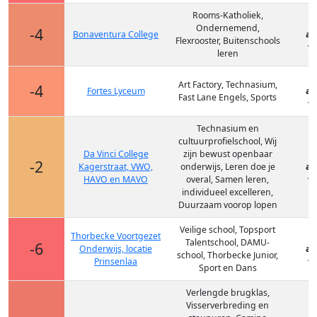
Rooms-Katholiek,
Ondernemend,
-4
Bonaventura College
at
Flexrooster, Buitenschools
vm
leren
Art Factory, Technasium,
-4
Fortes Lyceum
at
Fast Lane Engels, Sports
vm
Technasium en
cultuurprofielschool, Wij
Da Vinci College
zijn bewust openbaar
-2
Kagerstraat, VWO,
onderwijs, Leren doe je
at
HAVO en MAVO
overal, Samen leren,
vm
individueel excelleren,
Duurzaam voorop lopen
Veilige school, Topsport
Thorbecke Voortgezet
Talentschool, DAMU-
-6
Onderwijs, locatie
at
school, Thorbecke Junior,
Prinsenlaa
vm
Sport en Dans
Verlengde brugklas,
Visserverbreding en