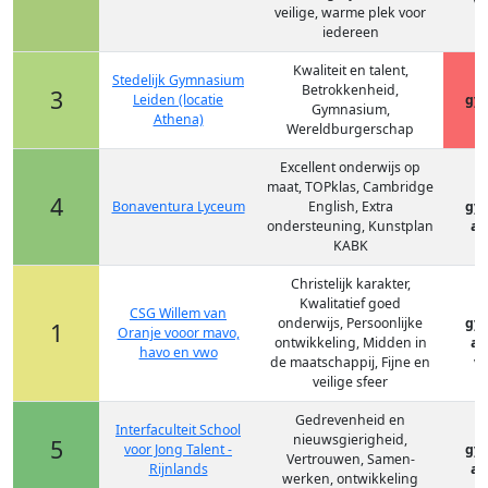
vm
veilige, warme plek voor
iedereen
Kwaliteit en talent,
Stedelijk Gymnasium
Betrokkenheid,
3
Leiden (locatie
gy
Gymnasium,
Athena)
Wereldburgerschap
Excellent onderwijs op
maat, TOPklas, Cambridge
4
Bonaventura Lyceum
English, Extra
gy
ondersteuning, Kunstplan
at
KABK
Christelijk karakter,
Kwalitatief goed
CSG Willem van
onderwijs, Persoonlijke
gy
1
Oranje vooor mavo,
ontwikkeling, Midden in
at
havo en vwo
de maatschappij, Fijne en
vm
veilige sfeer
Gedrevenheid en
Interfaculteit School
nieuwsgierigheid,
5
voor Jong Talent -
gy
Vertrouwen, Samen-
Rijnlands
at
werken, ontwikkeling