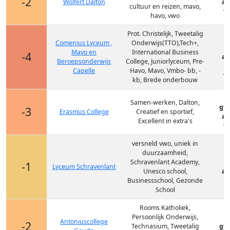
-2
Wolfert Dalton
at
cultuur en reizen, mavo,
vm
havo, vwo
Prot. Christelijk, Tweetalig
Comenius Lyceum ,
Onderwijs(TTO),Tech+,
Mavo en
International Business
-4
at
Beroepsonderwijs
College, Juniorlyceum, Pre-
v
Capelle
Havo, Mavo, Vmbo- bb, -
vm
kb, Brede onderbouw
Samen-werken, Dalton,
gy
-3
Erasmus College
Creatief en sportief,
at
Excellent in extra's
vm
versneld vwo, uniek in
duurzaamheid,
Schravenlant Academy,
-1
Lyceum Schravenlant
Unesco school,
at
Businessschool, Gezonde
School
Rooms Katholiek,
Persoonlijk Onderwijs,
Antoniuscollege
-2
Technasium, Tweetalig
gy