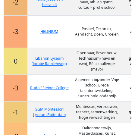
-2
havo, ath. en gymn.,
Liesveldt
at
cultuur- profielschool
vm
Positief, Techniek,
-3
HELINIUM
at
Aandacht, Doen, Groeien
v
vm
Openbaar, Bovenbouw,
Libanon Lyceum
Technasium (havo en
gy
0
(locatie Ramlehweg)
vwo), Bèta challenge
at
(mavo)
vm
Algemeen bijzonder, Vrije
school, Brede
-3
Rudolf Steiner College
at
talentontwikkeling,
vm
Kunstzinnig onderwijs
Montessori, vertrouwen,
SGM Montessori
-1
respect, samenwerking,
gy
Lyceum Rotterdam
hoge verwachtingen
at
Daltononderwijs,
Masterclasses, Kunst,