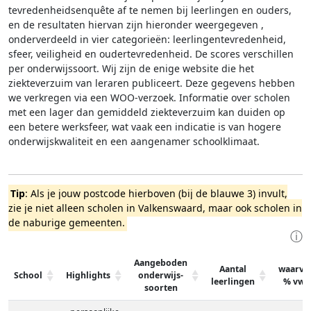
tevredenheidsenquête af te nemen bij leerlingen en ouders,
en de resultaten hiervan zijn hieronder weergegeven
,
onderverdeeld in vier categorieën: leerlingentevredenheid,
sfeer, veiligheid en oudertevredenheid. De scores verschillen
per onderwijssoort.
Wij zijn de enige website die het
ziekteverzuim van leraren publiceert. Deze gegevens hebben
we verkregen via een WOO-verzoek. Informatie over scholen
met een lager dan gemiddeld ziekteverzuim kan duiden op
een betere werksfeer, wat vaak een indicatie is van hogere
onderwijskwaliteit en een aangenamer schoolklimaat.
Tip
: Als je jouw postcode hierboven (bij de blauwe 3) invult,
zie je niet alleen scholen in Valkenswaard, maar ook scholen in
de naburige gemeenten.
ⓘ
Aangeboden
Aantal
waarva
School
Highlights
onderwijs-
leerlingen
% vwo
soorten