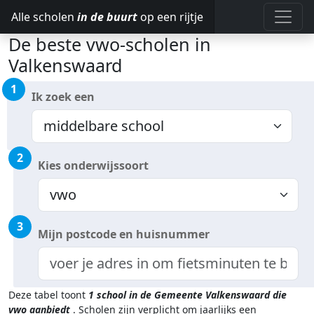
Alle scholen
in de buurt
op een rijtje
De beste vwo-scholen in
Valkenswaard
1
Ik zoek een
2
Kies onderwijssoort
3
Mijn postcode en huisnummer
Deze tabel toont
1
school in de Gemeente Valkenswaard
die
vwo aanbiedt
.
Scholen zijn verplicht om jaarlijks een