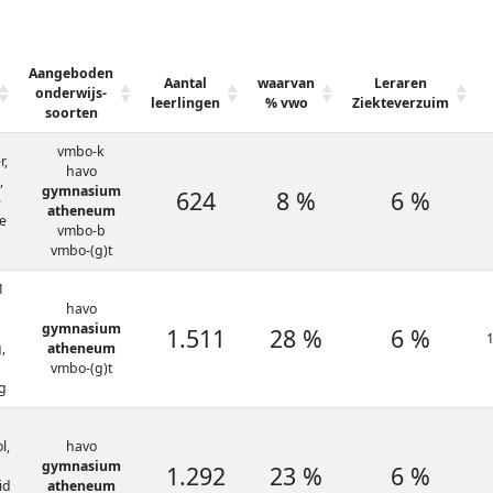
Aangeboden
Aantal
waarvan
Leraren
onderwijs-
leerlingen
% vwo
Ziekteverzuim
soorten
vmbo-k
r,
havo
,
gymnasium
624
8 %
6 %
e
atheneum
e
vmbo-b
vmbo-(g)t
1
havo
gymnasium
1.511
28 %
6 %
1
,
atheneum
vmbo-(g)t
g
l,
havo
gymnasium
1.292
23 %
6 %
id
atheneum