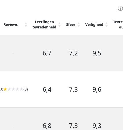
ⓘ
Leerlingen
Tevreden
Reviews
Sfeer
Veiligheid
tevredenheid
ouder
6,7
7,2
9,5
8,
-
6,4
7,3
9,6
7,
,0
(3)
6,8
7,3
9,3
7,
-