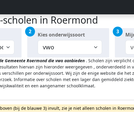
-scholen in Roermond
2
3
Kies onderwijssoort
Mij
n de Gemeente Roermond
die vwo aanbieden
.
Scholen zijn verplicht
resultaten hiervan zijn hieronder weergegeven
, onderverdeeld in v
 verschillen per onderwijssoort.
Wij zijn de enige website die het
zoek. Informatie over scholen met een lager dan gemiddeld ziekt
rwijskwaliteit en een aangenamer schoolklimaat.
rboven (bij de blauwe 3) invult, zie je niet alleen scholen in Roe