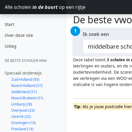
Alle scholen
in de buurt
op een rijtje
De beste vwo
Start
1
Ik zoek een
Over deze site
Uitleg
Deze tabel toont
3
scholen i
DE BESTE SCHOLEN VAN:
leerlingen en ouders, en de 
oudertevredenheid. De scores
Speciaal onderwijs
we verkregen via een WOO-ver
Zuid-Holland (83)
indicatie is van hogere onde
Noord-Holland (57)
Gelderland (51)
Noord-Brabant (51)
Limburg (28)
Tip
: Als je jouw postcode hie
Overijssel (23)
Utrecht (22)
Groningen (16)
Friesland (14)