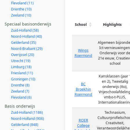
Flevoland (11)
Drenthe (10)
Zeeland (10)
Speciaal basisonderwijs
School
Highlights
Zuid-Holland (58)
Noord-Holland (40)
Gelderland (35)
Algemeen bijzonde
Ict-vernieuwingen
Noord-Brabant (29)
Wings
Onderwijs voor d
Overijssel (20)
Roermond
21e eeuw, Creatiev
Utrecht (19)
school
Limburg (18)
Friesland (11)
Kansklassen (jaar 
Groningen (10)
en 2), Tweetalig
BC
Drenthe (8)
onderwijs (tto),
Broekhin
Zeeland (7)
Vrijeschoolafdeling
Roermond
vmbo-t-PLUS,
Flevoland (6)
Internationaliserin
Basis onderwijs
Zuid-Holland (1186)
Technasium,
Cultuurprofielschoo
Noord-Holland (906)
ROER
Creativiteit,
Gelderland (848)
College
Verantwoordelijkhe