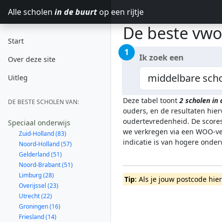
Alle scholen
in de buurt
op een rijtje
De beste vwo
Start
1
Ik zoek een
Over deze site
Uitleg
Deze tabel toont
2
scholen in
DE BESTE SCHOLEN VAN:
ouders, en de resultaten hie
oudertevredenheid. De scores
Speciaal onderwijs
we verkregen via een WOO-ver
Zuid-Holland (83)
indicatie is van hogere onde
Noord-Holland (57)
Gelderland (51)
Noord-Brabant (51)
Limburg (28)
Tip
: Als je jouw postcode hie
Overijssel (23)
Utrecht (22)
Groningen (16)
Friesland (14)