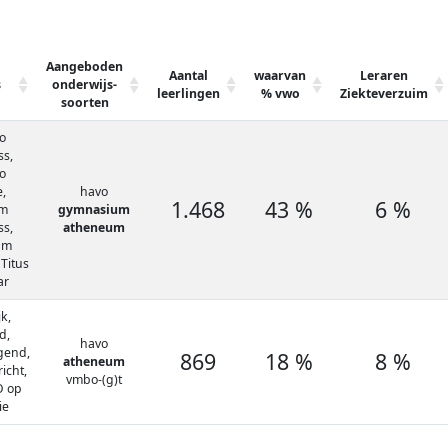
Aangeboden
Aantal
waarvan
Leraren
s
onderwijs-
leerlingen
% vwo
Ziekteverzuim
soorten
o
ss,
o
,
havo
1.468
43 %
6 %
m
gymnasium
ss,
atheneum
um
 Titus
ar
k,
d,
havo
gend,
869
18 %
8 %
atheneum
icht,
vmbo-(g)t
O op
ie