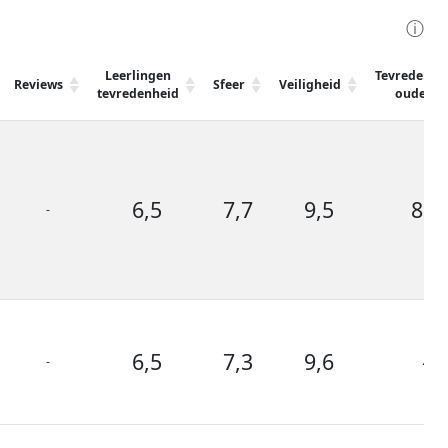
ⓘ
Leerlingen
Tevredenhe
Reviews
Sfeer
Veiligheid
tevredenheid
ouders
6,5
7,7
9,5
8,0
-
6,5
7,3
9,6
-
-