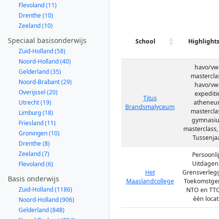
Flevoland (11)
Drenthe (10)
Zeeland (10)
Speciaal basisonderwijs
School
Highlight
Zuid-Holland (58)
Noord-Holland (40)
havo/vw
Gelderland (35)
mastercla
Noord-Brabant (29)
havo/vw
Overijssel (20)
expeditie
Titus
Utrecht (19)
atheneu
Brandsmalyceum
mastercla
Limburg (18)
gymnasi
Friesland (11)
masterclass,
Groningen (10)
Tussenja
Drenthe (8)
Zeeland (7)
Persoonlij
Uitdagen
Flevoland (6)
Het
Grensverleg
Basis onderwijs
Maaslandcollege
Toekomstger
Zuid-Holland (1186)
NTO en TT
één locat
Noord-Holland (906)
Gelderland (848)