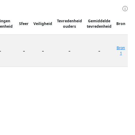
ⓘ
lingen
Tevredenheid
Gemiddelde
Sfeer
Veiligheid
Bron
denheid
ouders
tevredenheid
Bron
-
-
-
-
-
1