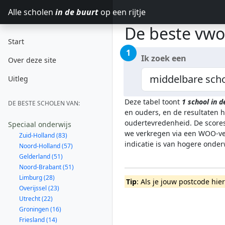
Alle scholen
in de buurt
op een rijtje
De beste vwo
Start
1
Ik zoek een
Over deze site
Uitleg
Deze tabel toont
1
school in 
DE BESTE SCHOLEN VAN:
en ouders, en de resultaten 
oudertevredenheid. De scores
Speciaal onderwijs
we verkregen via een WOO-ver
Zuid-Holland (83)
indicatie is van hogere onde
Noord-Holland (57)
Gelderland (51)
Noord-Brabant (51)
Limburg (28)
Tip
: Als je jouw postcode hie
Overijssel (23)
Utrecht (22)
Groningen (16)
Friesland (14)