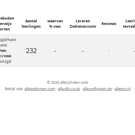
geboden
Aantal
waarvan
Leraren
Leer
erwijs-
Reviews
leerlingen
% vwo
Ziekteverzuim
tevre
orten
(g)t/havo
havo
232
-
-
vwo
-
o/
vwo
o-(g)t
© 2026 allescholen.com
Bekijk ook:
allepeilingen.com
·
allpolls.co.uk
·
alleumfragen.de
·
alleevs.nl