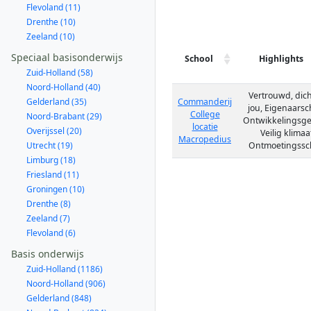
Flevoland (11)
Drenthe (10)
Zeeland (10)
Speciaal basisonderwijs
School
Highlights
Zuid-Holland (58)
Noord-Holland (40)
Vertrouwd, dicht
Gelderland (35)
Commanderij
jou, Eigenaarsc
College
Noord-Brabant (29)
Ontwikkelingsger
locatie
Overijssel (20)
Veilig klimaa
Macropedius
Utrecht (19)
Ontmoetingssc
Limburg (18)
Friesland (11)
Groningen (10)
Drenthe (8)
Zeeland (7)
Flevoland (6)
Basis onderwijs
Zuid-Holland (1186)
Noord-Holland (906)
Gelderland (848)