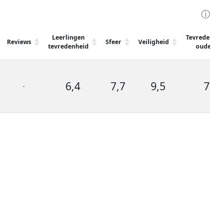
ⓘ
Leerlingen
Tevredenhe
Reviews
Sfeer
Veiligheid
tevredenheid
ouders
6,4
7,7
9,5
7,4
-