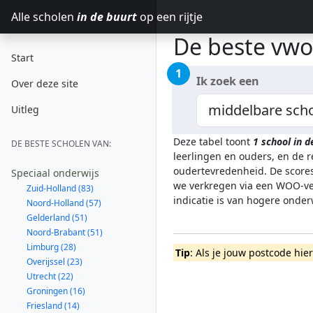
Alle scholen
in de buurt
op een rijtje
De beste vwo
Start
1
Ik zoek een
Over deze site
Uitleg
Deze tabel toont
1
school in 
DE BESTE SCHOLEN VAN:
leerlingen en ouders, en de 
oudertevredenheid. De scores
Speciaal onderwijs
we verkregen via een WOO-ver
Zuid-Holland (83)
indicatie is van hogere onde
Noord-Holland (57)
Gelderland (51)
Noord-Brabant (51)
Limburg (28)
Tip
: Als je jouw postcode hie
Overijssel (23)
Utrecht (22)
Groningen (16)
Friesland (14)