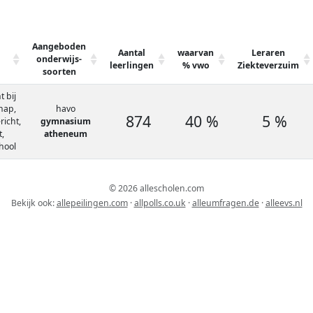
Aangeboden
Aantal
waarvan
Leraren
onderwijs-
leerlingen
% vwo
Ziekteverzuim
soorten
 bij
hap,
havo
874
40 %
5 %
icht,
gymnasium
t,
atheneum
hool
© 2026 allescholen.com
Bekijk ook:
allepeilingen.com
·
allpolls.co.uk
·
alleumfragen.de
·
alleevs.nl