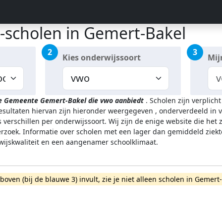
-scholen in Gemert-Bakel
2
3
Kies onderwijssoort
Mij
de Gemeente Gemert-Bakel
die vwo aanbiedt
.
Scholen zijn verplich
resultaten hiervan zijn hieronder weergegeven
, onderverdeeld in v
 verschillen per onderwijssoort.
Wij zijn de enige website die het
zoek. Informatie over scholen met een lager dan gemiddeld ziekt
rwijskwaliteit en een aangenamer schoolklimaat.
rboven (bij de blauwe 3) invult, zie je niet alleen scholen in Gem