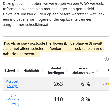
Deze gegevens hebben we verkregen via een WOO-verzoek.
Informatie over scholen met een lager dan gemiddeld
ziekteverzuim kan duiden op een betere werksfeer, wat vaak
een indicatie is van hogere onderwijskwaliteit en een
aangenamer schoolklimaat.
Tip
: Als je jouw postcode hierboven (bij de blauwe 3) invult,
zie je niet alleen scholen in Renkum, maar ook scholen in de
naburige gemeenten.
ⓘ
Aantal
Leraren
School
Highlights
Re
leerlingen
Ziekteverzuim
Vierbeek
263
6 %
2,3
College
Sgm.
110
8 %
so/vso De
Brouwerij