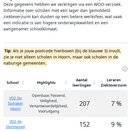
Deze gegevens hebben we verkregen via een WOO-verzoek.
Informatie over scholen met een lager dan gemiddeld
ziekteverzuim kan duiden op een betere werksfeer, wat vaak
een indicatie is van hogere onderwijskwaliteit en een
aangenamer schoolklimaat.
Tip
: Als je jouw postcode hierboven (bij de blauwe 3) invult,
zie je niet alleen scholen in Hoorn, maar ook scholen in de
naburige gemeenten.
ⓘ
Aantal
Leraren
School
Highlights
leerlingen
Ziekteverzuim
Openbaar, Passend,
VSO De
Veiligheid,
207
7 %
Spinaker
Vertantwoordelijkheid,
Hoorn
Vooruitgang
VSO de
152
9 %
Stormvogel