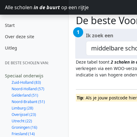
Alle scholen
in de buurt
op een rijtje
De beste Voor
Start
1
Ik zoek een
Over deze site
Uitleg
Deze tabel toont
2
scholen in
DE BESTE SCHOLEN VAN:
verkregen via een WOO-verzoe
indicatie is van hogere onde
Speciaal onderwijs
Zuid-Holland (83)
Noord-Holland (57)
Gelderland (51)
Tip
: Als je jouw postcode hie
Noord-Brabant (51)
Limburg (28)
Overijssel (23)
Utrecht (22)
Groningen (16)
Friesland (14)