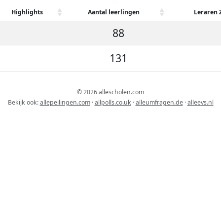
Highlights
Aantal leerlingen
Leraren 
88
131
© 2026 allescholen.com
Bekijk ook:
allepeilingen.com
·
allpolls.co.uk
·
alleumfragen.de
·
alleevs.nl