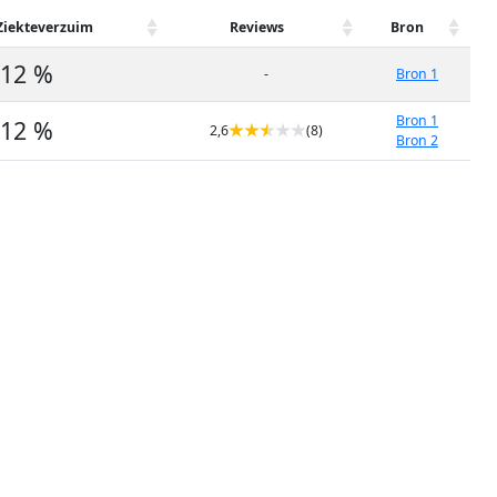
Ziekteverzuim
Reviews
Bron
12 %
-
Bron 1
Bron 1
12 %
2,6
(8)
Bron 2