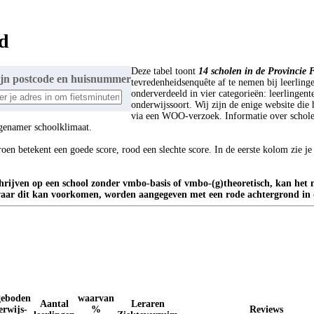
nd
Deze tabel toont
14
scholen in de Provincie 
jn postcode en huisnummer
tevredenheidsenquête af te nemen bij leerling
onderverdeeld in vier categorieën: leerlingent
onderwijssoort.
Wij zijn de enige website die
via een WOO-verzoek. Informatie over schole
ngenamer schoolklimaat.
oen betekent een goede score, rood een slechte score. In de eerste kolom zie je
chrijven op een school zonder vmbo-basis of vmbo-(g)theoretisch, kan het
len waar dit kan voorkomen, worden aangegeven met een rode achtergrond i
eboden
waarvan
Aantal
Leraren
erwijs-
%
Reviews