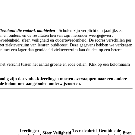
Flevoland
die vmbo-k aanbieden
.
Scholen zijn verplicht om jaarlijks een
en en ouders, en de resultaten hiervan zijn hieronder weergegeven
,
evredenheid, sfeer, veiligheid en oudertevredenheid. De scores verschillen per
 het ziekteverzuim van leraren publiceert. Deze gegevens hebben we verkregen
n met een lager dan gemiddeld ziekteverzuim kan duiden op een betere
 het verschil tussen het aantal groene en rode cellen. Klik op een kolomnaam
 nodig zijn dat vmbo-k-leerlingen moeten overstappen naar een andere
n de kolom met aangeboden onderwijssoorten.
Leerlingen
Tevredenheid
Gemiddelde
Sfeer
Veiligheid
Bron