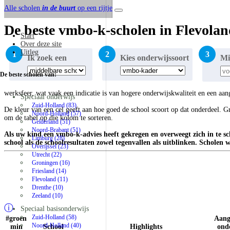
Alle scholen
in de buurt
op een rijtje
De beste vmbo-k-scholen in Flevola
Start
Over deze site
Uitleg
1
2
3
Ik zoek een
Kies onderwijssoort
Mi
De beste scholen van:
werksfeer, wat vaak een indicatie is van hogere onderwijskwaliteit en een aa
Speciaal onderwijs
Zuid-Holland (83)
De kleur van een cel geeft aan hoe goed de school scoort op dat onderdeel. Gr
Noord-Holland (57)
om de tabel op die kolom te sorteren.
Gelderland (51)
Noord-Brabant (51)
Als uw kind een vmbo-k-advies heeft gekregen en overweegt zich in te s
Limburg (28)
school als de schoolresultaten zowel tegenvallen als uitblinken. Scho
Overijssel (23)
Utrecht (22)
Groningen (16)
Friesland (14)
Flevoland (11)
Drenthe (10)
Zeeland (10)
ⓘ
Speciaal basisonderwijs
Zuid-Holland (58)
#groen
Aang
Noord-Holland (40)
min
School
Highlights
ond