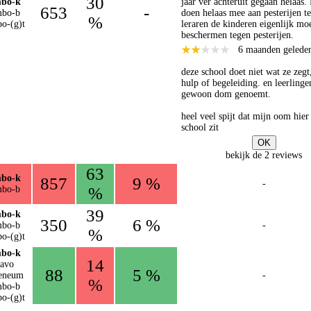
30
bo-k
jaar ver achteruit gegaan helaas.
653
-
bo-b
doen helaas mee aan pesterijen te
%
o-(g)t
leraren de kinderen eigenlijk mo
beschermen tegen pesterijen.
6 maanden gelede
deze school doet niet wat ze zegt
hulp of begeleiding. en leerling
gewoon dom genoemt.
heel veel spijt dat mijn oom hier
school zit
OK
bekijk de 2 reviews
63
bo-k
857
9 %
-
bo-b
%
39
bo-k
350
6 %
bo-b
-
%
o-(g)t
bo-k
14
avo
88
5 %
eneum
-
%
bo-b
o-(g)t