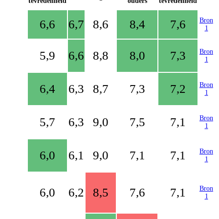
tevredenheid
ouders
tevredenheid
Bron
6,6
6,7
8,6
8,4
7,6
1
Bron
5,9
6,6
8,8
8,0
7,3
1
Bron
6,4
6,3
8,7
7,3
7,2
1
Bron
5,7
6,3
9,0
7,5
7,1
1
Bron
6,0
6,1
9,0
7,1
7,1
1
Bron
6,0
6,2
8,5
7,6
7,1
1