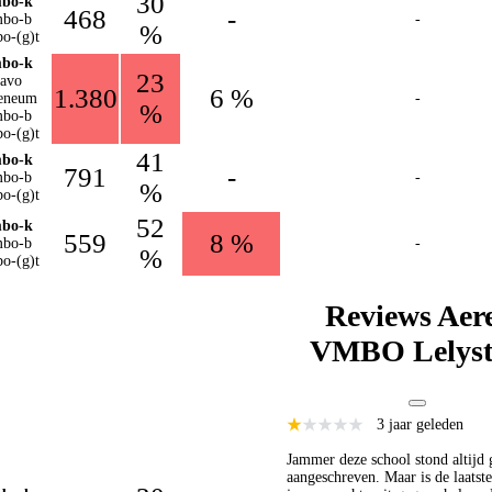
30
bo-k
468
-
bo-b
-
%
o-(g)t
bo-k
23
avo
1.380
6 %
eneum
-
%
bo-b
o-(g)t
41
bo-k
791
-
bo-b
-
%
o-(g)t
52
bo-k
559
8 %
bo-b
-
%
o-(g)t
Reviews Aer
VMBO Lelys
3 jaar geleden
Jammer deze school stond altijd
aangeschreven. Maar is de laatste