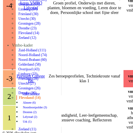
vm
Aeres VMBO
Groen profiel, Onderwijs met dieren,
-4
Overijssel (47)
vm
Lelystad
planten, bloemen en voeding, Leren door te
Limburg (37)
vmb
doen, Persoonlijke school met fijne sfeer
Friesland (30)
Utrecht (30)
Groningen (28)
Drenthe (23)
Flevoland (14)
Zeeland (12)
Vmbo-kader
Zuid-Holland (111)
Noord-Holland (74)
Noord-Brabant (60)
Gelderland (58)
Overijssel (43)
Limburg (33)
Porteum College
Zes beroepsprofielen, Techniekroute vanaf
vm
-3
Friesland (28)
BK
klas 1
vm
Utrecht (27)
Groningen (26)
vm
Drenthe (20)
Vakcollege
2
vm
Flevoland (14)
Noordoostpolder
vmb
Almere (6)
Noordoostpolder (3)
vm
Dronten (2)
h
Zelfstandigheid, Leer-leefgemeenschap,
1
Lelystad (2)
X-tuur
ath
Intensieve coaching, Reflecteren
Urk (1)
vm
vmb
Zeeland (11)