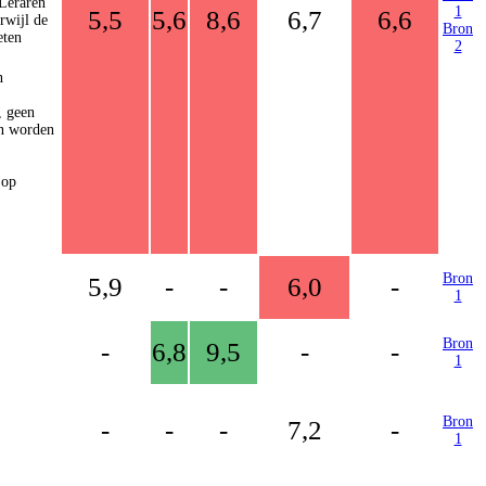
 Leraren
1
5,5
5,6
8,6
6,7
6,6
rwijl de
Bron
eten
2
n
, geen
en worden
 op
Bron
5,9
-
-
6,0
-
1
Bron
-
6,8
9,5
-
-
1
Bron
-
-
-
7,2
-
1