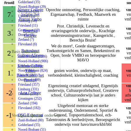
Gelderland (35)
#rood
so
Noord-Brabant (29)
Almere College
Oprechte ontmoeting, Persoonlijke coaching,
vm
Overijssel (20)
7
locatie: het
Eigenaarschap, Feedback, Maatwerk en
vm
Utrecht (19)
Perron Vmbo
ruimte
vmb
Limburg (18)
Friesland (11)
Prot. Christelijk, Levensecht en
vm
Groningen (10)
Berechja
ervaringsgericht onderwijs., Krachtige
3
vm
Drenthe (8)
College
ondersteuningsstructuur., Kansgericht.,
vmb
Zeeland (7)
Berechja Bruist!
Flevoland (6)
We do more!, Goede slaagpercentages,
vm
Buitenhout
Toekomstgericht en Samen, Betekenisvol en
2
Basis onderwijs
vm
College Almere
Open, brede VMBO en beroepsgerichte
Zuid-Holland (1186)
vmb
MAVO
Noord-Holland (906)
Ichthus College
Gelderland (848)
Vmbo
gezien worden, onderwijs op maat,
vm
Noord-Brabant (824)
1
Basis/Kader (het
verbondenheid, kleinschaligheid, coaching
vm
Utrecht (515)
Perron)
Overijssel (499)
Friesland (357)
Eigenzinnig creatief uitdagend, Eigentijds
vm
Limburg (331)
onderwijs, Cultuurprofielschool, Creatieve
h
-2
Arte College
Drenthe (255)
school, Cultuuronderwijs laat je anders
ath
Groningen (252)
kijken
vmb
Zeeland (194)
Uitgebreid mentoraat en sterke
vm
Flevoland (182)
ondersteuning, Ondernemend, Sportief &
h
-1
OSG Echnaton
Gezond, Topsporttalentschool, ech-
Voortgezet speciaal onderwijs
vm
Talentroutes & leerbedrijven, Beroepsgericht
Zuid-Holland (80)
vmb
onderwijs voor havo/mavo/kbl/bbl
Gelderland (55)
Noord-Brabant (51)