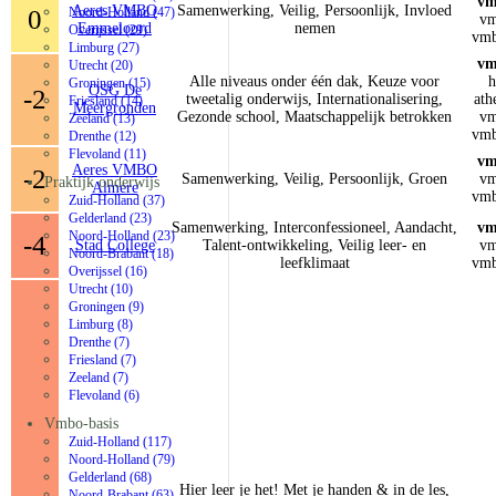
vm
Aeres VMBO
Samenwerking, Veilig, Persoonlijk, Invloed
0
Noord-Holland (47)
vm
Emmeloord
nemen
Overijssel (29)
vmb
Limburg (27)
vm
Utrecht (20)
Alle niveaus onder één dak, Keuze voor
h
Groningen (15)
OSG De
-2
tweetalig onderwijs, Internationalisering,
ath
Friesland (14)
Meergronden
Gezonde school, Maatschappelijk betrokken
vm
Zeeland (13)
vmb
Drenthe (12)
Flevoland (11)
vm
Aeres VMBO
-2
Samenwerking, Veilig, Persoonlijk, Groen
vm
Praktijk onderwijs
Almere
vmb
Zuid-Holland (37)
Gelderland (23)
Samenwerking, Interconfessioneel, Aandacht,
vm
Noord-Holland (23)
-4
Stad College
Talent-ontwikkeling, Veilig leer- en
vm
Noord-Brabant (18)
leefklimaat
vmb
Overijssel (16)
Utrecht (10)
Groningen (9)
Limburg (8)
Drenthe (7)
Friesland (7)
Zeeland (7)
Flevoland (6)
Vmbo-basis
Zuid-Holland (117)
Noord-Holland (79)
Gelderland (68)
Hier leer je het! Met je handen & in de les,
Noord-Brabant (63)