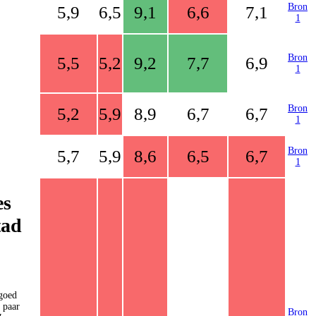
Bron
5,9
6,5
9,1
6,6
7,1
1
Bron
5,5
5,2
9,2
7,7
6,9
1
Bron
5,2
5,9
8,9
6,7
6,7
1
Bron
5,7
5,9
8,6
6,5
6,7
1
es
tad
 goed
 paar
Bron