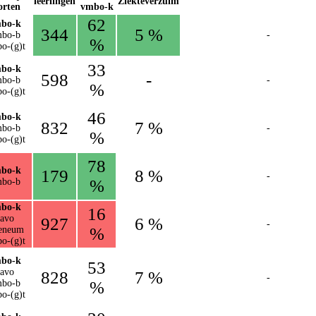
leerlingen
Ziekteverzuim
orten
vmbo-k
62
bo-k
344
5 %
bo-b
-
%
o-(g)t
33
bo-k
598
-
bo-b
-
%
o-(g)t
46
bo-k
832
7 %
bo-b
-
%
o-(g)t
78
bo-k
179
8 %
-
bo-b
%
bo-k
16
avo
927
6 %
-
eneum
%
o-(g)t
bo-k
53
avo
828
7 %
-
bo-b
%
o-(g)t