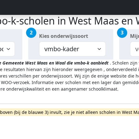
o-k-scholen in West Maas en 
2
3
Kies onderwijssoort
Mij
de Gemeente West Maas en Waal
die vmbo-k aanbiedt
.
Scholen zijn
de resultaten hiervan zijn hieronder weergegeven
, onderverdeeld i
res verschillen per onderwijssoort.
Wij zijn de enige website die 
WOO-verzoek. Informatie over scholen met een lager dan gemidde
gere onderwijskwaliteit en een aangenamer schoolklimaat.
rboven (bij de blauwe 3) invult, zie je niet alleen scholen in Wes