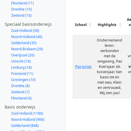
Flevoland (11)
Drenthe (10)
Zeeland (10)
A
Speciaal basisonderwijs
School
Highlights
o
Zuid-Holland (58)
Noord-Holland (40)
Ondernemend
Gelderland (35)
leren:
Noord-Brabant (29)
verbonden
Overijssel (20)
met de
v
Utrecht (19)
omgeving, Pax
Pax Junior
Koersjaar als
v
Limburg (18)
tussenjaar, Van
v
Friesland (11)
basis tot en
Groningen (10)
met vwo, Klein
Drenthe (8)
en vertrouwd,
Zeeland (7)
Wij zien jou!
Flevoland (6)
Basis onderwijs
Zuid-Holland (1186)
Noord-Holland (906)
Gelderland (848)