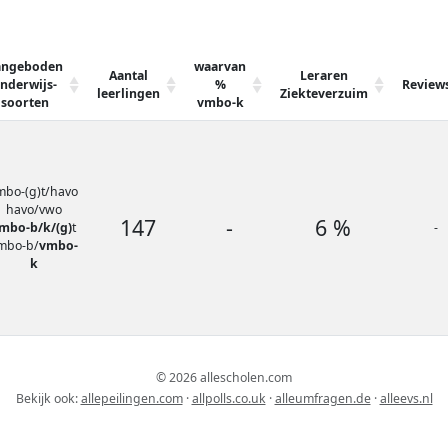
angeboden
waarvan
Aantal
Leraren
nderwijs-
%
Review
leerlingen
Ziekteverzuim
soorten
vmbo-k
mbo-(g)t/havo
havo/vwo
147
-
6 %
mbo-b/k/(g)
t
-
mbo-b/
vmbo-
k
© 2026 allescholen.com
Bekijk ook:
allepeilingen.com
·
allpolls.co.uk
·
alleumfragen.de
·
alleevs.nl