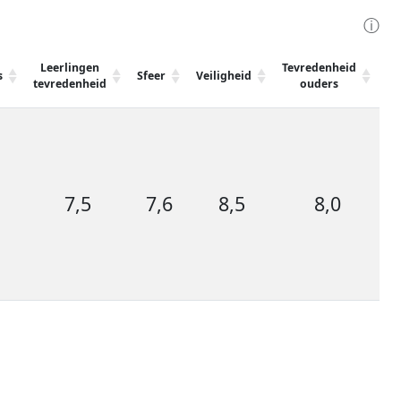
ⓘ
Leerlingen
Tevredenheid
G
s
Sfeer
Veiligheid
tevredenheid
ouders
te
7,5
7,6
8,5
8,0