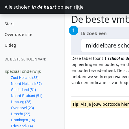
Alle scholen
in de buurt
op een rijtje
De beste vmb
Start
1
Ik zoek een
Over deze site
Uitleg
Deze tabel toont
1
school in 
DE BESTE SCHOLEN VAN:
bij leerlingen en ouders, en 
en oudertevredenheid. De sco
Speciaal onderwijs
hebben we verkregen via een 
Zuid-Holland (83)
vaak een indicatie is van ho
Noord-Holland (57)
Gelderland (51)
Noord-Brabant (51)
Limburg (28)
Tip
: Als je jouw postcode hie
Overijssel (23)
Utrecht (22)
Groningen (16)
Friesland (14)