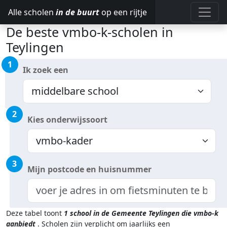
Alle scholen
in de buurt
op een rijtje
De beste vmbo-k-scholen in
Teylingen
1
Ik zoek een
2
Kies onderwijssoort
3
Mijn postcode en huisnummer
Deze tabel toont
1
school in de Gemeente Teylingen
die vmbo-k
aanbiedt
.
Scholen zijn verplicht om jaarlijks een