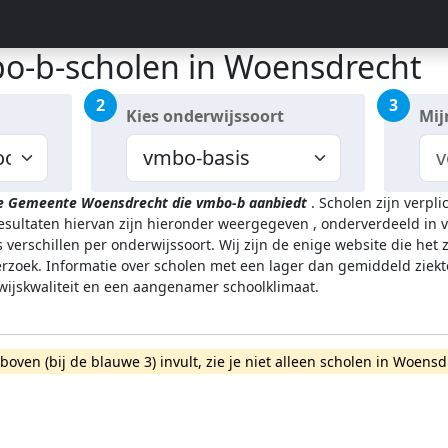
o-b-scholen in Woensdrecht
2
3
Kies onderwijssoort
Mij
de Gemeente Woensdrecht
die vmbo-b aanbiedt
.
Scholen zijn verpl
resultaten hiervan zijn hieronder weergegeven
, onderverdeeld in v
 verschillen per onderwijssoort.
Wij zijn de enige website die het
zoek. Informatie over scholen met een lager dan gemiddeld ziekt
rwijskwaliteit en een aangenamer schoolklimaat.
rboven (bij de blauwe 3) invult, zie je niet alleen scholen in Woe