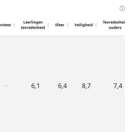
ⓘ
Leerlingen
Tevredenheid
eviews
Sfeer
Veiligheid
tevredenheid
ouders
6,1
6,4
8,7
7,4
-