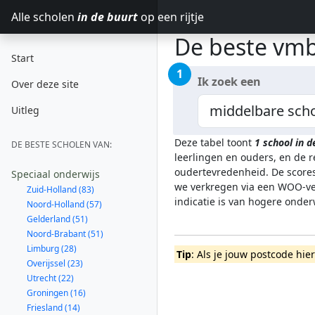
Alle scholen
in de buurt
op een rijtje
De beste vmb
Start
1
Ik zoek een
Over deze site
Uitleg
Deze tabel toont
1
school in 
DE BESTE SCHOLEN VAN:
leerlingen en ouders, en de 
oudertevredenheid. De scores
Speciaal onderwijs
we verkregen via een WOO-ver
Zuid-Holland (83)
indicatie is van hogere onde
Noord-Holland (57)
Gelderland (51)
Noord-Brabant (51)
Limburg (28)
Tip
: Als je jouw postcode hie
Overijssel (23)
Utrecht (22)
Groningen (16)
Friesland (14)