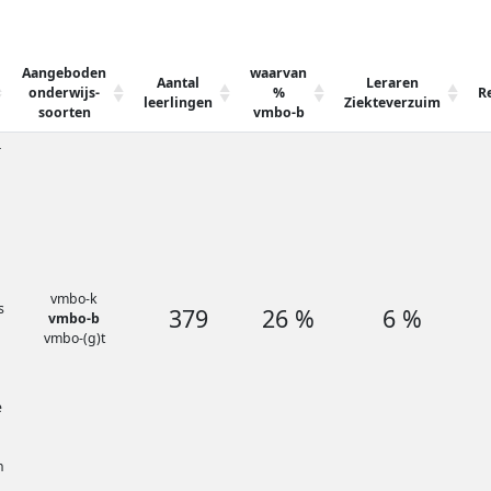
Aangeboden
waarvan
Aantal
Leraren
onderwijs-
%
R
leerlingen
Ziekteverzuim
soorten
vmbo-b
r
vmbo-k
s
379
26 %
6 %
vmbo-b
vmbo-(g)t
e
n