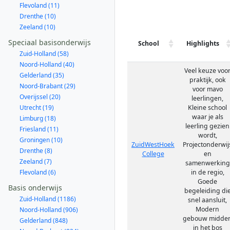
Flevoland (11)
Drenthe (10)
Zeeland (10)
Speciaal basisonderwijs
School
Highlights
Zuid-Holland (58)
Noord-Holland (40)
Veel keuze voo
Gelderland (35)
praktijk, ook
Noord-Brabant (29)
voor mavo
Overijssel (20)
leerlingen,
Utrecht (19)
Kleine school
waar je als
Limburg (18)
leerling gezien
Friesland (11)
wordt,
Groningen (10)
ZuidWestHoek
Projectonderwij
Drenthe (8)
College
en
Zeeland (7)
samenwerking
Flevoland (6)
in de regio,
Goede
Basis onderwijs
begeleiding di
Zuid-Holland (1186)
snel aansluit,
Modern
Noord-Holland (906)
gebouw midde
Gelderland (848)
in het bos