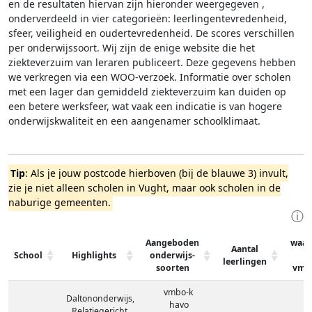
en de resultaten hiervan zijn hieronder weergegeven
,
onderverdeeld in vier categorieën: leerlingentevredenheid,
sfeer, veiligheid en oudertevredenheid. De scores verschillen
per onderwijssoort.
Wij zijn de enige website die het
ziekteverzuim van leraren publiceert. Deze gegevens hebben
we verkregen via een WOO-verzoek. Informatie over scholen
met een lager dan gemiddeld ziekteverzuim kan duiden op
een betere werksfeer, wat vaak een indicatie is van hogere
onderwijskwaliteit en een aangenamer schoolklimaat.
Tip
: Als je jouw postcode hierboven (bij de blauwe 3) invult,
zie je niet alleen scholen in Vught, maar ook scholen in de
naburige gemeenten.
ⓘ
Aangeboden
waar
Aantal
School
Highlights
onderwijs-
leerlingen
soorten
vmb
vmbo-k
Daltononderwijs,
havo
Relatiegericht,