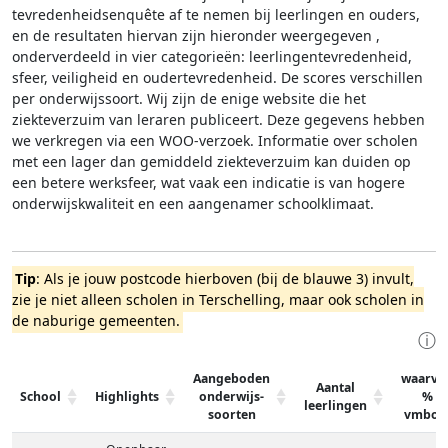
tevredenheidsenquête af te nemen bij leerlingen en ouders,
en de resultaten hiervan zijn hieronder weergegeven
,
onderverdeeld in vier categorieën: leerlingentevredenheid,
sfeer, veiligheid en oudertevredenheid. De scores verschillen
per onderwijssoort.
Wij zijn de enige website die het
ziekteverzuim van leraren publiceert. Deze gegevens hebben
we verkregen via een WOO-verzoek. Informatie over scholen
met een lager dan gemiddeld ziekteverzuim kan duiden op
een betere werksfeer, wat vaak een indicatie is van hogere
onderwijskwaliteit en een aangenamer schoolklimaat.
Tip
: Als je jouw postcode hierboven (bij de blauwe 3) invult,
zie je niet alleen scholen in Terschelling, maar ook scholen in
de naburige gemeenten.
ⓘ
Aangeboden
waarva
Aantal
School
Highlights
onderwijs-
%
leerlingen
soorten
vmbo-