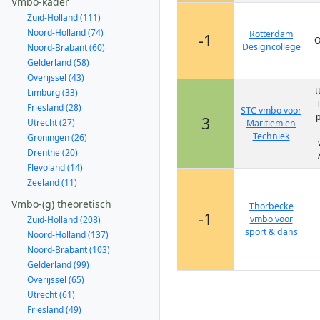
Vmbo-kader
Zuid-Holland (111)
Noord-Holland (74)
Rotterdam
-1
O
Designcollege
Noord-Brabant (60)
Gelderland (58)
Overijssel (43)
U
Limburg (33)
Friesland (28)
STC vmbo voor
p
3
Utrecht (27)
Maritiem en
Techniek
Groningen (26)
Drenthe (20)
Flevoland (14)
Zeeland (11)
Vmbo-(g) theoretisch
Thorbecke
-1
vmbo voor
Zuid-Holland (208)
sport & dans
Noord-Holland (137)
Noord-Brabant (103)
Gelderland (99)
Overijssel (65)
Utrecht (61)
Friesland (49)