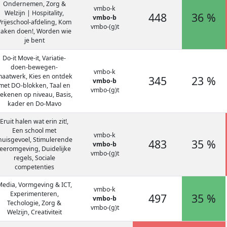
Ondernemen, Zorg &
vmbo-k
Welzijn | Hospitality,
448
36 %
vmbo-b
Vrijeschool-afdeling, Kom
vmbo-(g)t
zaken doen!, Worden wie
je bent
Do-it Move-it, Variatie-
doen-bewegen-
vmbo-k
aatwerk, Kies en ontdek
345
23 %
vmbo-b
met DO-blokken, Taal en
vmbo-(g)t
ekenen op niveau, Basis,
kader en Do-Mavo
Eruit halen wat erin zit!,
Een school met
vmbo-k
huisgevoel, Stimulerende
483
35 %
vmbo-b
leeromgeving, Duidelijke
vmbo-(g)t
regels, Sociale
competenties
edia, Vormgeving & ICT,
vmbo-k
Experimenteren,
497
35 %
vmbo-b
Techologie, Zorg &
vmbo-(g)t
Welzijn, Creativiteit