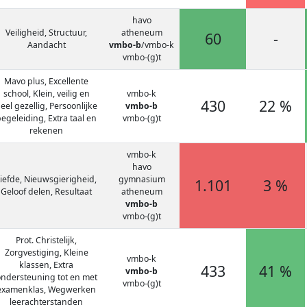
havo
Veiligheid, Structuur,
atheneum
60
-
Aandacht
vmbo-b
/vmbo-k
vmbo-(g)t
Mavo plus, Excellente
school, Klein, veilig en
vmbo-k
430
22 %
eel gezellig, Persoonlijke
vmbo-b
egeleiding, Extra taal en
vmbo-(g)t
rekenen
vmbo-k
havo
iefde, Nieuwsgierigheid,
gymnasium
1.101
3 %
Geloof delen, Resultaat
atheneum
vmbo-b
vmbo-(g)t
Prot. Christelijk,
Zorgvestiging, Kleine
vmbo-k
klassen, Extra
433
41 %
vmbo-b
ndersteuning tot en met
vmbo-(g)t
examenklas, Wegwerken
leerachterstanden