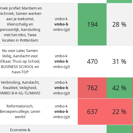
niek profiel: Maritiem en
Techniek, Samen werken
aan je toekomst,
vmbo-k
194
28 %
Kleinschalig en
vmbo-b
persoonlijk, Aansluiting
vmbo-(g)t
met het mbo, Twee
locaties in Rotterdam
Nu voor Later, Samen
Veilig, Aandacht voor
vmbo-k
470
31 %
Elkaar, Thuis op School,
vmbo-b
BUSINESS SCHOOL en
vmbo-(g)t
havo-TOP
Verbinding, Aandacht,
vmbo-k
762
42 %
Kwaliteit, Veiligheid,
vmbo-b
VMBO B-K-GL-TL/MAVO
vmbo-(g)t
Reformatorisch,
vmbo-k
637
22 %
Beroepencollege, Leren
vmbo-b
werkt!
vmbo-(g)t
Economie &