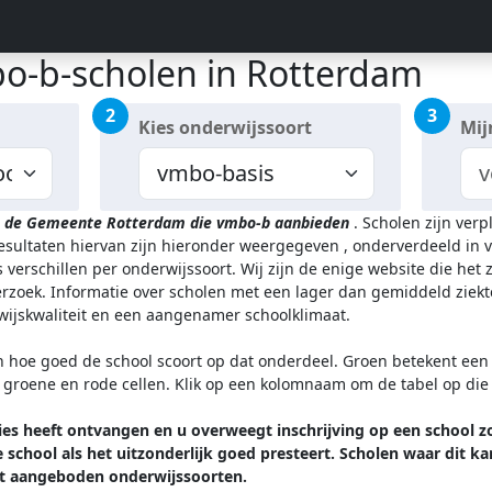
o-b-scholen in Rotterdam
2
3
Kies onderwijssoort
Mij
in de Gemeente Rotterdam
die vmbo-b aanbieden
.
Scholen zijn verp
resultaten hiervan zijn hieronder weergegeven
, onderverdeeld in v
 verschillen per onderwijssoort.
Wij zijn de enige website die het
zoek. Informatie over scholen met een lager dan gemiddeld ziekt
rwijskwaliteit en een aangenamer schoolklimaat.
n hoe goed de school scoort op dat onderdeel. Groen betekent een g
l groene en rode cellen. Klik op een kolomnaam om de tabel op die
es heeft ontvangen en u overweegt inschrijving op een school z
 school als het uitzonderlijk goed presteert. Scholen waar di
t aangeboden onderwijssoorten.