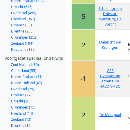
Noord-Brabant (824)
Utrecht (515)
Scholengroep
Overijssel (499)
Driestar-
5
Friesland (357)
Wartburg, De
Burcht
Limburg (331)
Drenthe (255)
Groningen (252)
Melanchthon
2
Zeeland (194)
h
Kralingen
Flevoland (182)
b
Voortgezet speciaal onderwijs
Zuid-Holland (80)
Gelderland (55)
GSR
Gymnasium
L
Noord-Brabant (51)
-1
Atheneum
Noord-Holland (47)
HAVO VMBO
Overijssel (29)
Limburg (27)
Utrecht (20)
Groningen (15)
2
Friesland (14)
De Meerpaal
o
Zeeland (13)
Drenthe (12)