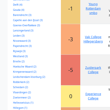
Young
Delft (4)
-1
Rotterdam
Gouda (4)
vmbo
Barendrecht (3)
Capelle aan den IJssel (3)
Goeree-Overflakkee (3)
Lansingerland (3)
Leiden (3)
Vak College
m
-3
Nissewaard (3)
Hillegersberg
R
Papendrecht (3)
Rijswijk (3)
Westland (3)
Brielle (2)
Hoeksche Waard (2)
Zuiderpark
t
-5
Krimpenerwaard (2)
College
Leidschendam-Voorburg (2)
Ridderkerk (2)
Schiedam (2)
M
Vlaardingen (2)
Experience
0
Zoetermeer (2)
College
Hellevoetsluis (1)
Hillegom (1)