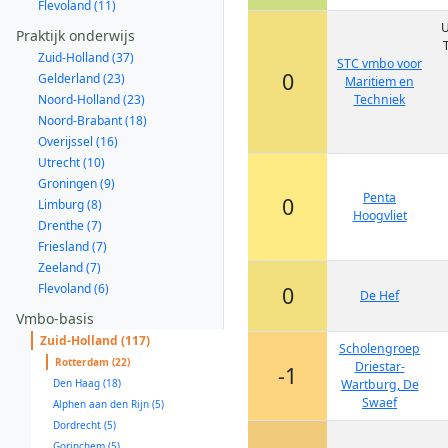
Flevoland (11)
U
Praktijk onderwijs
Zuid-Holland (37)
STC vmbo voor
0
Gelderland (23)
Maritiem en
Noord-Holland (23)
Techniek
Noord-Brabant (18)
Overijssel (16)
Utrecht (10)
Groningen (9)
Penta
0
Limburg (8)
Hoogvliet
Drenthe (7)
Friesland (7)
Zeeland (7)
Flevoland (6)
0
De Hef
Vmbo-basis
Zuid-Holland (117)
Scholengroep
Rotterdam (22)
Driestar-
-1
Den Haag (18)
Wartburg, De
Swaef
Alphen aan den Rijn (5)
Dordrecht (5)
Gorinchem (5)