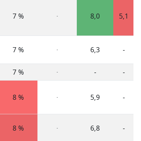
7 %
8,0
5,1
-
7 %
6,3
-
-
7 %
-
-
-
8 %
5,9
-
-
8 %
6,8
-
-