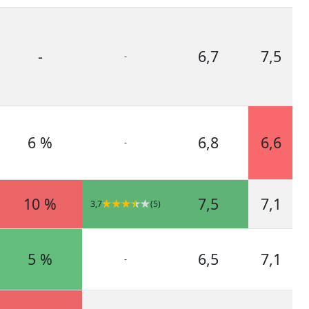
-
6,7
7,5
-
6 %
6,8
6,6
-
10 %
7,5
7,1
3,7
(5)
5 %
6,5
7,1
-