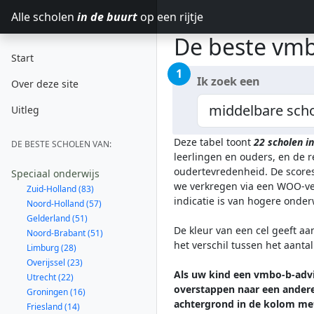
Alle scholen
in de buurt
op een rijtje
De beste vmb
Start
1
Ik zoek een
Over deze site
Uitleg
Deze tabel toont
22
scholen 
DE BESTE SCHOLEN VAN:
leerlingen en ouders, en de 
oudertevredenheid. De scores
Speciaal onderwijs
we verkregen via een WOO-ver
Zuid-Holland (83)
indicatie is van hogere onde
Noord-Holland (57)
Gelderland (51)
De kleur van een cel geeft aa
Noord-Brabant (51)
het verschil tussen het aanta
Limburg (28)
Overijssel (23)
Als uw kind een vmbo-b-advi
Utrecht (22)
overstappen naar een andere
Groningen (16)
achtergrond in de kolom me
Friesland (14)