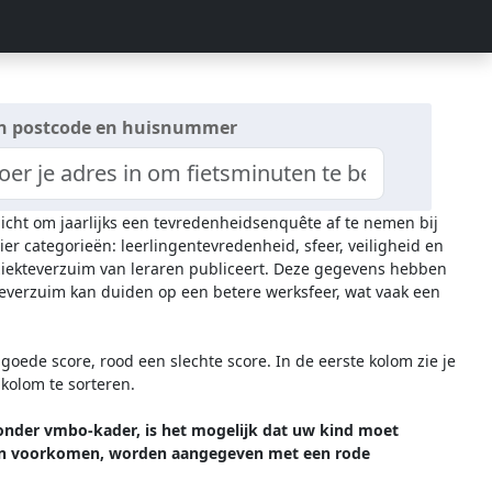
n postcode en huisnummer
licht om jaarlijks een tevredenheidsenquête af te nemen bij
ier categorieën: leerlingentevredenheid, sfeer, veiligheid en
 ziekteverzuim van leraren publiceert. Deze gegevens hebben
everzuim kan duiden op een betere werksfeer, wat vaak een
oede score, rood een slechte score. In de eerste kolom zie je
 kolom te sorteren.
onder vmbo-kader, is het mogelijk dat uw kind moet
t kan voorkomen, worden aangegeven met een rode