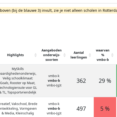
rboven (bij de blauwe 3) invult, zie je niet alleen scholen in Rot
Aangeboden
waarvan
Aantal
Highlights
onderwijs-
%
leerlingen
soorten
vmbo-b
MySkills
vaardighedenonderwijs,
vmbo-k
Veilig schoolklimaat:
362
29 %
vmbo-b
Goals, Rooster op Maat,
vmbo-(g)t
Technologieroute voor GL
& TL, Topsportvriendelijk
reatief, Vakschool, Brede
vmbo-k
497
5 %
ontwikkeling, Vormgeven
vmbo-b
& Media, Kleinschalig
vmbo-(g)t