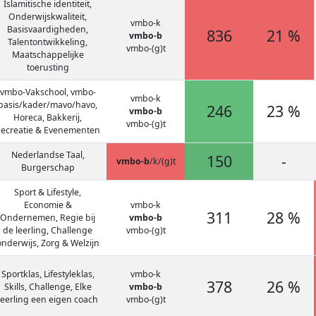
Islamitische identiteit,
Onderwijskwaliteit,
vmbo-k
Basisvaardigheden,
836
21 %
vmbo-b
Talentontwikkeling,
vmbo-(g)t
Maatschappelijke
toerusting
vmbo-Vakschool, vmbo-
vmbo-k
basis/kader/mavo/havo,
246
23 %
vmbo-b
Horeca, Bakkerij,
vmbo-(g)t
ecreatie & Evenementen
Nederlandse Taal,
150
-
vmbo-b
/k/(g)t
Burgerschap
Sport & Lifestyle,
Economie &
vmbo-k
311
28 %
Ondernemen, Regie bij
vmbo-b
de leerling, Challenge
vmbo-(g)t
onderwijs, Zorg & Welzijn
Sportklas, Lifestyleklas,
vmbo-k
378
26 %
Skills, Challenge, Elke
vmbo-b
leerling een eigen coach
vmbo-(g)t