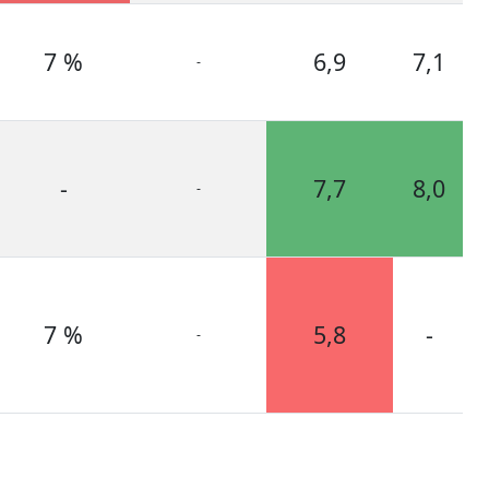
7 %
6,9
7,1
-
-
7,7
8,0
-
7 %
5,8
-
-