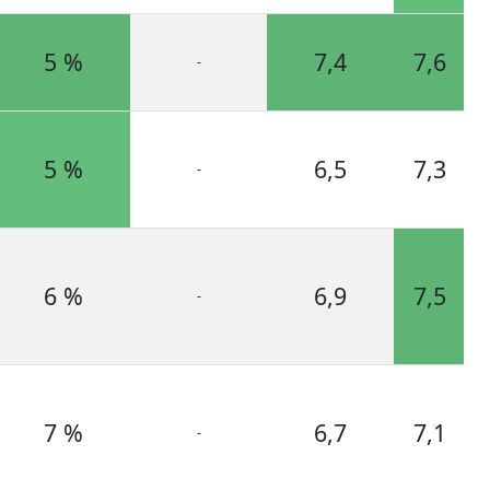
5 %
7,4
7,6
-
5 %
6,5
7,3
-
6 %
6,9
7,5
-
7 %
6,7
7,1
-