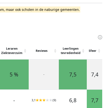
terdam, maar ook scholen in de naburige gemeenten.
ⓘ
Leraren
Leerlingen
Reviews
Sfeer
Ve
Ziekteverzuim
tevredenheid
5 %
7,5
7,4
-
-
6,8
7,7
3,1
(9)