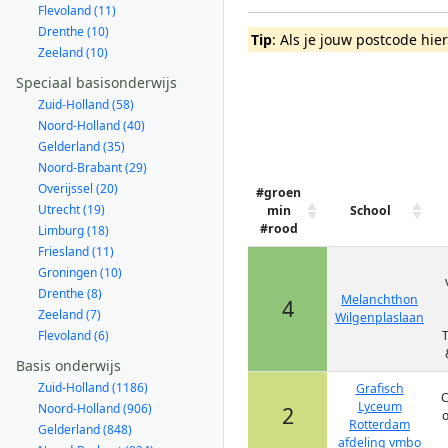
Flevoland (11)
Drenthe (10)
Tip
: Als je jouw postcode hie
Zeeland (10)
Speciaal basisonderwijs
Zuid-Holland (58)
Noord-Holland (40)
Gelderland (35)
Noord-Brabant (29)
Overijssel (20)
#groen
Utrecht (19)
min
School
#rood
Limburg (18)
Friesland (11)
Groningen (10)
Drenthe (8)
Melanchthon
4
Zeeland (7)
Wilgenplaslaan
Flevoland (6)
Basis onderwijs
Zuid-Holland (1186)
Grafisch
C
Lyceum
Noord-Holland (906)
2
Rotterdam
Gelderland (848)
afdeling vmbo