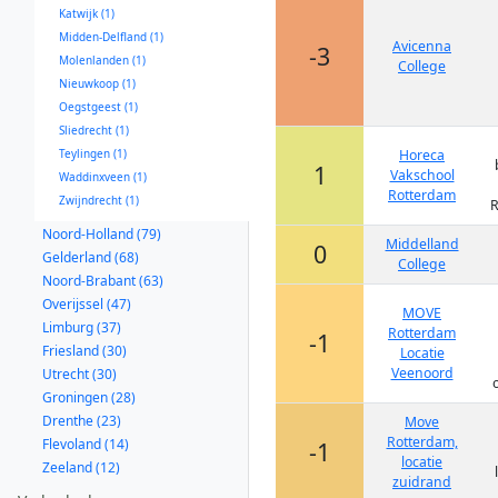
Katwijk (1)
Midden-Delfland (1)
Avicenna
-3
Molenlanden (1)
College
Nieuwkoop (1)
Oegstgeest (1)
Sliedrecht (1)
Teylingen (1)
Horeca
1
Vakschool
Waddinxveen (1)
Rotterdam
Zwijndrecht (1)
R
Noord-Holland (79)
Middelland
0
Gelderland (68)
College
Noord-Brabant (63)
Overijssel (47)
MOVE
Limburg (37)
Rotterdam
-1
Friesland (30)
Locatie
Veenoord
Utrecht (30)
Groningen (28)
Drenthe (23)
Move
Rotterdam,
Flevoland (14)
-1
locatie
Zeeland (12)
zuidrand