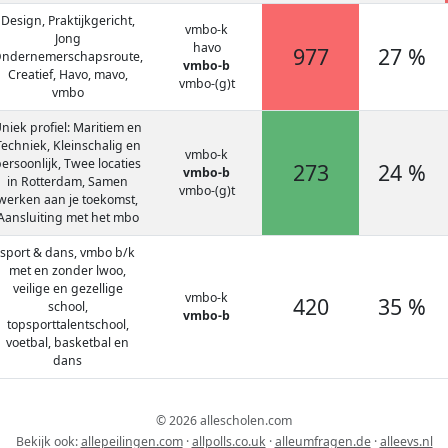
Design, Praktijkgericht,
vmbo-k
Jong
havo
977
27 %
ndernemerschapsroute,
vmbo-b
Creatief, Havo, mavo,
vmbo-(g)t
vmbo
niek profiel: Maritiem en
Techniek, Kleinschalig en
vmbo-k
ersoonlijk, Twee locaties
273
24 %
vmbo-b
in Rotterdam, Samen
vmbo-(g)t
werken aan je toekomst,
Aansluiting met het mbo
sport & dans, vmbo b/k
met en zonder lwoo,
veilige en gezellige
vmbo-k
420
35 %
school,
vmbo-b
topsporttalentschool,
voetbal, basketbal en
dans
© 2026 allescholen.com
Bekijk ook:
allepeilingen.com
·
allpolls.co.uk
·
alleumfragen.de
·
alleevs.nl