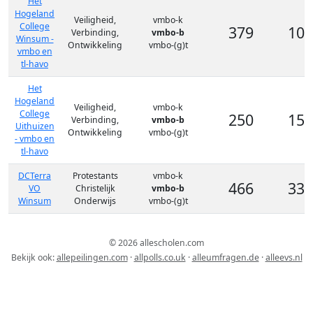
Het
Hogeland
Veiligheid,
vmbo-k
College
379
10 
Verbinding,
vmbo-b
Winsum -
Ontwikkeling
vmbo-(g)t
vmbo en
tl-havo
Het
Hogeland
Veiligheid,
vmbo-k
College
250
15 
Verbinding,
vmbo-b
Uithuizen
Ontwikkeling
vmbo-(g)t
- vmbo en
tl-havo
DCTerra
Protestants
vmbo-k
466
33 
VO
Christelijk
vmbo-b
Winsum
Onderwijs
vmbo-(g)t
© 2026 allescholen.com
Bekijk ook:
allepeilingen.com
·
allpolls.co.uk
·
alleumfragen.de
·
alleevs.nl